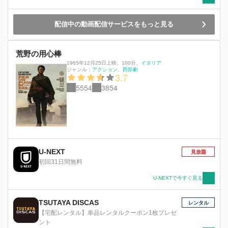
配信中の動画配信サービスをもっと見る
荒野の用心棒
1965年12月25日上映
、
100分
、
イタリア
ジャンル：
アクション
西部劇
3.7
5554
3854
U-NEXT
見放題
初回31日間無料
U-NEXTで今すぐ見る
TSUTAYA DISCAS
レンタル
【宅配レンタル】単品レンタルクーポン1枚プレゼ
ント