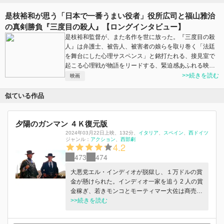
是枝裕和が思う「日本で一番うまい役者」役所広司と福山雅治
の真剣勝負『三度目の殺人』【ロングインタビュー】
是枝裕和監督が、また名作を世に放った。『三度目の殺
人』は弁護士、被告人、被害者の娘らを取り巻く「法廷
を舞台にした心理サスペンス」と銘打たれる、接見室で
起こる心理戦が物語をリードする、緊迫感あふれる映…
>>続きを読む
映画
似ている作品
夕陽のガンマン ４Ｋ復元版
2024年03月22日上映
、
132分
、
イタリア
スペイン
西ドイツ
ジャンル：
アクション
西部劇
4.2
473
474
大悪党エル・インディオが脱獄し、１万ドルの賞
金が懸けられた。インディオ一家を追う 2 人の賞
金稼ぎ、若きモンコとモーティマー大佐は商売敵
だったが、一家全員の賞金山分けを条件に手を組
>>続きを読む
むことに。しかし大佐には別の目的があった…。
前作よりも一段と際立つイーストウッドのカッコ