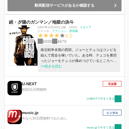
良さ、眼光鋭い新キャラ、リー・ヴァン・クリー
動画配信サービスがあるか確認する
フの堂々たる風格、悪役ヴォロンテの複雑怪奇な
個性がドラマを膨らませ、面白さ倍増。フラッシ
ュバックとパンフォーカス撮影を駆使したレオー
続・夕陽のガンマン／地獄の決斗
ネのスタイリッシュな演出も絶好調の第２弾。
1967年12月30日上映
、
155分
、
イタリア
ジャンル：
アクション
西部劇
4.0
6095
4670
南北戦争末期の西部。ジョーとテュコはコンビを
組んで賞金を稼いでいた。ある時、テュコを裏切
ったジョーをテュコが痛めつけているところへ、
南軍の兵士たちの死体を乗せた馬車が通り掛か
>>続きを読む
る。瀕死の兵士は20万ドルの隠し場所と引き換え
に水を要求する。
U-NEXT
見放題
初回31日間無料
U-NEXTで今すぐ見る
music.jp
レンタル
今なら30日間無料でおためし
music.jpで今すぐ見る