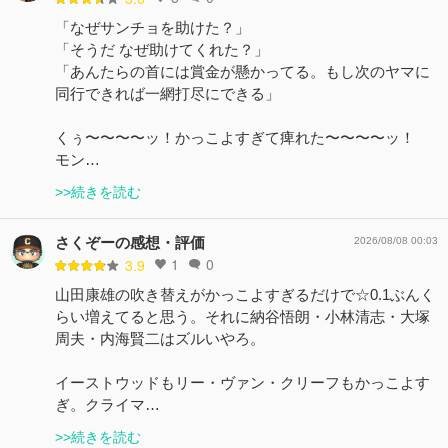
「なぜサンチョを助けた？」
「そうだ なぜ助けてくれた？」
「あんたらの首には賞金が懸かってる。もし次のヤマに
同行できれば一網打尽にできる」
くぅ〜〜〜〜ッ！かっこよすぎて痺れた〜〜〜〜ッ！
モン…
>>続きを読む
さくぞーの感想・評価
2026/08/08 00:03
1
0
3.9
山田康雄の吹き替えがかっこよすぎるだけで☆0.1ぶんく
らい増えてると思う。それに納谷悟朗・小林清志・大塚
周夫・内海賢二はズルいやろ。
イーストウッドもリー・ヴァン・クリーフもかっこよす
ぎ。クライマ…
>>続きを読む