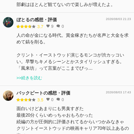
部劇はほとんど観てないので楽しみが増えたよ。
ぼとるの感想・評価
2026/08/03 21:23
9
0
3.7
人の命が金になる時代。賞金稼ぎたちが名声と大金を求
めて鎬を削る。
クリント・イーストウッド演じるモンコが渋カッコい
い。早撃ちキメるシーンとかスタイリッシュすぎる。
「風来坊」って言葉がここまでぴっ…
>>続きを読む
バックビートの感想・評価
2026/08/03 17:43
0
0
3.5
面白いけどあまりにも男臭すぎた
最後20分くらいめっちゃおもろかった
続編の方が圧倒的に評価されてるからいつかみなきゃ
クリントイーストウッドの映画キャリア70年以上あるの