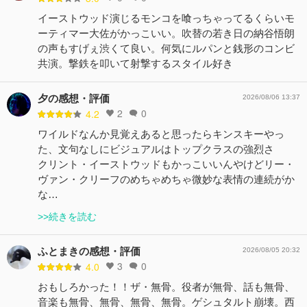
イーストウッド演じるモンコを喰っちゃってるくらいモ
ーティマー大佐がかっこいい。吹替の若き日の納谷悟朗
の声もすげぇ渋くて良い。何気にルパンと銭形のコンビ
共演。撃鉄を叩いて射撃するスタイル好き
夕の感想・評価
2026/08/06 13:37
2
0
4.2
ワイルドなんか見覚えあると思ったらキンスキーやっ
た、文句なしにビジュアルはトップクラスの強烈さ
クリント・イーストウッドもかっこいいんやけどリー・
ヴァン・クリーフのめちゃめちゃ微妙な表情の連続がか
な…
>>続きを読む
ふとまきの感想・評価
2026/08/05 20:32
3
0
4.0
おもしろかった！！ザ・無骨。役者が無骨、話も無骨、
音楽も無骨、無骨、無骨、無骨。ゲシュタルト崩壊。西