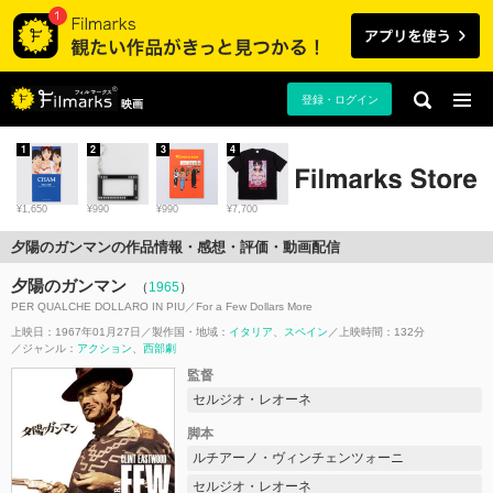
登録・ログイン
映画
1
2
3
4
¥1,650
¥990
¥990
¥7,700
夕陽のガンマンの作品情報・感想・評価・動画配信
夕陽のガンマン
（
1965
）
PER QUALCHE DOLLARO IN PIU／For a Few Dollars More
上映日：1967年01月27日
製作国・地域：
イタリア
スペイン
上映時間：132分
ジャンル：
アクション
西部劇
監督
セルジオ・レオーネ
脚本
ルチアーノ・ヴィンチェンツォーニ
セルジオ・レオーネ