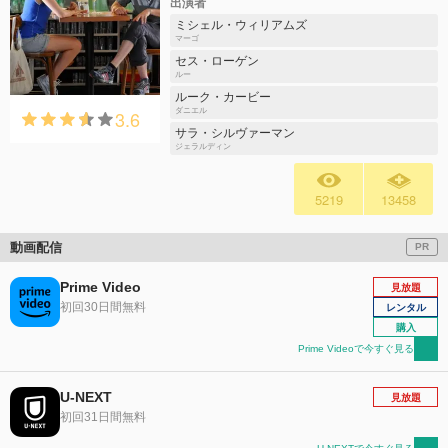
出演者
ミシェル・ウィリアムズ
マーゴ
セス・ローゲン
ルー
ルーク・カービー
3.6
ダニエル
サラ・シルヴァーマン
ジェラルディン
5219
13458
動画配信
PR
Prime Video
見放題
初回30日間無料
レンタル
購入
Prime Videoで今すぐ見る
U-NEXT
見放題
初回31日間無料