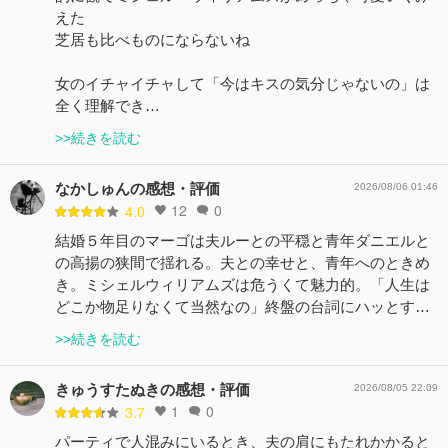
えた
芝居も比べものにならないね
女のイチャイチャして「今はキスの気分じゃないの」は
全く理解でき…
>>続きを読む
なかしゅんの感想・評価
2026/08/06 01:46
12
0
4.0
結婚５年目のマーゴは夫ルーとの平穏と青年ダニエルと
の高揚の狭間で揺れる。夫との幸せと、青年へのときめ
き。ミシェルウィリアムズは危うくて魅力的。「人生は
どこか物足りなくて当然なの」終盤の台詞にハッとす…
>>続きを読む
きゅうすたぬきの感想・評価
2026/08/05 22:09
1
0
3.7
パーティで人混みにいるとき、夫の肩にもたれかかると