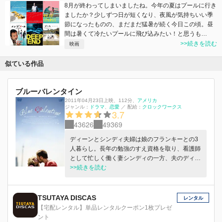
8月が終わってしまいましたね。今年の夏はプールに行き
ましたか？少しずつ日が短くなり、夜風が気持ちいい季
節になったものの、まだまだ猛暑が続く今日この頃。昼
間は暑くて冷たいプールに飛び込みたい！と思うも…
>>続きを読む
映画
似ている作品
ブルーバレンタイン
2011年04月23日上映
、
112分
、
アメリカ
ジャンル：
ドラマ
恋愛
／
配給：
クロックワークス
3.7
43626
49369
ディーンとシンディ夫婦は娘のフランキーとの3
人暮らし。長年の勉強のすえ資格を取り、看護師
として忙しく働く妻シンディの一方、夫のディー
ンの仕事は朝からビールを飲みながらのペンキ塗
>>続きを読む
り。もっと自分を高める努力をして、きちんとし
た仕事に就いて欲しいとシンディは夫に対して思
っているが、最低限の仕事をして少しでも多くの
TSUTAYA DISCAS
レンタル
時間を家族と過ごすことが一番大事だというディ
【宅配レンタル】単品レンタルクーポン1枚プレゼ
ーンとの溝は深まるばかり。ふたりの出会いは、
ント