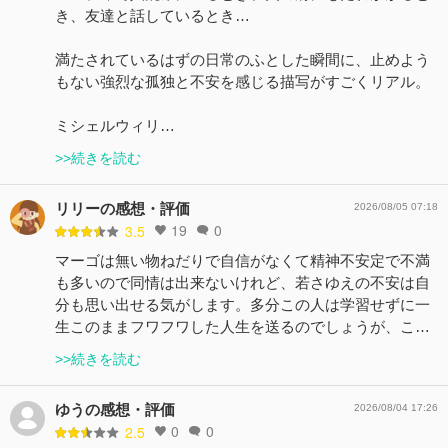
き、友達と話しているとき…
満たされているはずの日常のふとした瞬間に、止めよう
もない強烈な孤独と不安を感じる描写がすごくリアル。
ミシェルウィリ…
>>続きを読む
リリーの感想・評価
2026/08/05 07:18
19
0
3.5
マーゴは無い物ねだりで自信がなくて精神不安定で不満
も多いので同情は出来ないけれど、若さゆえの不安は自
分も思い出せる気がします。多分この人は学習せずに一
生このままフワフワした人生を送るのでしょうが、こ…
>>続きを読む
ゆうの感想・評価
2026/08/04 17:26
0
0
2.5