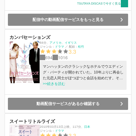
シンディが医学生、ディーンは引越しのアルバイ
TSUTAYA DISCASで今すぐ見る
トで生計を立てていた頃。不釣り合いな二人だっ
たが、ディーンのどこか飄々とした生き方と明る
さにシンディは惹かれていった。若く夢があり、
配信中の動画配信サービスをもっと見る
お互いに相手に夢中で毎日が輝いていた幸せな
日々… そんなふたりの過去と現在が交錯しなが
ら、愛の終わりと誕生が重なり合う、切ない慟哭
カンバセーションズ
のラストへと向かっていく。
84分
、
アメリカ
イギリス
ジャンル：
ドラマ
／
配給：
松竹
3.3
694
1016
マンハッタンのクラシックなホテルでウエディン
グ・パーティが開かれていた。10年ぶりに再会し
た元恋人同士がぽつぽつと会話を始めだす。その
後、誰もいないフロアで2人だけのスローダンス
>>続きを読む
を楽しみ、パーティは終わる。男は女の客室に入
り込み…。
動画配信サービスがあるか確認する
スイートリトルライズ
2010年03月13日上映
、
117分
、
日本
ジャンル：
ドラマ
3.3