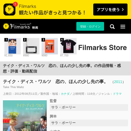
登録・ログイン
映画
1
2
3
4
¥1,650
¥990
¥990
¥7,700
テイク・ディス・ワルツ 恋の、ほんの少し先の事。の作品情報・感
想・評価・動画配信
テイク・ディス・ワルツ 恋の、ほんの少し先の事。
（
2011
）
Take This Waltz
上映日：2012年08月11日
製作国・地域：
カナダ
上映時間：116分
ジャンル：
ドラマ
監督
サラ・ポーリー
脚本
サラ・ポーリー