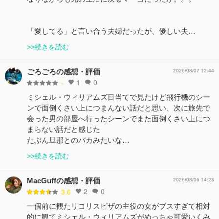
「愛してる」と言い合う夫婦だったが、優しい夫…
>>続きを読む
ごろごろの感想・評価
2026/08/07 12:44
1
0
-
ミシェル・ウィリアムズ目当てで見たけど飛行機のシー
ンで面倒くさい上につまんない話だと思い、次に旅先で
会った男の部屋へ行ったシーンでまた面倒くさい上につ
まらない話だと感じた
たぶん旦那とのバカみたいな…
>>続きを読む
MacGuffの感想・評価
2026/08/06 14:23
2
0
3.6
一個前に観たリコリスピザの主役の女がブスすぎて相対
的に観てミシェル・ウィリアムズがめっちゃ可愛いくみ