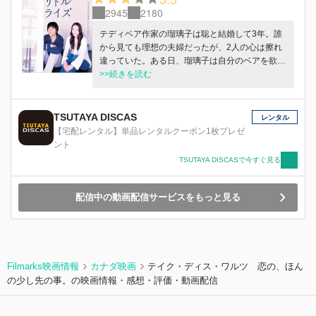
2945
2180
テディベア作家の瑠璃子は聡と結婚して3年。誰
から見ても理想の夫婦だったが、2人の心は擦れ
違っていた。ある日、瑠璃子は自分のベアを欲し
がる青年・春夫に出会い、恋に落ちる。聡もま
>>続きを読む
た、自分に好意を寄せる後輩・しほに次第に惹か
れて恋を始める。
TSUTAYA DISCAS
レンタル
【宅配レンタル】単品レンタルクーポン1枚プレゼ
ント
TSUTAYA DISCASで今すぐ見る
配信中の動画配信サービスをもっと見る
Filmarks映画情報
カナダ映画
テイク・ディス・ワルツ 恋の、ほん
の少し先の事。の映画情報・感想・評価・動画配信