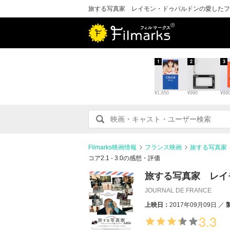
旅する写真家 レイモン・ドゥパルドンの愛したフラン
1
2
3
¥1,650
¥990
¥99
Filmarks映画情報
フランス映画
旅する写真家
コア2.1 - 3.0の感想・評価
旅する写真家 レイ
JOURNAL DE FRANCE
上映日：
2017年09月09日
3.3