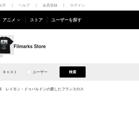
しみ方
ヘルプ
会員登録
ログイン
アニメ
ストア
ユーザーを探す
00
キャスト
ユーザー
検索
家 レイモン・ドゥパルドンの愛したフランスのス