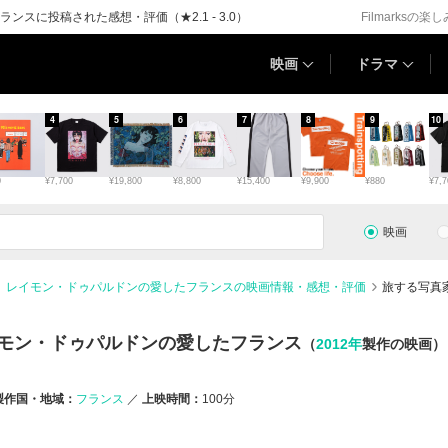
スに投稿された感想・評価（★2.1 - 3.0）
Filmarksの楽
映画
ドラマ
4
5
6
7
8
9
10
0
¥7,700
¥19,800
¥8,800
¥15,400
¥9,900
¥880
¥7,7
映画
 レイモン・ドゥパルドンの愛したフランスの映画情報・感想・評価
旅する写真
モン・ドゥパルドンの愛したフランス
（
2012年
製作の映画）
製作国・地域：
フランス
上映時間：
100分