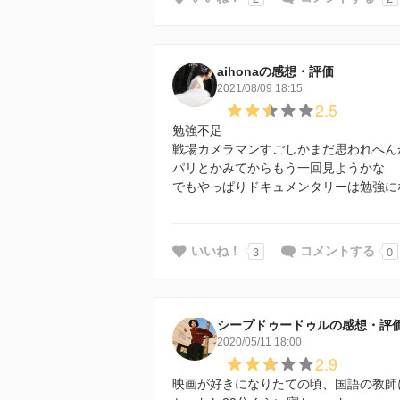
aihonaの感想・評価
2021/08/09 18:15
2.5
勉強不足
戦場カメラマンすごしかまだ思われへん
パリとかみてからもう一回見ようかな
でもやっぱりドキュメンタリーは勉強に
3
0
いいね！
コメントする
シープドゥードゥルの感想・評
2020/05/11 18:00
2.9
映画が好きになりたての頃、国語の教師