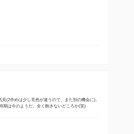
気見(2作めは少し毛色が違うので、また別の機会に)。
時期は今のようだ。全く飽きないどころか(笑)