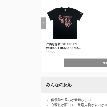
仁義なき戦い(BATTLES
WITHOUT HONOR AND
HUMANITY)-復刻版-
¥4,400
他
みんなの反応
俳優陣の厚みが素晴らしい
心理戦が面白く、登場人物が多いが