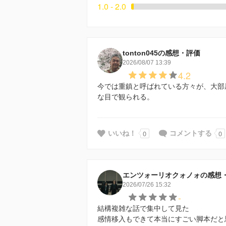
1.0 - 2.0
tonton045の感想・評価
2026/08/07 13:39
4.2
今では重鎮と呼ばれている方々が、大部
な目で観られる。
0
0
いいね！
コメントする
エンツォーリオクォノォの感想
2026/07/26 15:32
-
結構複雑な話で集中して見た
感情移入もできて本当にすごい脚本だと