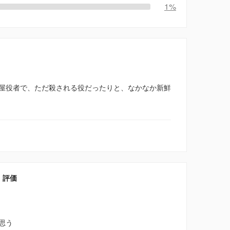
1%
屋役者で、ただ殺される役だったりと、なかなか新鮮
・評価
思う