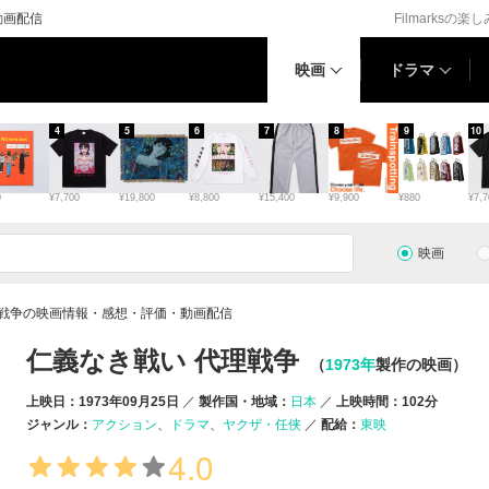
動画配信
Filmarksの楽
映画
ドラマ
4
5
6
7
8
9
10
0
¥7,700
¥19,800
¥8,800
¥15,400
¥9,900
¥880
¥7,7
映画
理戦争の映画情報・感想・評価・動画配信
仁義なき戦い 代理戦争
（
1973年
製作の映画）
上映日：1973年09月25日
製作国・地域：
日本
上映時間：102分
ジャンル：
アクション
ドラマ
ヤクザ・任侠
配給：
東映
4.0