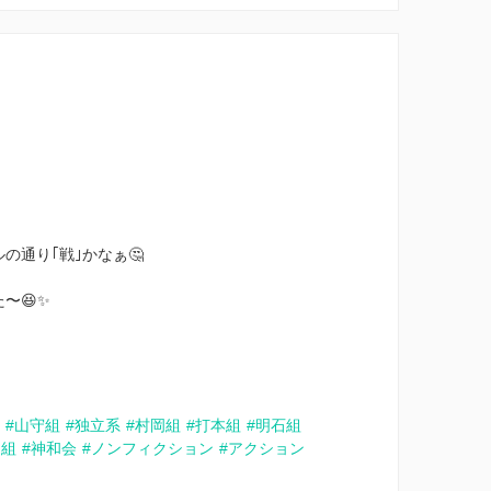
の通り｢戦｣かなぁ🤔
〜😆✨
#山守組
#独立系
#村岡組
#打本組
#明石組
川組
#神和会
#ノンフィクション
#アクション