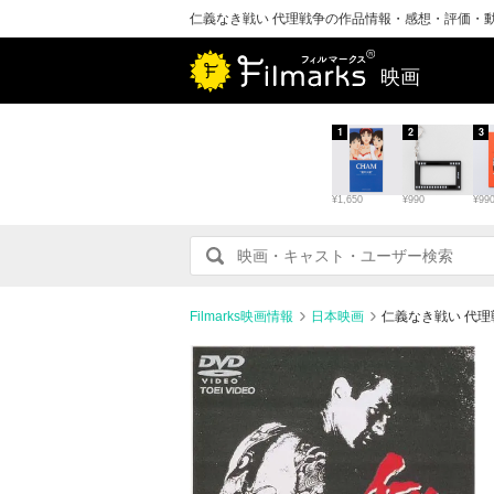
仁義なき戦い 代理戦争の作品情報・感想・評価・
映画
1
2
3
¥1,650
¥990
¥99
Filmarks映画情報
日本映画
仁義なき戦い 代