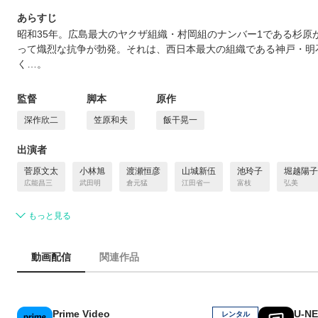
あらすじ
昭和35年。広島最大のヤクザ組織・村岡組のナンバー1である杉原
って熾烈な抗争が勃発。それは、西日本最大の組織である神戸・明
く…。
監督
脚本
原作
深作欣二
笠原和夫
飯干晃一
出演者
菅原文太
小林旭
渡瀬恒彦
山城新伍
池玲子
堀越陽子
広能昌三
武田明
倉元猛
江田省一
富枝
弘美
もっと見る
動画配信
関連作品
Prime Video
U-N
レンタル