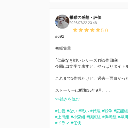
鬱猫の感想・評価
2026/07/22 23:48
5.0
#692
初鑑賞📀
｢仁義なき戦いシリーズ｣第3作目🎦
今回は1文字で表すと、やっぱりタイトル
これまで3作観たけど、過去一面白かった
ストーリーは昭和35年9月、…
>>続きを読む
#仁義
#ない
#戦い
#代理
#戦争
#広能組
#上田組
#小森組
#槇原組
#浜崎組
#早
#ドラマ
#任侠