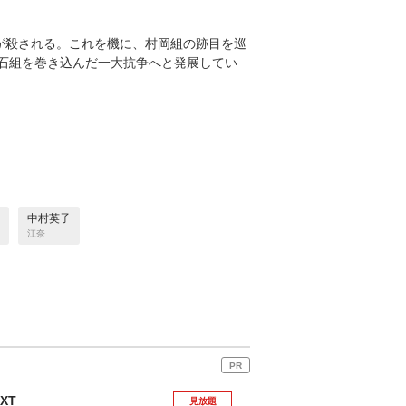
が殺される。これを機に、村岡組の跡目を巡
石組を巻き込んだ一大抗争へと発展してい
中村英子
江奈
PR
EXT
見放題