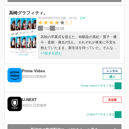
高崎グラフィティ。
2018年08月25日上映
、
107分
、
日本
3.7
702
2638
高校の卒業式を迎えた、幼馴染の美紀・寛子・優
斗・直樹・康太の5人。 それぞれが将来に不安を
抱えていたまま、新生活を待っていた。そんな
中、美紀の父親が彼女の入学金をもったまま失踪
>>続きを読む
する。美紀の父親を探す5人だが、同時に寛子は
同棲 を始める彼氏に浮気疑惑、優斗は先輩に保
険金詐欺を強要される等、それぞれがトラブルに
Prime Video
レンタル
襲われ、皆地元の 閉塞感が嫌になり始める。道
初回30日間無料
購入
中の出会いや事件、そして父親の真意を前にし
て、5人は自分について初めて考える。 そうし
Prime Videoで今すぐ見る
て、5人はそれぞれの道へ自ら歩き出す。
U-NEXT
見放題
初回31日間無料
U-NEXTで今すぐ見る