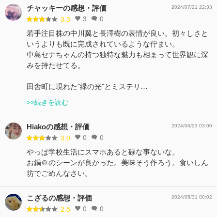
チャッキーの感想・評価
2024/07/21 22:33
3
0
3.3
若手注目株の中川翼と長澤樹の表情が良い。初々しさと
いうよりも既に完成されているような佇まい。
中島セナちゃんの持つ独特な魅力も相まって世界観に深
みを持たせてる。
田舎町に現れた"緑の光"とミステリ…
>>続きを読む
Hiakoの感想・評価
2024/06/23 03:00
0
0
3.0
やっぱ学校生活にスマホあると碌な事ないな。
お鍋🍲のシーンが良かった。美味そう作ろう。食いしん
坊でごめんなさい。
こざるの感想・評価
2024/05/31 00:02
0
0
2.5