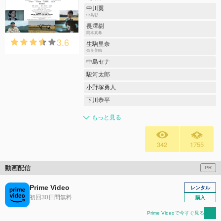
中川翼
中島彰
⻑澤樹
岡本真希
3.6
生駒里奈
奈良美晴
中島セナ
駿河太郎
小野塚勇人
下川恭平
もっと見る
342
1755
動画配信
PR
Prime Video
レンタル
初回30日間無料
購入
Prime Videoで今すぐ見る