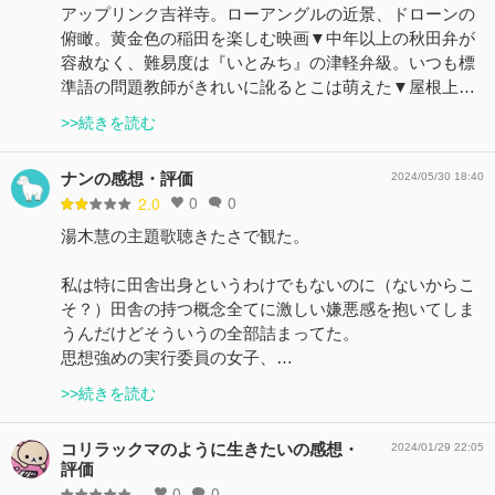
アップリンク吉祥寺。ローアングルの近景、ドローンの
俯瞰。黄金色の稲田を楽しむ映画▼中年以上の秋田弁が
容赦なく、難易度は『いとみち』の津軽弁級。いつも標
準語の問題教師がきれいに訛るとこは萌えた▼屋根上…
>>続きを読む
ナンの感想・評価
2024/05/30 18:40
0
0
2.0
湯木慧の主題歌聴きたさで観た。
私は特に田舎出身というわけでもないのに（ないからこ
そ？）田舎の持つ概念全てに激しい嫌悪感を抱いてしま
うんだけどそういうの全部詰まってた。
思想強めの実行委員の女子、…
>>続きを読む
コリラックマのように生きたいの感想・
2024/01/29 22:05
評価
0
0
-