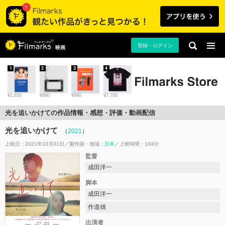
登録・ログイン
映画
1
2
3
4
¥1,650
¥990
¥990
¥7,700
光を追いかけての作品情報・感想・評価・動画配信
光を追いかけて
（
2021
）
上映日：2021年10月01日
製作国・地域：
日本
上映時間：104分
監督
成田洋一
脚本
成田洋一
作道雄
出演者