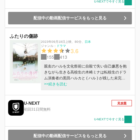
U-NEXTで今すぐ見る
配信中の動画配信サービスをもっと見る
ふたりの傷跡
2023年09月18日上映
、
80分
、
日本
ジャンル：
ドラマ
3.6
155
413
親友のハルを文化祭前に自殺で失い自己嫌悪を抱
きながら生きる高校生の木崎ミナは転校生のドラ
ム演奏者の黒田ハルカと ( ハル ) が残した未完成
の楽曲を見つける。 ふたりは未完成の楽曲と共
>>続きを読む
に当時の ( ハル ) の心に触れていく。 ( ハル ) が
残した未完成の楽曲たちに導かれるように文化祭
に出演も決まりふたりの思い出の夏が始まろうと
U-NEXT
見放題
していたが...。
初回31日間無料
U-NEXTで今すぐ見る
配信中の動画配信サービスをもっと見る