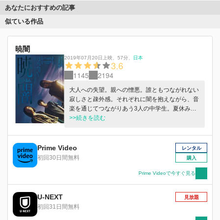
あなたにおすすめの記事
似ている作品
暁闇
2019年07月20日上映
、
57分
、
日本
3.6
1145
2194
大人への失望。親への憎悪。誰ともつながれない
寂しさと疎外感。それぞれに闇を抱えながら、音
楽を通じてつながりあう3人の中学生。夏休み、
都会の片隅にある廃ビルの屋上に集っては、足り
>>続きを読む
ない何かを埋めるように、届かない何かを求める
ように、彼らは静かに手を取り合う。友情でも恋
愛でもなく、ただ互いの孤独を共有しあう少年少
Prime Video
レンタル
女たちの青春劇。
初回30日間無料
購入
Prime Videoで今すぐ見る
U-NEXT
見放題
初回31日間無料