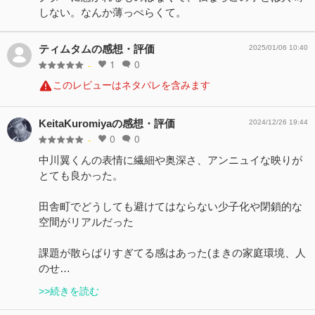
しない。なんか薄っぺらくて。
ティムタムの感想・評価
2025/01/06 10:40
1
0
-
このレビューはネタバレを含みます
KeitaKuromiyaの感想・評価
2024/12/26 19:44
0
0
-
中川翼くんの表情に繊細や奥深さ、アンニュイな映りが
とても良かった。
田舎町でどうしても避けてはならない少子化や閉鎖的な
空間がリアルだった
課題が散らばりすぎてる感はあった(まきの家庭環境、人
のせ…
>>続きを読む