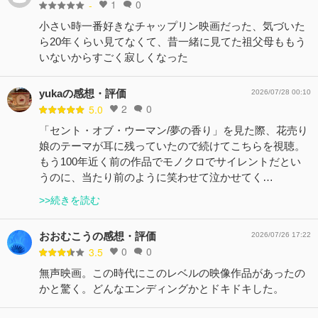
1
0
-
小さい時一番好きなチャップリン映画だった、気づいた
ら20年くらい見てなくて、昔一緒に見てた祖父母ももう
いないからすごく寂しくなった
yukaの感想・評価
2026/07/28 00:10
2
0
5.0
「セント・オブ・ウーマン/夢の香り」を見た際、花売り
娘のテーマが耳に残っていたので続けてこちらを視聴。
もう100年近く前の作品でモノクロでサイレントだとい
うのに、当たり前のように笑わせて泣かせてく…
>>続きを読む
おおむこうの感想・評価
2026/07/26 17:22
0
0
3.5
無声映画。この時代にこのレベルの映像作品があったの
かと驚く。どんなエンディングかとドキドキした。