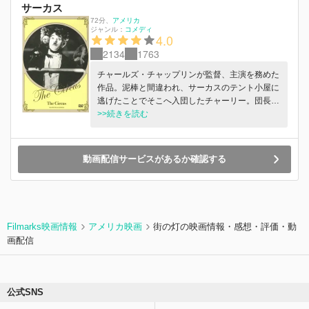
サーカス
72分
、
アメリカ
ジャンル：
コメディ
4.0
2134
1763
チャールズ・チャップリンが監督、主演を務めた
作品。泥棒と間違われ、サーカスのテント小屋に
逃げたことでそこへ入団したチャーリー。団長の
娘に恋をして、彼女の気を引こうとするが……。
>>続きを読む
笑いを盛り込んだコメディ映画。
動画配信サービスがあるか確認する
Filmarks映画情報
アメリカ映画
街の灯の映画情報・感想・評価・動
画配信
公式SNS