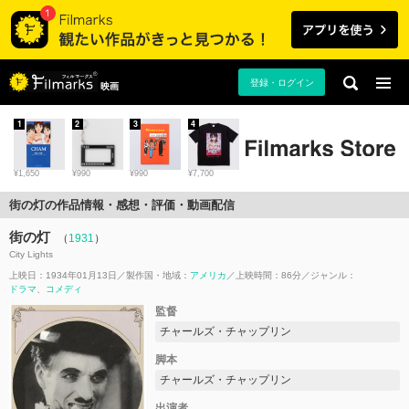
登録・ログイン
映画
1
2
3
4
¥1,650
¥990
¥990
¥7,700
街の灯の作品情報・感想・評価・動画配信
街の灯
（
1931
）
City Lights
上映日：1934年01月13日
製作国・地域：
アメリカ
上映時間：86分
ジャンル：
ドラマ
コメディ
監督
チャールズ・チャップリン
脚本
チャールズ・チャップリン
出演者