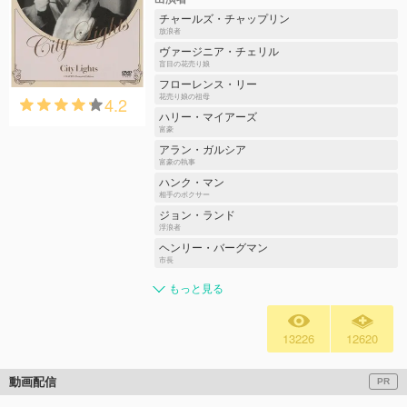
チャールズ・チャップリン
放浪者
ヴァージニア・チェリル
盲目の花売り娘
フローレンス・リー
4.2
花売り娘の祖母
ハリー・マイアーズ
富豪
アラン・ガルシア
富豪の執事
ハンク・マン
相手のボクサー
ジョン・ランド
浮浪者
ヘンリー・バーグマン
市長
もっと見る
13226
12620
動画配信
PR