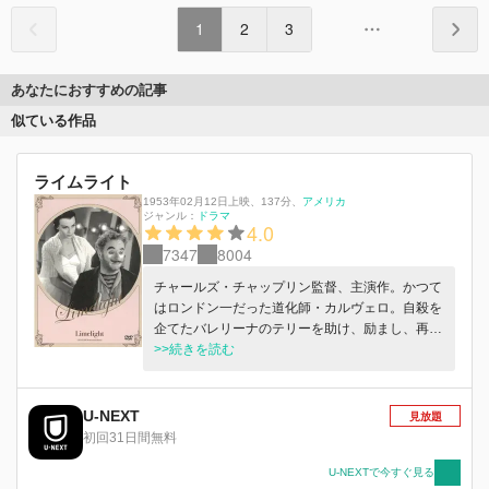
1
2
3
あなたにおすすめの記事
似ている作品
ライムライト
1953年02月12日上映
、
137分
、
アメリカ
ジャンル：
ドラマ
4.0
7347
8004
チャールズ・チャップリン監督、主演作。かつて
はロンドン一だった道化師・カルヴェロ。自殺を
企てたバレリーナのテリーを助け、励まし、再び
舞台へ戻すが……。年の差ある男女が織りなす感
>>続きを読む
動的な人間ドラマを描く。
U-NEXT
見放題
初回31日間無料
U-NEXTで今すぐ見る