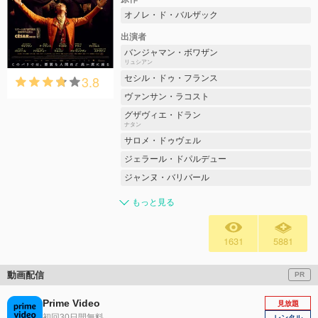
オノレ・ド・バルザック
出演者
バンジャマン・ボワザン
リュシアン
3.8
セシル・ドゥ・フランス
ヴァンサン・ラコスト
グザヴィエ・ドラン
ナタン
サロメ・ドゥヴェル
ジェラール・ドパルデュー
ジャンヌ・バリバール
もっと見る
1631
5881
動画配信
PR
Prime Video
見放題
初回30日間無料
レンタル