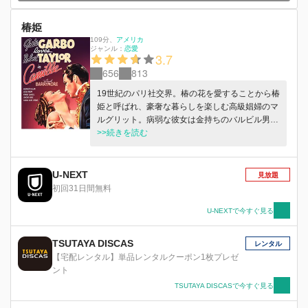
椿姫
109分
、
アメリカ
ジャンル：
恋愛
3.7
656
813
19世紀のパリ社交界。椿の花を愛することから椿
姫と呼ばれ、豪奢な暮らしを楽しむ高級娼婦のマ
ルグリット。病弱な彼女は金持ちのバルビル男爵
をパトロンにするが、純粋な若き美青年アルマン
>>続きを読む
によってはじめて真実の恋に目覚める。 No
Rating (C) 1936 Warner Bros. Entertainment Inc.
All rights reserved.
U-NEXT
見放題
初回31日間無料
U-NEXTで今すぐ見る
TSUTAYA DISCAS
レンタル
【宅配レンタル】単品レンタルクーポン1枚プレゼ
ント
TSUTAYA DISCASで今すぐ見る