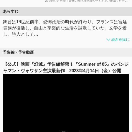
2026年7月更新：最新の配信状況は各サイトでご確認ください
あらすじ
舞台は19世紀前半。恐怖政治の時代が終わり、フランスは宮廷
貴族が復活し、自由と享楽的な生活を謳歌していた。文学を愛
し、詩人として…
続きを読む
予告編・予告動画
【公式】映画『幻滅』予告編解禁！『Summer of 85』のバンジ
ャマン・ヴォワザン主演最新作 2023年4月14日（金）公開