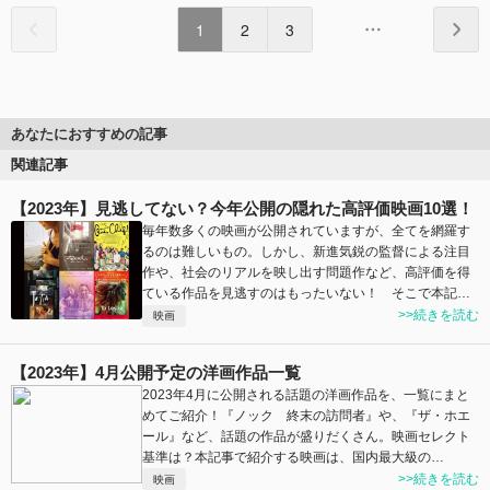
1
2
3
あなたにおすすめの記事
関連記事
【2023年】見逃してない？今年公開の隠れた高評価映画10選！
毎年数多くの映画が公開されていますが、全てを網羅す
るのは難しいもの。しかし、新進気鋭の監督による注目
作や、社会のリアルを映し出す問題作など、高評価を得
ている作品を見逃すのはもったいない！ そこで本記…
>>続きを読む
映画
【2023年】4月公開予定の洋画作品一覧
2023年4月に公開される話題の洋画作品を、一覧にまと
めてご紹介！『ノック 終末の訪問者』や、『ザ・ホエ
ール』など、話題の作品が盛りだくさん。映画セレクト
基準は？本記事で紹介する映画は、国内最大級の…
>>続きを読む
映画