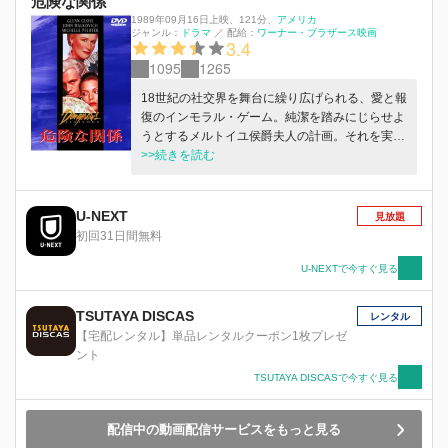
危険な関係
1989年09月16日上映
、
121分
、
アメリカ
ジャンル：
ドラマ
／
配給：
ワーナー・ブラザース映画
3.4
1095
1265
18世紀の社交界を舞台に繰り広げられる、愛と報
復のインモラル・ゲーム。純潔を踏みにじらせよ
うとするメルトイユ侯爵夫人の計画。それを実行
する、かつての愛人バルモン子爵。若い娘セシル
>>続きを読む
の純潔が、貞淑の誉れ高きトゥールベル夫人の純
愛が危ない！ No Rating (C) 1988 Warner Bros.
Entertainment Inc. All rights reserved.
U-NEXT
見放題
初回31日間無料
U-NEXTで今すぐ見る
TSUTAYA DISCAS
レンタル
【宅配レンタル】単品レンタルクーポン1枚プレゼ
ント
TSUTAYA DISCASで今すぐ見る
配信中の動画配信サービスをもっと見る