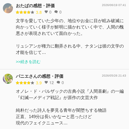
おたばの感想・評価
2026/06/19 07:41
0
0
3.8
文学を愛していた少年の、地位やお金に目が眩み破滅に
向かっていく様子が鮮明に描かれていく中で、人間の醜
悪さが表現されていて面白かった。
リュシアンが権力に翻弄される中、ナタンは彼の文学の
才能を信じて…
>>続きを読む
パニエさんの感想・評価
2026/05/26 21:43
12
0
3.9
オノレ・ド・バルザックの古典小説『人間喜劇』の一編
『幻滅―メディア戦記』が原作の文芸大作
純朴だった詩人を夢見る青年が闇堕ちする物語
正直、149分は長いかなーと思ったけど
現代のフェイクニュース…