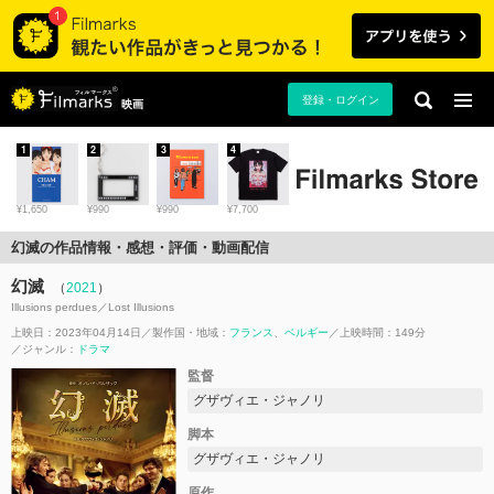
登録・ログイン
映画
1
2
3
4
¥1,650
¥990
¥990
¥7,700
幻滅の作品情報・感想・評価・動画配信
幻滅
（
2021
）
Illusions perdues／Lost Illusions
上映日：2023年04月14日
製作国・地域：
フランス
ベルギー
上映時間：149分
ジャンル：
ドラマ
監督
グザヴィエ・ジャノリ
脚本
グザヴィエ・ジャノリ
原作