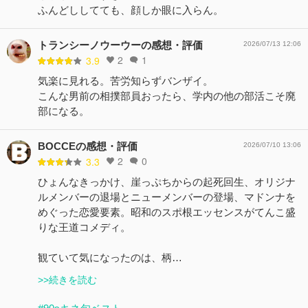
ふんどししてても、顔しか眼に入らん。
トランシーノウーウーの感想・評価
2026/07/13 12:06
2
1
3.9
気楽に見れる。苦労知らずバンザイ。
こんな男前の相撲部員おったら、学内の他の部活こそ廃
部になる。
BOCCEの感想・評価
2026/07/10 13:06
2
0
3.3
ひょんなきっかけ、崖っぷちからの起死回生、オリジナ
ルメンバーの退場とニューメンバーの登場、マドンナを
めぐった恋愛要素。昭和のスポ根エッセンスがてんこ盛
りな王道コメディ。
観ていて気になったのは、柄…
>>続きを読む