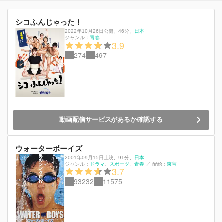
シコふんじゃった！
2022年10月26日公開
、
46分
、
日本
ジャンル：
青春
3.9
274
497
動画配信サービスがあるか確認する
ウォーターボーイズ
2001年09月15日上映
、
91分
、
日本
ジャンル：
ドラマ
スポーツ
青春
／
配給：
東宝
3.7
93232
11575