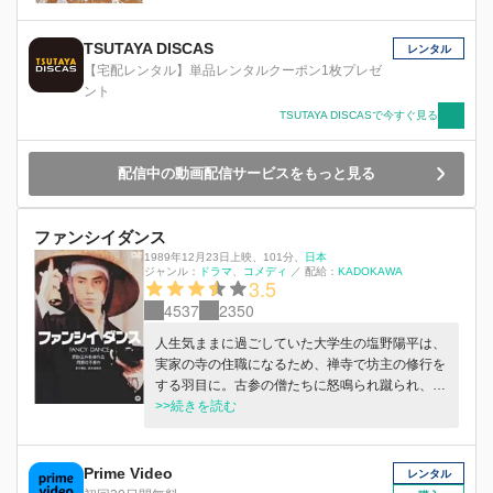
TSUTAYA DISCAS
レンタル
【宅配レンタル】単品レンタルクーポン1枚プレゼ
ント
TSUTAYA DISCASで今すぐ見る
配信中の動画配信サービスをもっと見る
ファンシイダンス
1989年12月23日上映
、
101分
、
日本
ジャンル：
ドラマ
コメディ
／
配給：
KADOKAWA
3.5
4537
2350
人生気ままに過ごしていた大学生の塩野陽平は、
実家の寺の住職になるため、禅寺で坊主の修行を
する羽目に。古参の僧たちに怒鳴られ蹴られ、寝
ても覚めても座禅と作法。やがて、陽平の頭の中
>>続きを読む
には、都会に残してきた恋人・真朱の姿がちらつ
き始め…。
Prime Video
レンタル