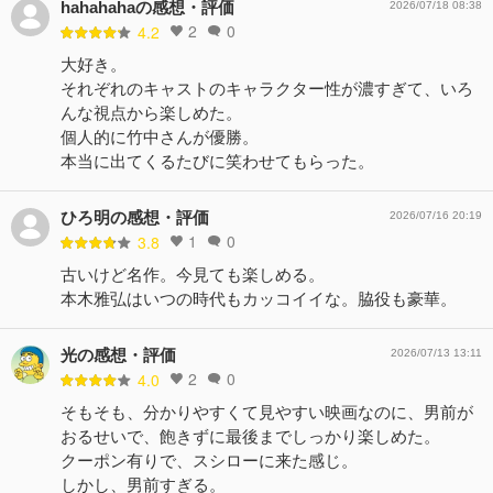
hahahahaの感想・評価
2026/07/18 08:38
2
0
4.2
大好き。
それぞれのキャストのキャラクター性が濃すぎて、いろ
んな視点から楽しめた。
個人的に竹中さんが優勝。
本当に出てくるたびに笑わせてもらった。
ひろ明の感想・評価
2026/07/16 20:19
1
0
3.8
古いけど名作。今見ても楽しめる。
本木雅弘はいつの時代もカッコイイな。脇役も豪華。
光の感想・評価
2026/07/13 13:11
2
0
4.0
そもそも、分かりやすくて見やすい映画なのに、男前が
おるせいで、飽きずに最後までしっかり楽しめた。
クーポン有りで、スシローに来た感じ。
しかし、男前すぎる。