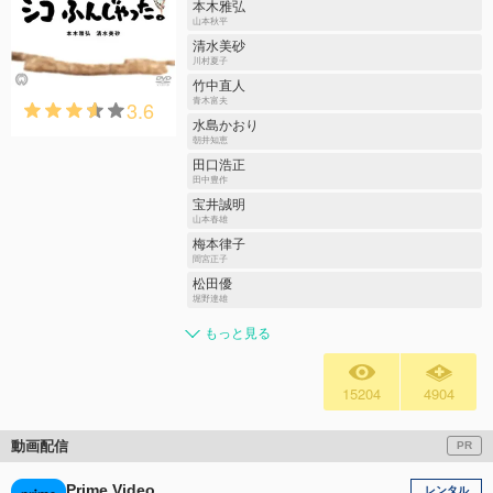
本木雅弘
山本秋平
清水美砂
川村夏子
竹中直人
3.6
青木富夫
水島かおり
朝井知恵
田口浩正
田中豊作
宝井誠明
山本春雄
梅本律子
間宮正子
松田優
堀野達雄
もっと見る
15204
4904
動画配信
PR
Prime Video
レンタル