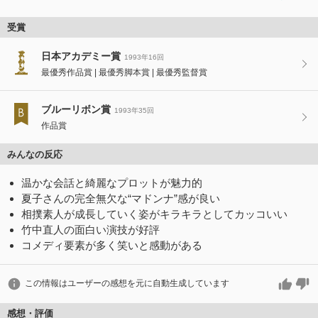
受賞
日本アカデミー賞
1993年16回
最優秀作品賞
最優秀脚本賞
最優秀監督賞
ブルーリボン賞
1993年35回
作品賞
みんなの反応
温かな会話と綺麗なプロットが魅力的
夏子さんの完全無欠な“マドンナ”感が良い
相撲素人が成長していく姿がキラキラとしてカッコいい
竹中直人の面白い演技が好評
コメディ要素が多く笑いと感動がある
この情報はユーザーの感想を元に自動生成しています
感想・評価