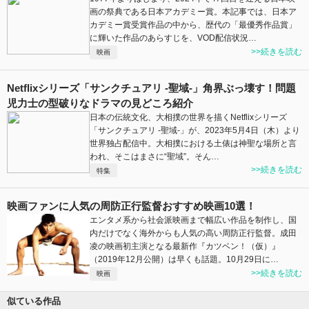
画の祭典である日本アカデミー賞。本記事では、日本ア
カデミー賞受賞作品の中から、歴代の「最優秀作品賞」
に輝いた作品のあらすじを、VOD配信状況…
>>続きを読む
映画
Netflixシリーズ「サンクチュアリ -聖域-」角界ぶっ壊す！問題
児力士の型破りなドラマの見どころ紹介
日本の伝統文化、大相撲の世界を描くNetflixシリーズ
「サンクチュアリ -聖域-」が、2023年5月4日（木）より
世界独占配信中。大相撲における土俵は神聖な場所と言
われ、そこはまさに“聖域”。そん…
>>続きを読む
特集
映画ファンに人気の周防正行監督おすすめ映画10選！
エンタメ系から社会派映画まで幅広い作品を制作し、国
内だけでなく海外からも人気の高い周防正行監督。成田
凌の映画初主演となる最新作『カツベン！（仮）』
（2019年12月公開）は早くも話題。10月29日に…
>>続きを読む
映画
似ている作品