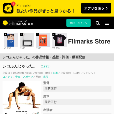
登録・ログイン
映画
1
2
3
4
¥1,650
¥990
¥990
¥7,700
シコふんじゃった。の作品情報・感想・評価・動画配信
シコふんじゃった。
（
1991
）
上映日：1992年01月15日
製作国・地域：
日本
上映時間：103分
ジャンル：
コメディ
青春
スポーツ
配給：
東宝
監督
周防正行
脚本
周防正行
出演者