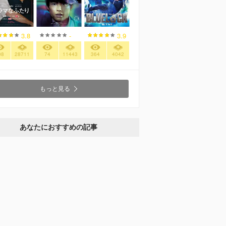
3.8
-
3.9
08
28711
74
11443
364
4042
もっと見る
あなたにおすすめの記事