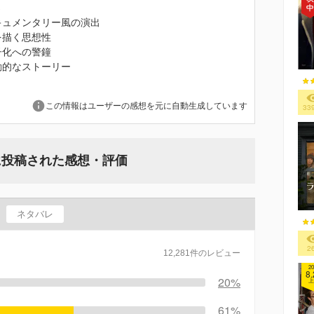
さ
キュメンタリー風の演出
を描く思想性
子化への警鐘
動的なストーリー
この情報はユーザーの感想を元に自動生成しています
33
に投稿された感想・評価
ネタバレ
2
12,281件のレビュー
20
8.
20%
上
61%