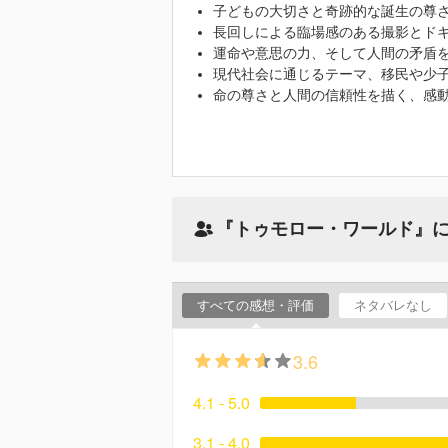
子どもの大切さと奇跡的な誕生の尊
長回しによる臨場感のある撮影とド
運命や意思の力、そして人間の矛盾
現代社会に通じるテーマ、移民や少
命の尊さと人間の信頼性を描く、感
『トゥモロー・ワールド』
すべての感想・評価
ネタバレなし
3.6
4.1 - 5.0
3.1 - 4.0