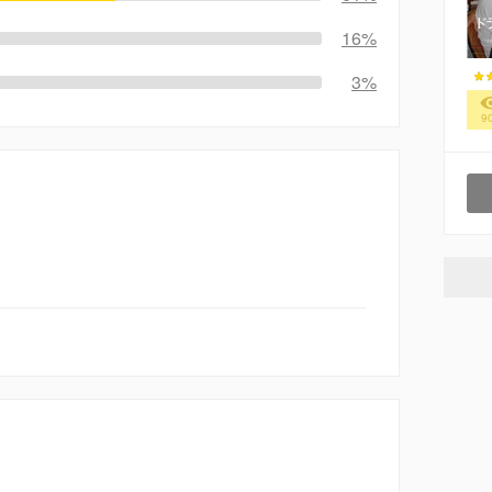
16%
3%
9