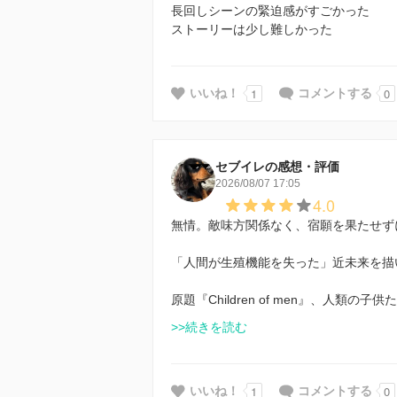
長回しシーンの緊迫感がすごかった
ストーリーは少し難しかった
1
0
いいね！
コメントする
セブイレの感想・評価
2026/08/07 17:05
4.0
無情。敵味方関係なく、宿願を果たせず
「人間が生殖機能を失った」近未来を描
原題『Children of men』、人類
>>続きを読む
1
0
いいね！
コメントする