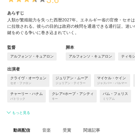
あらすじ
人類が繁殖能力を失った西暦2027年。エネルギー省の官僚・セオは
に拉致される。彼らの目的は政府の検問を通過できる通行証。迷い
鍵をめぐる争いに巻き込まれていく。
監督
脚本
アルフォンソ・キュアロン
アルフォンソ・キュアロン
ティモ
出演者
クライヴ・オーウェン
ジュリアン・ムーア
マイケル・ケイン
セオ・ファロン
ジュリアン・テイラー
ジャスパー・パルマー
チャーリー・ハナム
クレア=ホープ・アシティ
パム・フェリス
パトリック
キー
ミリアム
もっと見る
動画配信
音楽
受賞
関連記事