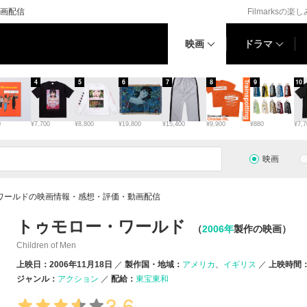
画配信
Filmarksの楽
映画
ドラマ
4
5
6
7
8
9
10
0
¥7,700
¥8,800
¥19,800
¥15,400
¥9,900
¥880
¥7,7
映画
ワールドの映画情報・感想・評価・動画配信
トゥモロー・ワールド
（
2006年
製作の映画）
Children of Men
上映日：2006年11月18日
製作国・地域：
アメリカ
イギリス
上映時間：
ジャンル：
アクション
配給：
東宝東和
3.6