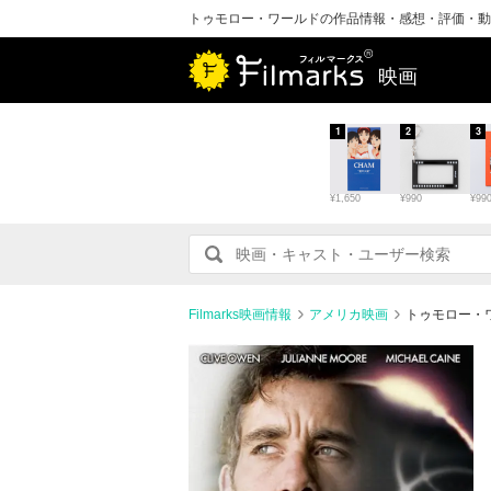
トゥモロー・ワールドの作品情報・感想・評価・動
映画
1
2
3
¥1,650
¥990
¥99
Filmarks映画情報
アメリカ映画
トゥモロー・