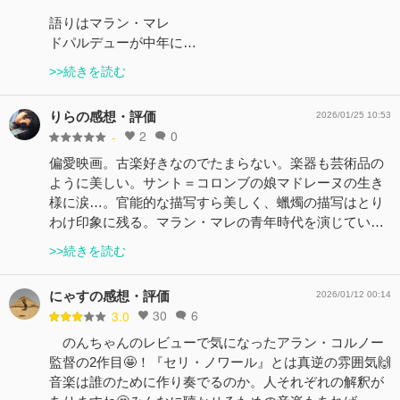
語りはマラン・マレ
ドパルデューが中年に…
>>続きを読む
りらの感想・評価
2026/01/25 10:53
2
0
-
偏愛映画。古楽好きなのでたまらない。楽器も芸術品の
ように美しい。サント＝コロンブの娘マドレーヌの生き
様に涙…。官能的な描写すら美しく、蠟燭の描写はとり
わけ印象に残る。マラン・マレの青年時代を演じてい…
>>続きを読む
にゃすの感想・評価
2026/01/12 00:14
30
6
3.0
のんちゃんのレビューで気になったアラン・コルノー
監督の2作目🤩！『セリ・ノワール』とは真逆の雰囲気🙌
音楽は誰のために作り奏でるのか。人それぞれの解釈が