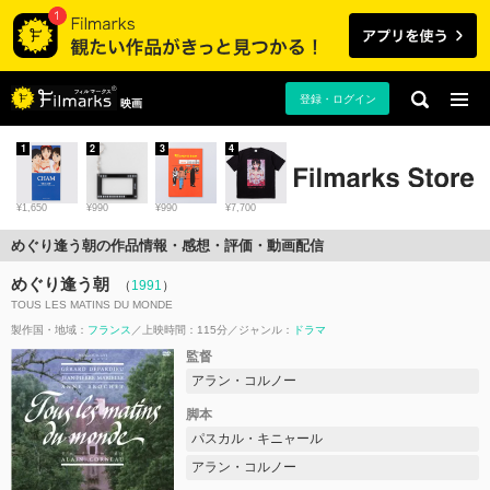
登録・ログイン
映画
1
2
3
4
¥1,650
¥990
¥990
¥7,700
めぐり逢う朝の作品情報・感想・評価・動画配信
めぐり逢う朝
（
1991
）
TOUS LES MATINS DU MONDE
製作国・地域：
フランス
上映時間：115分
ジャンル：
ドラマ
監督
アラン・コルノー
脚本
パスカル・キニャール
アラン・コルノー