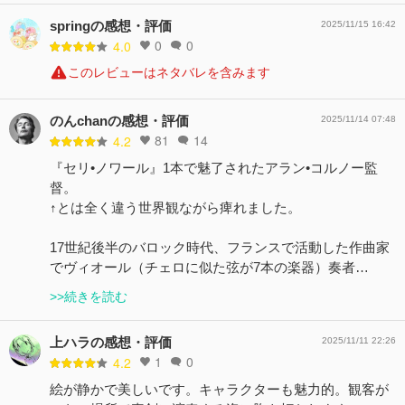
springの感想・評価
2025/11/15 16:42
0
0
4.0
このレビューはネタバレを含みます
のんchanの感想・評価
2025/11/14 07:48
81
14
4.2
『セリ•ノワール』1本で魅了されたアラン•コルノー監
督。
↑とは全く違う世界観ながら痺れました。
17世紀後半のバロック時代、フランスで活動した作曲家
でヴィオール（チェロに似た弦が7本の楽器）奏者…
>>続きを読む
上ハラの感想・評価
2025/11/11 22:26
1
0
4.2
絵が静かで美しいです。キャラクターも魅力的。観客が