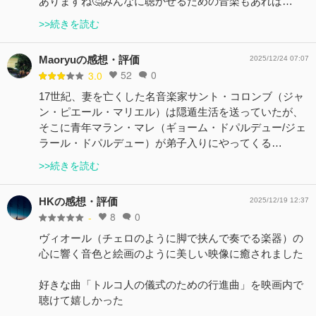
ありますね🤔みんなに聴かせるための音楽もあれば…
>>続きを読む
Maoryuの感想・評価
2025/12/24 07:07
52
0
3.0
17世紀、妻を亡くした名音楽家サント・コロンブ（ジャ
ン・ピエール・マリエル）は隠遁生活を送っていたが、
そこに青年マラン・マレ（ギョーム・ドパルデュー/ジェ
ラール・ドパルデュー）が弟子入りにやってくる…
>>続きを読む
HKの感想・評価
2025/12/19 12:37
8
0
-
ヴィオール（チェロのように脚で挟んで奏でる楽器）の
心に響く音色と絵画のように美しい映像に癒されました
好きな曲「トルコ人の儀式のための行進曲」を映画内で
聴けて嬉しかった