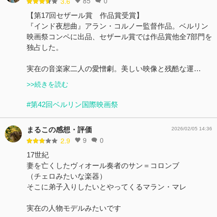
85
0
3.6
【第17回セザール賞 作品賞受賞】
『インド夜想曲』アラン・コルノー監督作品。ベルリン
映画祭コンペに出品、セザール賞では作品賞他全7部門を
独占した。
実在の音楽家二人の愛憎劇。美しい映像と残酷な運…
>>続きを読む
#第42回ベルリン国際映画祭
まるこの感想・評価
2026/02/05 14:36
9
0
2.9
17世紀
妻を亡くしたヴィオール奏者のサン＝コロンブ
（チェロみたいな楽器）
そこに弟子入りしたいとやってくるマラン・マレ
実在の人物モデルみたいです