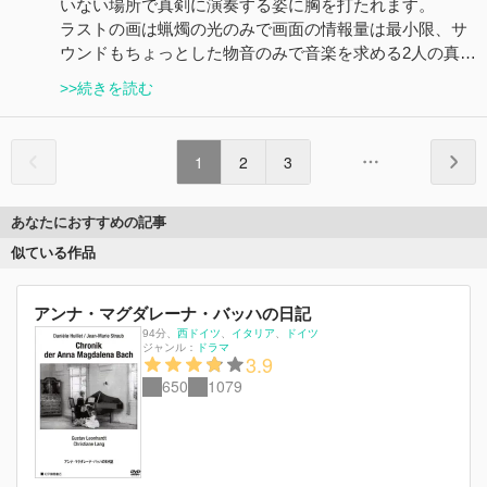
いない場所で真剣に演奏する姿に胸を打たれます。
ラストの画は蝋燭の光のみで画面の情報量は最小限、サ
ウンドもちょっとした物音のみで音楽を求める2人の真…
>>続きを読む
1
2
3
あなたにおすすめの記事
似ている作品
アンナ・マグダレーナ・バッハの日記
94分
、
西ドイツ
イタリア
ドイツ
ジャンル：
ドラマ
3.9
650
1079