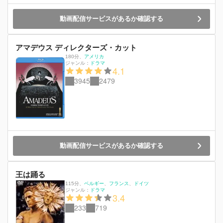
動画配信サービスがあるか確認する
アマデウス ディレクターズ・カット
180分
、
アメリカ
ジャンル：
ドラマ
4.1
3945
2479
動画配信サービスがあるか確認する
王は踊る
115分
、
ベルギー
フランス
ドイツ
ジャンル：
ドラマ
3.4
233
719