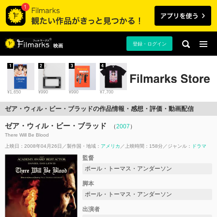
登録・ログイン
映画
1
2
3
4
¥1,650
¥990
¥990
¥7,700
ゼア・ウィル・ビー・ブラッドの作品情報・感想・評価・動画配信
ゼア・ウィル・ビー・ブラッド
（
2007
）
There Will Be Blood
上映日：2008年04月26日
製作国・地域：
アメリカ
上映時間：158分
ジャンル：
ドラマ
監督
ポール・トーマス・アンダーソン
脚本
ポール・トーマス・アンダーソン
出演者