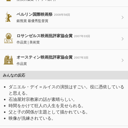
ベルリン国際映画祭
2008年58回
銀熊賞 最優秀監督賞
ロサンゼルス映画批評家協会賞
2007年33回
作品賞
美術賞
オースティン映画批評家協会賞
2007年3回
作品賞
みんなの反応
ダニエル・デイ＝ルイスの演技はすごい。役に憑依している
と思える。
石油屋対宗教家の話が素晴らしい。
時間をかけて狂人の人生を見せられる。
父と子の関係が主題として描かれている。
映像が洗練されている。