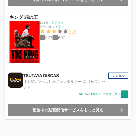
キング 罪の王
105分
、
アメリカ
ジャンル：
ドラマ
3.3
577
697
TSUTAYA DISCAS
レンタル
【宅配レンタル】単品レンタルクーポン1枚プレゼ
ント
TSUTAYA DISCASで今すぐ見る
配信中の動画配信サービスをもっと見る