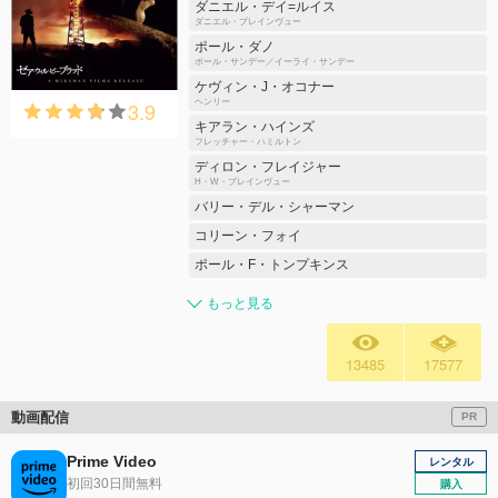
ダニエル・デイ=ルイス
ダニエル・プレインヴュー
ポール・ダノ
ポール・サンデー／イーライ・サンデー
ケヴィン・J・オコナー
3.9
ヘンリー
キアラン・ハインズ
フレッチャー・ハミルトン
ディロン・フレイジャー
H・W・プレインヴュー
バリー・デル・シャーマン
コリーン・フォイ
ポール・F・トンプキンス
もっと見る
13485
17577
動画配信
PR
Prime Video
レンタル
初回30日間無料
購入