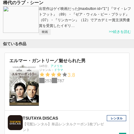
稀代のラブ・シーン
出世作はゲイ映画だった[maxbutton id="1" ] 『マイ・レフ
トフット』（89）・『ゼア・ウィル・ビー・ブラッド』
（07）・『リンカーン』（12）でアカデミー賞主演男優
賞を受賞したイギリ…
>>続きを読む
映画
似ている作品
エルマー・ガントリー／魅せられた男
145分
、
アメリカ
ジャンル：
ドラマ
3.8
253
787
TSUTAYA DISCAS
レンタル
【宅配レンタル】単品レンタルクーポン1枚プレゼ
ント