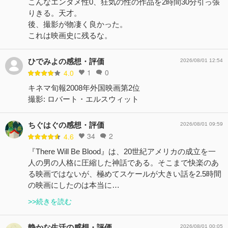
こんなエンタメ性0、狂気の性の作品を2時間30分引っ張
りきる。天才。
後、撮影が物凄く良かった。
これは映画史に残るな。
ひでみよの感想・評価
2026/08/01 12:54
1
0
4.0
キネマ旬報2008年外国映画第2位
撮影: ロバート・エルスウィット
ちぐはぐの感想・評価
2026/08/01 09:59
34
2
4.6
『There Will Be Blood』は、20世紀アメリカの成立を一
人の男の人格に圧縮した神話である。そこまで快楽のあ
る映画ではないが、極めてスケールが大きい話を2.5時間
の映画にしたのは本当に…
>>続きを読む
静かな生活の感想・評価
2026/08/01 00:05