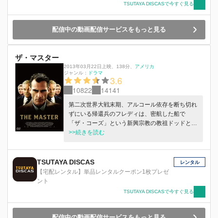
TSUTAYA DISCASで今すぐ見る
配信中の動画配信サービスをもっと見る
ザ・マスター
2013年03月22日上映
、
138分
、
アメリカ
ジャンル：
ドラマ
3.6
10822
14141
第二次世界大戦末期、アルコール依存を断ち切れ
ずにいる帰還兵のフレディは、密航した船で
「ザ・コーズ」という新興宗教の教祖ドッドと出
会う。悩める人々の心をあるメソッドで開放する
>>続きを読む
ドッドに心酔したフレディは、ドッドの右腕にま
でのぼりつめていくが…。
TSUTAYA DISCAS
レンタル
【宅配レンタル】単品レンタルクーポン1枚プレゼ
ント
TSUTAYA DISCASで今すぐ見る
配信中の動画配信サービスをもっと見る