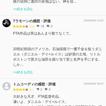
彼の信仰に選択の余地はない。神を信…
>>続きを読む
Tラモーンの感想・評価
2026/08/02 19:42
18
0
3.8
PTA作品は実はあんまり観てなくて。
20世紀初頭のアメリカ。石油採掘で一攫千金を狙うダニ
エル（ダニエル・デイ=ルイス）は砂漠の土地、リトル
ボストンで莫大な油田を掘り当て富と名声を手にする。
しか…
>>続きを読む
トムコーディの感想・評価
2026/08/02 09:37
2
0
4.1
大好きな天才、PTA監督作品。
凄いよ、ダニエル・デイ=ルイス。