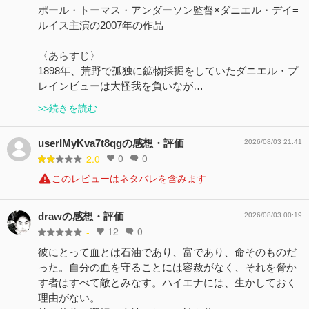
ポール・トーマス・アンダーソン監督×ダニエル・デイ=
ルイス主演の2007年の作品
〈あらすじ〉
1898年、荒野で孤独に鉱物採掘をしていたダニエル・プ
レインビューは大怪我を負いなが…
>>続きを読む
userIMyKva7t8qgの感想・評価
2026/08/03 21:41
0
0
2.0
このレビューはネタバレを含みます
drawの感想・評価
2026/08/03 00:19
12
0
-
彼にとって血とは石油であり、富であり、命そのものだ
った。自分の血を守ることには容赦がなく、それを脅か
す者はすべて敵とみなす。ハイエナには、生かしておく
理由がない。