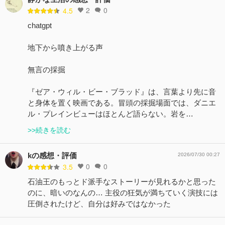
2
0
4.5
chatgpt
地下から噴き上がる声
無言の採掘
『ゼア・ウィル・ビー・ブラッド』は、言葉より先に音
と身体を置く映画である。冒頭の採掘場面では、ダニエ
ル・プレインビューはほとんど語らない。岩を…
>>続きを読む
kの感想・評価
2026/07/30 00:27
0
0
3.5
石油王のもっとド派手なストーリーが見れるかと思った
のに、暗いのなんの… 主役の狂気が満ちていく演技には
圧倒されたけど、自分は好みではなかった