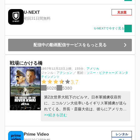
U-NEXT
見放題
初回31日間無料
U-NEXTで今すぐ見る
配信中の動画配信サービスをもっと見る
戦場にかける橋
1957年12月22日上映
、
155分
、
アメリカ
ジャンル：
アクション
／
配給：
ソニー・ピクチャーズ エンタ
テインメント
3.7
6028
5380
第2次世界大戦下のビルマ。日本軍捕虜収容所
に、ニコルソン大佐率いるイギリス軍捕虜が送ら
れてくる。所長・斎藤大佐は、彼らにアメリカ軍
少佐・シアーズと共に橋梁建設の労役を命じる。
>>続きを読む
だがニコルソンはジュネーブ協定に反すると主張
し、斎藤と対立する。
Prime Video
レンタル