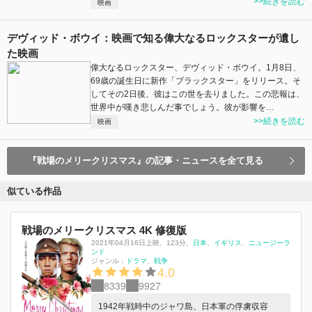
>>続きを読む
映画
デヴィッド・ボウイ：映画で知る偉大なるロックスターが遺し
た映画
偉大なるロックスター、デヴィッド・ボウイ。1月8日、
69歳の誕生日に新作「ブラックスター」をリリース。そ
してその2日後、彼はこの世を去りました。この悲報は、
世界中が嘆き悲しんだ事でしょう。彼が影響を…
>>続きを読む
映画
『戦場のメリークリスマス』の記事・ニュースを全て見る
似ている作品
戦場のメリークリスマス 4K 修復版
2021年04月16日上映
、
123分
、
日本
イギリス
ニュージーラ
ンド
ジャンル：
ドラマ
戦争
4.0
8339
9927
1942年戦時中のジャワ島、日本軍の俘虜収容