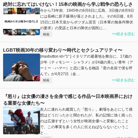
絶対に忘れてはいけない！15本の映画から学ぶ戦争の恐ろしさ
今から73年前、1945年の8月6日に広島、3日後の8月9日
には長崎に原子爆弾が落とされました。その6日後、8月
15日に日本天皇からポツダム宣言（日本軍の無条件降伏
の要求）の受諾と日本の降伏が国民に…
>>続きを読む
映画
LGBT映画30年の移り変わり〜時代とセクシュアリティ〜
[maxbutton id="1" ] イタリアの避暑地を舞台に、17歳の
少年（ティモシー・シャラメ）が24歳の美しい青年（ア
ーミー・ハマー）と恋に落ちる物語『君の名前で僕を呼
んで』が4月27日（金…
>>続きを読む
映画
『怒り』は女優の凄さを全身で感じる作品〜日本映画界におけ
る重要な女優たち〜
友人に連れられ鑑賞した『怒り』。劇場をあとにして感
想はどうだったかと聞かれたが、私の記憶に強く残った
のは広瀬すずという女性が映画女優へと変貌したこと
で、この事実を多くの人に伝えねばならないというこ
と…