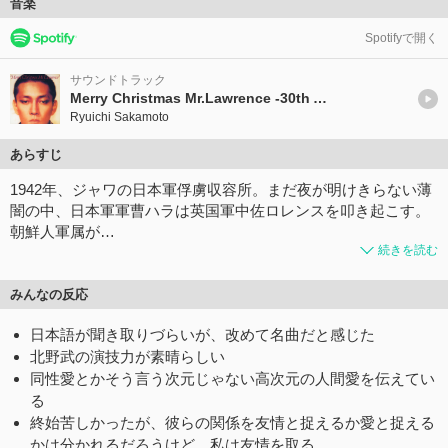
音楽
Spotifyで開く
サウンドトラック
Merry Christmas Mr.Lawrence -30th Anniversary Edition-
Ryuichi Sakamoto
あらすじ
1942年、ジャワの日本軍俘虜収容所。まだ夜が明けきらない薄
闇の中、日本軍軍曹ハラは英国軍中佐ロレンスを叩き起こす。
朝鮮人軍属が…
続きを読む
みんなの反応
日本語が聞き取りづらいが、改めて名曲だと感じた
北野武の演技力が素晴らしい
同性愛とかそう言う次元じゃない高次元の人間愛を伝えてい
る
終始苦しかったが、彼らの関係を友情と捉えるか愛と捉える
かは分かれるだろうけど、私は友情を取る