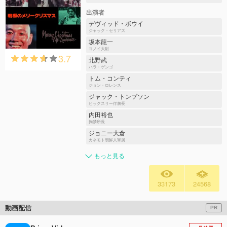
出演者
デヴィッド・ボウイ
ジャック・セリアズ
坂本龍一
ヨノイ大尉
3.7
北野武
ハラ・ゲンゴ
トム・コンティ
ジョン・ロレンス
ジャック・トンプソン
ヒックスリー俘虜長
内田裕也
拘禁所長
ジョニー大倉
カネモト朝鮮人軍属
もっと見る
33173
24568
動画配信
PR