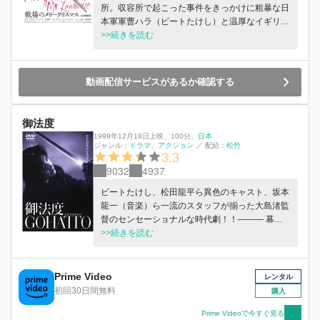
所。収容所で起こった事件をきっかけに粗暴な日
本軍軍曹ハラ（ビートたけし）と温厚なイギリス
人捕虜ロレンス（トム・コンティ）が事件処理に
>>続きを読む
奔走する。一方、ハラの上官で、規律を厳格に守
る収容所所長で陸軍大尉のヨノイ（坂本龍一）は
ある日、収容所に連行されてきた反抗的で美しい
動画配信サービスがあるか確認する
イギリス人俘虜のセリアズ（デヴィッド・ボウ
イ）に心を奪われてしまう。クリスマスの日にハ
ラは「ファーゼル・クリスマス」と叫んでロレン
御法度
スとセリアズを釈放してしまう。それに激怒した
1999年12月18日上映
、
100分
、
日本
ヨノイは捕虜の全員を命じるのだが、周囲からの
ジャンル：
ドラマ
アクション
／
配給：
松竹
3.3
孤立を深める結果になり、葛藤に苦しむのだっ
9032
4937
た。
ビートたけし、松田龍平ら異色のキャスト、坂本
龍一（音楽）ら一流のスタッフが揃った大島渚監
督のセンセーショナルな時代劇！！――― 幕末
の京都。血気盛んな男たちの集団「新選組」にひ
>>続きを読む
とりの美少年が入隊する。彼の妖しいまでの美貌
をめぐって、男たちの中を駆け巡る嫉妬とうわ
さ、そして憶測。「局中法度」「軍中法度」とい
Prime Video
レンタル
う厳しい戒律の下、抗争と殺戮に明け暮れていた
初回30日間無料
購入
新選組が、狂気を帯びた混乱に陥ってい
く・・・・・・。
Prime Videoで今すぐ見る