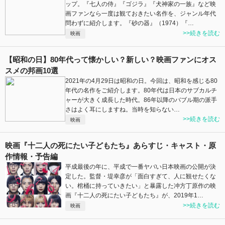
ップ。『七人の侍』『ゴジラ』『犬神家の一族』など映
画ファンなら一度は観ておきたい名作を、ジャンル年代
問わずに紹介します。『砂の器』（1974）『…
>>続きを読む
映画
【昭和の日】80年代って懐かしい？新しい？映画ファンにオス
スメの邦画10選
2021年の4月29日は昭和の日。今回は、昭和を感じる80
年代の名作をご紹介します。80年代は日本のサブカルチ
ャーが大きく成長した時代。86年以降のバブル期の派手
さはよく耳にしますね。当時を知らない…
>>続きを読む
映画
映画『十二人の死にたい子どもたち』あらすじ・キャスト・原
作情報・予告編
平成最後の年に、平成で一番ヤバい日本映画の公開が決
定した。監督・堤幸彦が「面白すぎて、人に観せたくな
い。棺桶に持っていきたい」と暴露した冲方丁原作の映
画『十二人の死にたい子どもたち』が、2019年1…
>>続きを読む
映画