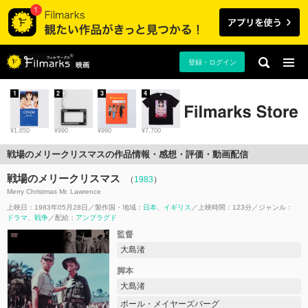
登録・ログイン
映画
1
2
3
4
¥1,650
¥990
¥990
¥7,700
戦場のメリークリスマスの作品情報・感想・評価・動画配信
戦場のメリークリスマス
（
1983
）
Merry Christmas Mr. Lawrence
上映日：1983年05月28日
製作国・地域：
日本
イギリス
上映時間：123分
ジャンル：
ドラマ
戦争
配給：
アンプラグド
監督
大島渚
脚本
大島渚
ポール・メイヤーズバーグ