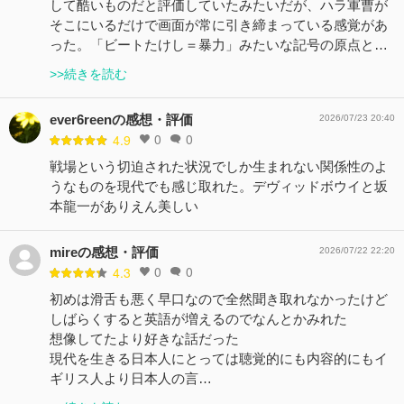
して酷いものだと評価していたみたいだが、ハラ軍曹が
そこにいるだけで画面が常に引き締まっている感覚があ
った。「ビートたけし＝暴力」みたいな記号の原点と…
>>続きを読む
ever6reenの感想・評価
2026/07/23 20:40
0
0
4.9
戦場という切迫された状況でしか生まれない関係性のよ
うなものを現代でも感じ取れた。デヴィッドボウイと坂
本龍一がありえん美しい
mireの感想・評価
2026/07/22 22:20
0
0
4.3
初めは滑舌も悪く早口なので全然聞き取れなかったけど
しばらくすると英語が増えるのでなんとかみれた
想像してたより好きな話だった
現代を生きる日本人にとっては聴覚的にも内容的にもイ
ギリス人より日本人の言…