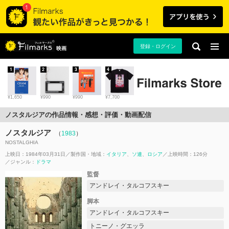
登録・ログイン
映画
1
2
3
4
¥1,650
¥990
¥990
¥7,700
ノスタルジアの作品情報・感想・評価・動画配信
ノスタルジア
（
1983
）
NOSTALGHIA
上映日：1984年03月31日
製作国・地域：
イタリア
ソ連
ロシア
上映時間：126分
ジャンル：
ドラマ
監督
アンドレイ・タルコフスキー
脚本
アンドレイ・タルコフスキー
トニーノ・グエッラ