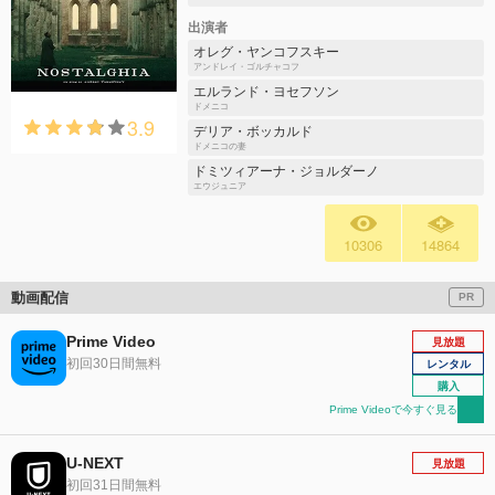
出演者
オレグ・ヤンコフスキー
アンドレイ・ゴルチャコフ
エルランド・ヨセフソン
ドメニコ
3.9
デリア・ボッカルド
ドメニコの妻
ドミツィアーナ・ジョルダーノ
エウジュニア
10306
14864
動画配信
PR
Prime Video
見放題
初回30日間無料
レンタル
購入
Prime Videoで今すぐ見る
U-NEXT
見放題
初回31日間無料