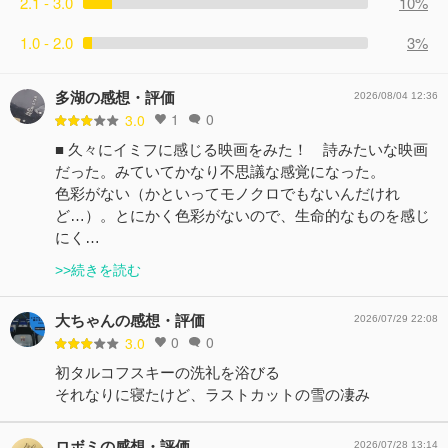
2.1 - 3.0
10%
1.0 - 2.0
3%
多湖の感想・評価
2026/08/04 12:36
1
0
3.0
■ 久々にイミフに感じる映画をみた！ 詩みたいな映画
だった。みていてかなり不思議な感覚になった。
色彩がない（かといってモノクロでもないんだけれ
ど…）。とにかく色彩がないので、生命的なものを感じ
にく…
>>続きを読む
大ちゃんの感想・評価
2026/07/29 22:08
0
0
3.0
初タルコフスキーの洗礼を浴びる
それなりに寝たけど、ラストカットの雪の凄み
ロボミの感想・評価
2026/07/28 13:14