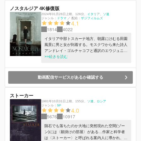
ノスタルジア 4K修復版
2024年01月26日上映
、
126分
、
イタリア
ソ連
ジャンル：
ドラマ
／
配給：
ザジフィルムズ
4.1
1814
4022
イタリア中部トスカーナ地方、朝露にけむる田園
風景に男と女が到着する。モスクワから来た詩人
アンドレイ・ゴルチャコフと通訳のエウジュニ
ア。ふたりは、ロシアの音楽家パヴェル・サスノ
>>続きを読む
フスキーの足跡を辿っていた。18 世紀にイタリ
アを放浪し、農奴制が敷かれた故国に戻り自死し
たサスノフスキーを追う旅。その旅も終りに近づ
動画配信サービスがあるか確認する
く中、アンドレイは病に冒されていた。古の温泉
地バーニョ・ヴィニョーニで、世界の終末が訪れ
たと信じるドメニコという男と出会う。やがてア
ストーカー
ンドレイは、世界の救済を求めていく…。
1981年10月31日上映
、
155分
、
ソ連
ロシア
ジャンル：
SF
4.0
5676
10917
隕石でも落ちたのか大地に突然現れた空間(ゾー
ン)には〈願掛けの部屋〉がある…作家と科学者
は〈ストーカー〉と呼ばれる案内人に導かれ、危