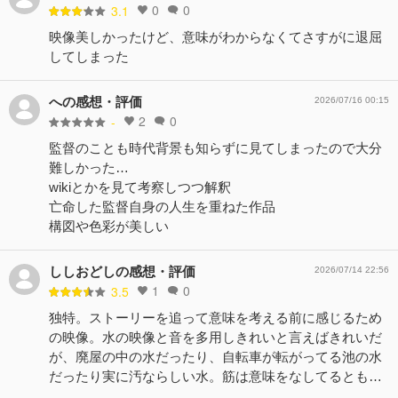
0
0
3.1
映像美しかったけど、意味がわからなくてさすがに退屈
してしまった
への感想・評価
2026/07/16 00:15
2
0
-
監督のことも時代背景も知らずに見てしまったので大分
難しかった…
wikiとかを見て考察しつつ解釈
亡命した監督自身の人生を重ねた作品
構図や色彩が美しい
ししおどしの感想・評価
2026/07/14 22:56
1
0
3.5
独特。ストーリーを追って意味を考える前に感じるため
の映像。水の映像と音を多用しきれいと言えばきれいだ
が、廃屋の中の水だったり、自転車が転がってる池の水
だったり実に汚ならしい水。筋は意味をなしてるとも…