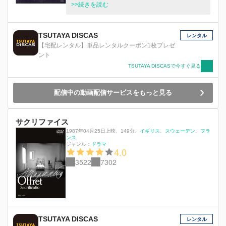
険なゾーンへと向かった。
>>続きを読む
TSUTAYA DISCAS
レンタル
【宅配レンタル】単品レンタルクーポン1枚プレゼ
ント
TSUTAYA DISCASで今すぐ見る
配信中の動画配信サービスをもっと見る
サクリファイス
1987年04月25日上映
、
149分
、
イギリス
スウェーデン
フラ
ンス
ジャンル：
ドラマ
4.0
3522
7302
TSUTAYA DISCAS
レンタル