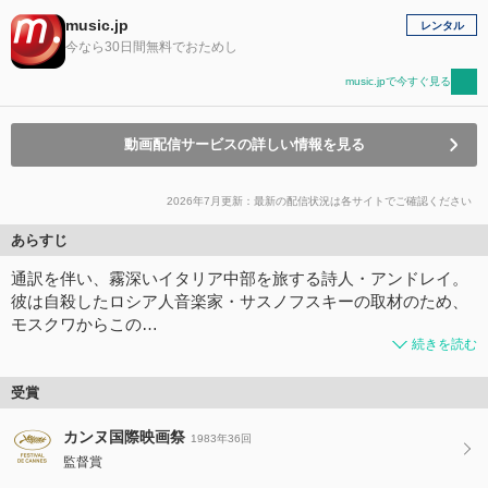
music.jp
レンタル
今なら30日間無料でおためし
music.jpで今すぐ見る
動画配信サービスの詳しい情報を見る
2026年7月更新：最新の配信状況は各サイトでご確認ください
あらすじ
通訳を伴い、霧深いイタリア中部を旅する詩人・アンドレイ。
彼は自殺したロシア人音楽家・サスノフスキーの取材のため、
モスクワからこの…
続きを読む
受賞
カンヌ国際映画祭
1983年36回
監督賞