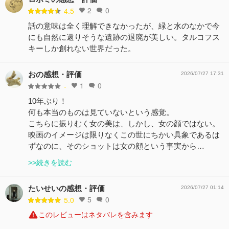
2
0
4.5
話の意味は全く理解できなかったが、緑と水のなかで今
にも自然に還りそうな遺跡の退廃が美しい。タルコフス
キーしか創れない世界だった。
おの感想・評価
2026/07/27 17:31
1
0
-
10年ぶり！
何も本当のものは見ていないという感覚。
こちらに振りむく女の美は、しかし、女の顔ではない。
映画のイメージは限りなくこの世にちかい具象であるは
ずなのに、そのショットは女の顔という事実から…
>>続きを読む
たいせいの感想・評価
2026/07/27 01:14
5
0
5.0
このレビューはネタバレを含みます