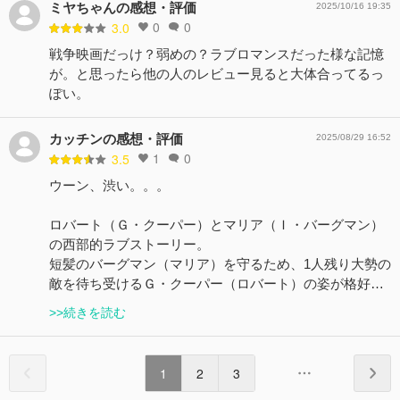
ミヤちゃんの感想・評価
2025/10/16 19:35
0
0
3.0
戦争映画だっけ？弱めの？ラブロマンスだった様な記憶
が。と思ったら他の人のレビュー見ると大体合ってるっ
ぽい。
カッチンの感想・評価
2025/08/29 16:52
1
0
3.5
ウーン、渋い。。。
ロバート（Ｇ・クーパー）とマリア（Ｉ・バーグマン）
の西部的ラブストーリー。
短髪のバーグマン（マリア）を守るため、1人残り大勢の
敵を待ち受けるＧ・クーパー（ロバート）の姿が格好…
>>続きを読む
1
2
3