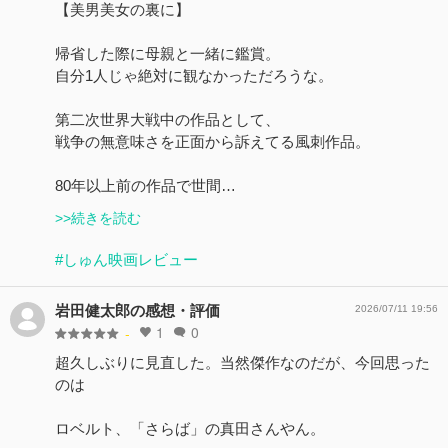
【美男美女の裏に】
帰省した際に母親と一緒に鑑賞。
自分1人じゃ絶対に観なかっただろうな。
第二次世界大戦中の作品として、
戦争の無意味さを正面から訴えてる風刺作品。
80年以上前の作品で世間…
>>続きを読む
#しゅん映画レビュー
岩田健太郎の感想・評価
2026/07/11 19:56
1
0
-
超久しぶりに見直した。当然傑作なのだが、今回思った
のは
ロベルト、「さらば」の真田さんやん。