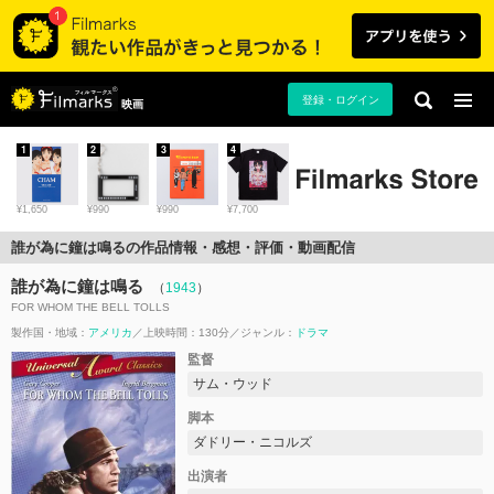
登録・ログイン
映画
1
2
3
4
¥1,650
¥990
¥990
¥7,700
誰が為に鐘は鳴るの作品情報・感想・評価・動画配信
誰が為に鐘は鳴る
（
1943
）
FOR WHOM THE BELL TOLLS
製作国・地域：
アメリカ
上映時間：130分
ジャンル：
ドラマ
監督
サム・ウッド
脚本
ダドリー・ニコルズ
出演者