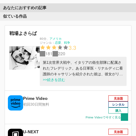
あなたにおすすめの記事
似ている作品
戦場よさらば
80分
、
アメリカ
ジャンル：
恋愛
戦争
3.3
181
220
第1次世界大戦中、イタリアの衛生部隊に配属さ
れたフレデリック。ある日軍医・リナルディに看
護師のキャサリンを紹介された彼は、彼女がリナ
ルディの意中の人であると知りながら恋に落ち
>>続きを読む
る。嫉妬したリナルディはキャサリンを転勤させ
てしまうが…。
Prime Video
見放題
初回30日間無料
レンタル
購入
Prime Videoで今すぐ見る
U-NEXT
見放題