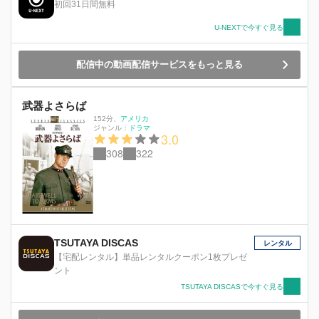
初回31日間無料
U-NEXTで今すぐ見る
配信中の動画配信サービスをもっと見る
武器よさらば
152分
、
アメリカ
ジャンル：
ドラマ
3.0
308
322
TSUTAYA DISCAS
レンタル
【宅配レンタル】単品レンタルクーポン1枚プレゼ
ント
TSUTAYA DISCASで今すぐ見る