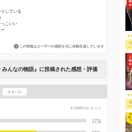
かりしている
的
かっこいい
リー
この情報はユーザーの感想を元に自動生成しています
34
 みんなの物語』に投稿された感想・評価
ネタバレ
50
8,198件のレビュー
20
8.
17%
上