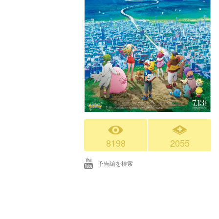
8198
2055
予告編を検索