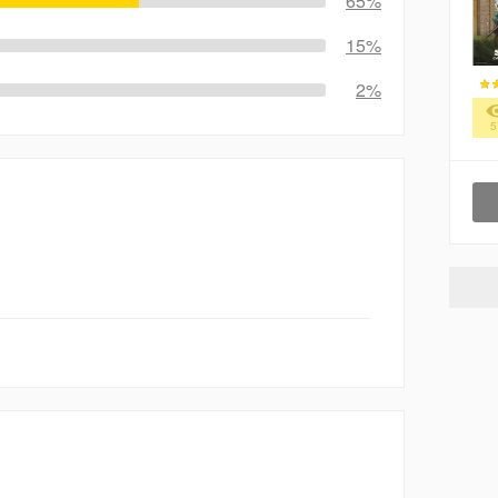
65%
15%
2%
5