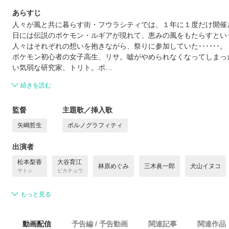
あらすじ
人々が風と共に暮らす街・フウラシティでは、１年に１度だけ開催さ
日には伝説のポケモン・ルギアが現れて、恵みの風をもたらすとい
人々はそれぞれの想いを抱きながら、祭りに参加していた･･････。
ポケモン初心者の女子高生、リサ。嘘がやめられなくなってしまっ
い気弱な研究家、トリト。ポ…
続きを読む
監督
主題歌／挿入歌
矢嶋哲生
ポルノグラフィティ
出演者
松本梨香
大谷育江
林原めぐみ
三木眞一郎
犬山イヌコ
サトシ
ピカチュウ
もっと見る
動画配信
予告編 / 予告動画
関連記事
関連作品