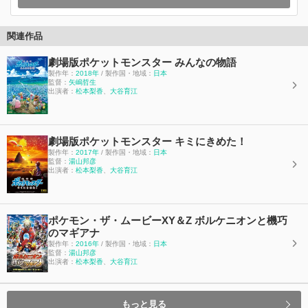
関連作品
劇場版ポケットモンスター みんなの物語
製作年：
2018年
/ 製作国・地域：
日本
監督：
矢嶋哲生
出演者：
松本梨香
、
大谷育江
劇場版ポケットモンスター キミにきめた！
製作年：
2017年
/ 製作国・地域：
日本
監督：
湯山邦彦
出演者：
松本梨香
、
大谷育江
ポケモン・ザ・ムービーXY＆Z ボルケニオンと機巧
のマギアナ
製作年：
2016年
/ 製作国・地域：
日本
監督：
湯山邦彦
出演者：
松本梨香
、
大谷育江
もっと見る