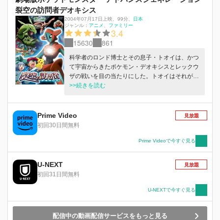
裂空の訪問者デオキシス
2004年07月17日上映
、
99分
、
日本
ジャンル：
アニメ
ファミリー
3.4
15630
861
科学者のロンド博士とその息子・トオイは、かつ
て宇宙からきたポケモン・デオキシスとレックウ
ザの戦いを目の当たりにした。トオイはそれがト
ラウマになり、ポケモンに触れられなくなってし
>>続きを読む
まう。それから4年後、ラルースシティに突然、
デオキシスが現れる。
Prime Video
見放題
初回30日間無料
Prime Videoで今すぐ見る
U-NEXT
見放題
初回31日間無料
U-NEXTで今すぐ見る
配信中の動画配信サービスをもっと見る