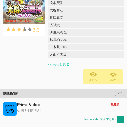
松本梨香
大谷育江
牧口真幸
梶裕貴
3.3
伊瀬茉莉也
林原めぐみ
三木眞一郎
犬山イヌコ
もっと見る
4139
442
動画配信
PR
Prime Video
見放題
初回30日間無料
Prime Videoで今すぐ見る