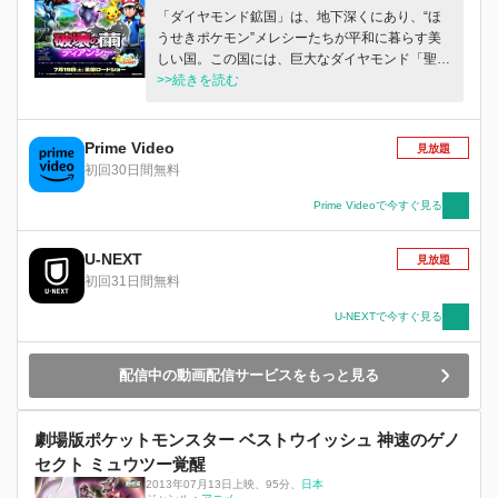
「ダイヤモンド鉱国」は、地下深くにあり、“ほ
うせきポケモン”メレシーたちが平和に暮らす美
しい国。この国には、巨大なダイヤモンド「聖な
るダイヤ」があり、鉱国を維持する大切なエネル
>>続きを読む
ギー源として長い間その役割を果たしてきた。そ
して、そのダイヤを作り出せるのは、この国のお
姫様・ディアンシーだけ。だが、彼女にはまだそ
Prime Video
見放題
の力が備わっていなかった。しかし「聖なるダイ
初回30日間無料
ヤ」の命は、今まさに尽きようとしていた。この
ままではこの国は滅んでしまう！ ディアンシー
Prime Videoで今すぐ見る
はサトシとピカチュウに出会い、聖なる力を求め
て「生命のポケモン」ゼルネアスを探す旅に出
U-NEXT
見放題
る。道中、盗賊やロケット団がディアンシーのそ
初回31日間無料
の能力を求め、襲いかかる。ピンチを切り抜けな
がら旅を続ける一行だったが、その行く手には、
U-NEXTで今すぐ見る
かつてカロス地方のあらゆる生命を消滅させたと
いう「破壊のポケモン」イベルタルの眠る繭が待
配信中の動画配信サービスをもっと見る
ち受けていた_____。 果たしてディアンシーは自
分の国を救う事が出来るのか？ そして、サトシ
とピカチュウの運命は!?
劇場版ポケットモンスター ベストウイッシュ 神速のゲノ
セクト ミュウツー覚醒
2013年07月13日上映
、
95分
、
日本