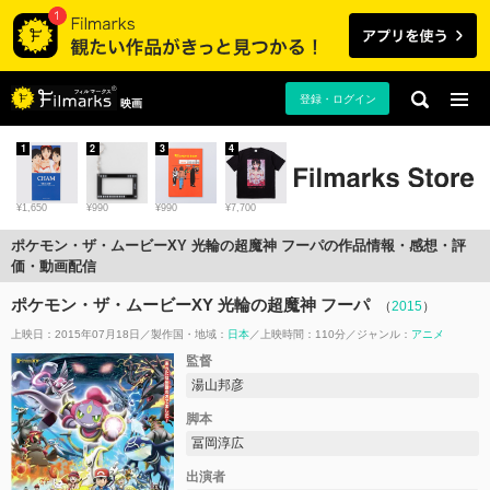
登録・ログイン
映画
1
2
3
4
¥1,650
¥990
¥990
¥7,700
ポケモン・ザ・ムービーXY 光輪の超魔神 フーパの作品情報・感想・評
価・動画配信
ポケモン・ザ・ムービーXY 光輪の超魔神 フーパ
（
2015
）
上映日：2015年07月18日
製作国・地域：
日本
上映時間：110分
ジャンル：
アニメ
監督
湯山邦彦
脚本
冨岡淳広
出演者