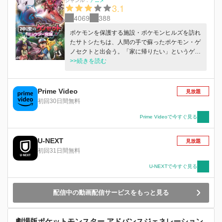
ジャンル：
アニメ
3.1
4069
388
ポケモンを保護する施設・ポケモンヒルズを訪れ
たサトシたちは、人間の手で蘇ったポケモン・ゲ
ノセクトと出会う。「家に帰りたい」というゲノ
セクトに協力しようとするが、そこに突然赤いゲ
>>続きを読む
ノセクトが襲来。絶体絶命の危機に陥る。だがそ
れを救ったのは…。
Prime Video
見放題
初回30日間無料
Prime Videoで今すぐ見る
U-NEXT
見放題
初回31日間無料
U-NEXTで今すぐ見る
配信中の動画配信サービスをもっと見る
劇場版ポケットモンスター アドバンスジェネレーション