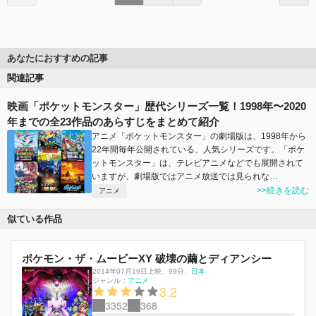
あなたにおすすめの記事
関連記事
映画「ポケットモンスター」歴代シリーズ一覧！1998年〜2020
年までの全23作品のあらすじをまとめて紹介
アニメ「ポケットモンスター」の劇場版は、1998年から
22年間毎年公開されている、人気シリーズです。「ポケ
ットモンスター」は、テレビアニメなどでも展開されて
いますが、劇場版ではアニメ放送では見られな…
>>続きを読む
アニメ
似ている作品
ポケモン・ザ・ムービーXY 破壊の繭とディアンシー
2014年07月19日上映
、
99分
、
日本
ジャンル：
アニメ
3.2
3352
368