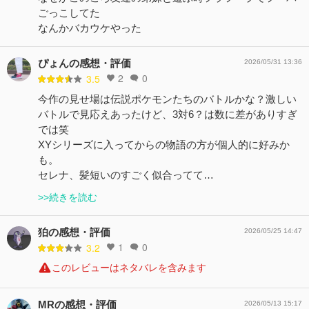
ごっこしてた
なんかバカウケやった
ぴょんの感想・評価
2026/05/31 13:36
2
0
3.5
今作の見せ場は伝説ポケモンたちのバトルかな？激しい
バトルで見応えあったけど、3対6？は数に差がありすぎ
では笑
XYシリーズに入ってからの物語の方が個人的に好みか
も。
セレナ、髪短いのすごく似合ってて…
>>続きを読む
狛の感想・評価
2026/05/25 14:47
1
0
3.2
このレビューはネタバレを含みます
MRの感想・評価
2026/05/13 15:17