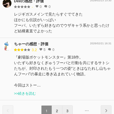
Deeの感想・評価
2026/02/23 15:30
0
0
-
レジギガスメインで見たらすぐでてきた
ほかにも伝説がいっぱい
フーパ、いたずら好きなのでウザキャラ系かと思ったけ
ど結構素直でよかった
ちゃーの感想・評価
2026/02/21 16:31
5
0
3.2
『劇場版ポケットモンスター』第18作。
いたずら好きなくぎゅうフーパと行動を共にするサトシ
たちが、封印されたもう一つの姿“ときはなたれし山ちゃ
んフーパ”の暴走に巻き込まれていく物語。
今回はストー…
>>続きを読む
1
2
3