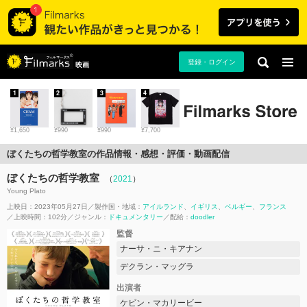
登録・ログイン
映画
1
2
3
4
¥1,650
¥990
¥990
¥7,700
ぼくたちの哲学教室の作品情報・感想・評価・動画配信
ぼくたちの哲学教室
（
2021
）
Young Plato
上映日：2023年05月27日
製作国・地域：
アイルランド
イギリス
ベルギー
フランス
上映時間：102分
ジャンル：
ドキュメンタリー
配給：
doodler
監督
ナーサ・ニ・キアナン
デクラン・マッグラ
出演者
ケビン・マカリービー