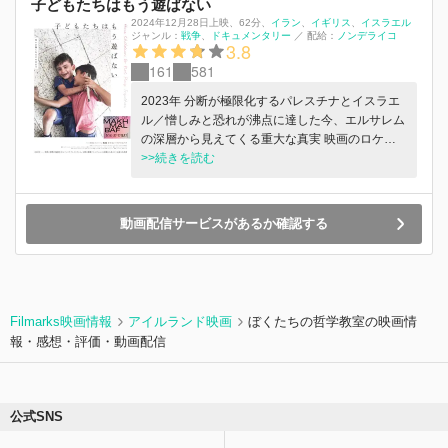
子どもたちはもう遊ばない
大空には行きたくない」と噂される子が入学しま
2024年12月28日上映
、
62分
、
イラン
イギリス
イスラエル
した。「じゃあ、そんな子はどこへ行くの？ そ
ジャンル：
戦争
ドキュメンタリー
／
配給：
ノンデライコ
3.8
んな子が安心して来られるのが地域の学校のは
161
581
ず」と木村泰子校長。やがて彼は、この学び舎で
居場所をみつけ、春には卒業式を迎えます。いま
2023年 分断が極限化するパレスチナとイスラエ
では、他の学校へ通えなくなった子が次々と大空
ル／憎しみと恐れが沸点に達した今、エルサレム
小学校に転校してくるようになりました。このと
の深層から見えてくる重大な真実 映画のロケハ
りくみは、支援が必要な児童のためだけのもので
ンでエルサレムを訪れたマフマルバフ監督は「長
>>続きを読む
はありません。経験の浅い先生をベテランの先生
年続くイスラエルとパレスチナの紛争に解決の糸
たちが見守る。子供たちのどんな状態も、それぞ
口はあるのか」を探るために、迷宮のような旧市
れの個性だと捉える。そのことが、周りの子供た
街を訪ね歩く。街を街角に佇む老人、パレスチナ
動画配信サービスがあるか確認する
ちはもちろん、地域にとっても「自分とは違う隣
系ティーンのダンスグループ、ユダヤ系の若者
人」が抱える問題を一人ひとり思いやる力を培っ
等、さまざまな人々に出会ってゆく過程で、エル
ています。映画は、日々生まれかわるように育っ
サレムに住む少数のパレスチナ系の人々とイスラ
ていく子供たちの奇跡の瞬間、ともに歩む教職員
エルという国家の摩擦、その根源的な問題が浮か
や保護者たちの苦悩、戸惑い、よろこび……。そ
び上がってくるのだが．．．。 旅行vlog的なフッ
のすべてを絶妙な近さから、ありのままに映して
Filmarks映画情報
アイルランド映画
ぼくたちの哲学教室の映画情
トワークの軽い映像から浮かび上がる／エルサレ
いきます。そもそも学びとは何でしょう？ そし
報・感想・評価・動画配信
ムの日常から見えてくる紛争の根源とかすかな希
て、あるべき公教育の姿とは？ 大空小学校に
望 2023年10月のハマス襲撃後の緊張感も見え隠
は、そのヒントが溢れています。みなさんも、映
れするエルサレムの街をさまよいながら、その迷
画館で「学校参観」してみませんか。
宮の深層に潜っていくマフマルバフ監督の目には
公式SNS
何が映るのか。気軽な旅行記のようなスマートフ
ォンによる撮影にもかかわらず、確かな構成と映