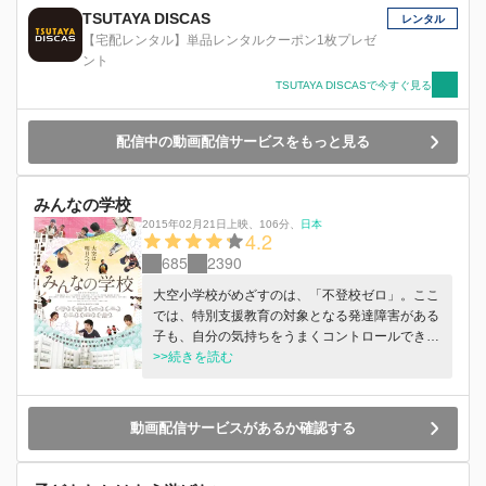
TSUTAYA DISCAS
レンタル
【宅配レンタル】単品レンタルクーポン1枚プレゼ
ント
TSUTAYA DISCASで今すぐ見る
配信中の動画配信サービスをもっと見る
みんなの学校
2015年02月21日上映
、
106分
、
日本
4.2
685
2390
大空小学校がめざすのは、「不登校ゼロ」。ここ
では、特別支援教育の対象となる発達障害がある
子も、自分の気持ちをうまくコントロールできな
い子も、みんな同じ教室で学びます。ふつうの公
>>続きを読む
立小学校ですが、開校から6年間、児童と教職員
だけでなく、保護者や地域の人もいっしょになっ
て、誰もが通い続けることができる学校を作りあ
動画配信サービスがあるか確認する
げてきました。すぐに教室を飛び出してしまう子
も、つい友達に暴力を振るってしまう子も、みん
なで見守ります。あるとき、「あの子が行くなら