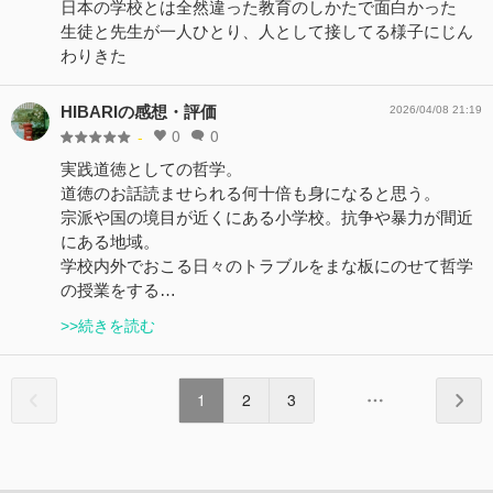
日本の学校とは全然違った教育のしかたで面白かった
生徒と先生が一人ひとり、人として接してる様子にじん
わりきた
HIBARIの感想・評価
2026/04/08 21:19
0
0
-
実践道徳としての哲学。
道徳のお話読ませられる何十倍も身になると思う。
宗派や国の境目が近くにある小学校。抗争や暴力が間近
にある地域。
学校内外でおこる日々のトラブルをまな板にのせて哲学
の授業をする…
>>続きを読む
1
2
3