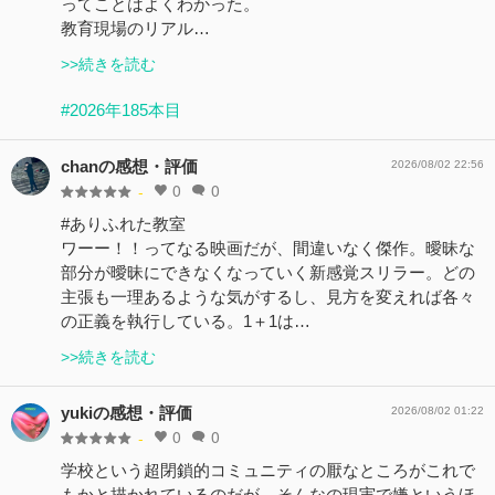
ってことはよくわかった。
教育現場のリアル…
>>続きを読む
#2026年185本目
chanの感想・評価
2026/08/02 22:56
0
0
-
#ありふれた教室
ワーー！！ってなる映画だが、間違いなく傑作。曖昧な
部分が曖昧にできなくなっていく新感覚スリラー。どの
主張も一理あるような気がするし、見方を変えれば各々
の正義を執行している。1＋1は…
>>続きを読む
yukiの感想・評価
2026/08/02 01:22
0
0
-
学校という超閉鎖的コミュニティの厭なところがこれで
もかと描かれているのだが、そんなの現実で嫌というほ