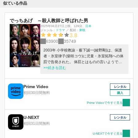
似ている作品
でっちあげ ～殺人教師と呼ばれた男
2025年06月27日上映
、
129分
、
日本
ジャンル：
ドラマ
／
配給：
東映
3.8
63900
35749
2003年 小学校教諭・薮下誠一(綾野剛)は、保護
者・氷室律子(柴咲コウ)に児童・氷室拓翔への体
罰で告発された。 体罰とはものの言いようで、
その内容は聞くに耐えない虐めだった。 これを
>>続きを読む
嗅ぎつけた週刊春報の記者・鳴海三千彦(亀梨和
也)が“実名報道”に踏み切る。 過激な言葉で飾ら
れた記事は、瞬く間に世の中を震撼させ、薮下は
Prime Video
レンタル
マスコミの標的となった。 誹謗中傷、裏切り、
初回30日間無料
購入
停職、壊れていく日常。次から次へと底なしの絶
望が薮下をすり潰していく。 一方、律子を擁護
Prime Videoで今すぐ見る
する声は多く、“550人もの大弁護団”が結成さ
れ、前代未聞の民事訴訟へと発展。 誰もが律子
U-NEXT
レンタル
側の勝利を切望し、確信していたのだが、法廷で
初回31日間無料
薮下の口から語られたのは― 「すべて事実無根
の“でっちあげ”」だという完全否認だった。 これ
U-NEXTで今すぐ見る