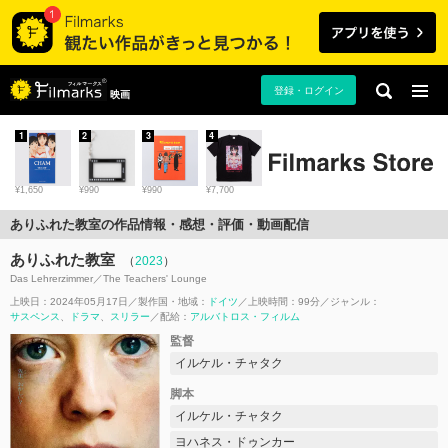
登録・ログイン
映画
1
2
3
4
¥1,650
¥990
¥990
¥7,700
ありふれた教室の作品情報・感想・評価・動画配信
ありふれた教室
（
2023
）
Das Lehrerzimmer／The Teachers' Lounge
上映日：2024年05月17日
製作国・地域：
ドイツ
上映時間：99分
ジャンル：
サスペンス
ドラマ
スリラー
配給：
アルバトロス・フィルム
監督
イルケル・チャタク
脚本
イルケル・チャタク
ヨハネス・ドゥンカー