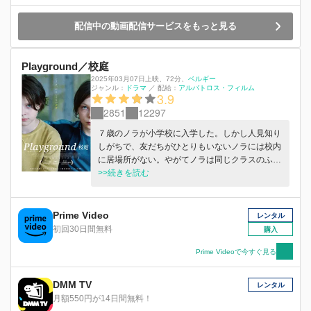
は真実に基づく、真実を疑う物語。
配信中の動画配信サービスをもっと見る
Playground／校庭
2025年03月07日上映
、
72分
、
ベルギー
ジャンル：
ドラマ
／
配給：
アルバトロス・フィルム
3.9
2851
12297
７歳のノラが小学校に入学した。しかし人見知り
しがちで、友だちがひとりもいないノラには校内
に居場所がない。やがてノラは同じクラスのふた
りの女の子と仲良しになるが、３つ年上の兄アベ
>>続きを読む
ルが大柄なガキ大将にイジメられている現場を目
の当たりにし、ショックを受けてしまう。優しい
兄が大好きなノラは助けたいと願うが、なぜかア
Prime Video
レンタル
ベルは「誰にも言うな」「そばに来るな」と命じ
初回30日間無料
購入
てくる。その後もイジメは繰り返され、一方的に
やられっぱなしのアベルの気持ちが理解できない
Prime Videoで今すぐ見る
ノラは、やり場のない寂しさと苦しみを募らせて
いく。そして唯一の理解者だった担任の先生が学
DMM TV
レンタル
校を去り、友だちにのけ者にされて再びひとりぼ
月額550円が14日間無料！
っちになったノラは、ある日、校庭で衝撃的な光