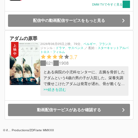
景を目撃するのだった……。
DMM TVで今すぐ見る
配信中の動画配信サービスをもっと見る
アダムの原罪
2026年06月05日上映
、
79分
、
ベルギー
フランス
ジャンル：
ドラマ
サスペンス
／
配給：
スターキャットアルバ
トロス・フィルム
3.7
621
1908
とある病院の小児科センターに、左腕を骨折した
アダムという4歳の男の子が入院した。栄養失調
で痩せこけたアダムは発育が遅れ、骨が脆くなっ
ている。移民のシングルマザー、レベッカ（アナ
>>続きを読む
マリア・ヴァルトロメイ）が彼に適切な食事を与
えていないと見なした裁判所 は、彼女の面会を
制限する命令を下した。自らもシングルマザーで
動画配信サービスがあるか確認する
ある看護師長のルシー（レア・ドリュッケール）
は、息子と引き離され、親権を失うことを恐れる
レベッカに寄り添おうとする。しかしレベッカの
© if… Productions/ZDF/arte MMXXII
軽率な行動、上司や同僚からのプレッシャーによ
って追いつめられたルシーは、母子を救いたい気