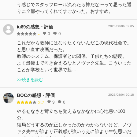
う感じでスタッフロール流れたら神だな〜って思った通
りに全部やってくれてすごかった。おすすめ。
iu69の感想・評価
2026/08/06 02:05
0
0
-
これだから教師にはなりたくないんだこの現代社会で。
と思い直す映画だった。
教師のシステム、保護者との関係、子供たちの態度。
よく最後まで向き合えるなとノヴァク先生。こういった
ことが学校という世界で起…
>>続きを読む
BOCの感想・評価
2026/08/04 20:18
9
0
3.7
やるせなさと苛立ちを覚えるなかなかに心地悪い100
分。
結局どうするのが正しかったのかわからないけど、ノヴ
ァク先生が誰より正義感が強いうえに誰より生徒思いだ