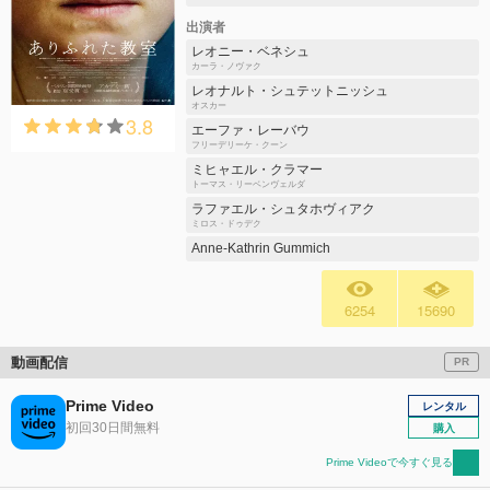
出演者
レオニー・ベネシュ
カーラ・ノヴァク
レオナルト・シュテットニッシュ
オスカー
3.8
エーファ・レーバウ
フリーデリーケ・クーン
ミヒャエル・クラマー
トーマス・リーベンヴェルダ
ラファエル・シュタホヴィアク
ミロス・ドゥデク
Anne-Kathrin Gummich
6254
15690
動画配信
PR
Prime Video
レンタル
初回30日間無料
購入
Prime Videoで今すぐ見る