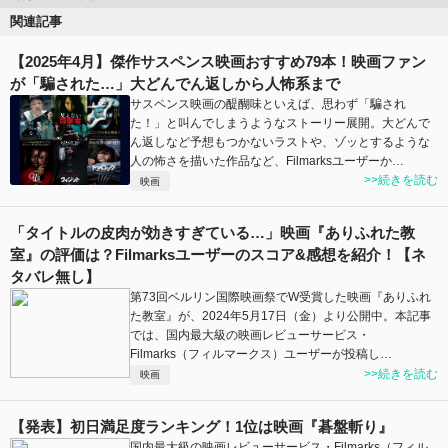
関連記事
【2025年4月】傑作サスペンス映画おすすめ79本！映画ファン
が「騙された…」大どんでん返しから人怖系まで
サスペンス映画の醍醐味といえば、思わず「騙され
た！」と叫んでしまうようなストーリー展開。大どんで
ん返しなど予想もつかないラストや、ゾッとするような
人の怖さを描いた作品など、Filmarksユーザーか…
>>続きを読む
映画
「タイトルの皮肉が効きすぎている…」映画『ありふれた教
室』の評価は？Filmarksユーザーのスコア&感想を紹介！【ネ
タバレ無し】
第73回ベルリン国際映画祭でW受賞した映画『ありふれ
た教室』が、2024年5月17日（金）より公開中。本記事
では、国内最大級の映画レビューサービス・
Filmarks（フィルマークス）ユーザーが投稿し…
>>続きを読む
映画
【発表】初日満足度ランキング！1位は映画『碁盤斬り』
国内最大級の映画レビューサービス・Filmarks（フィル