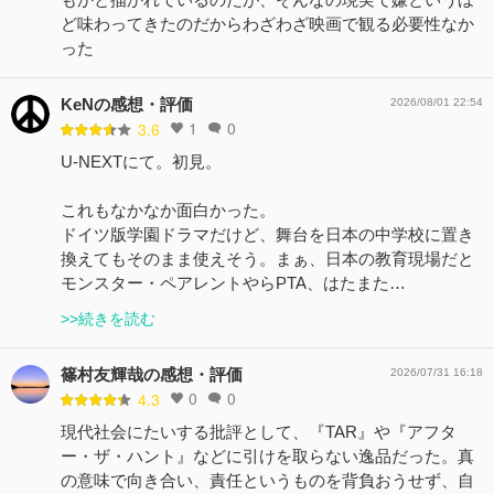
ど味わってきたのだからわざわざ映画で観る必要性なか
った
KeNの感想・評価
2026/08/01 22:54
1
0
3.6
U-NEXTにて。初見。
これもなかなか面白かった。
ドイツ版学園ドラマだけど、舞台を日本の中学校に置き
換えてもそのまま使えそう。まぁ、日本の教育現場だと
モンスター・ペアレントやらPTA、はたまた…
>>続きを読む
篠村友輝哉の感想・評価
2026/07/31 16:18
0
0
4.3
現代社会にたいする批評として、『TAR』や『アフタ
ー・ザ・ハント』などに引けを取らない逸品だった。真
の意味で向き合い、責任というものを背負おうせず、自