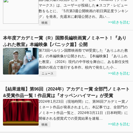
マークス）は、ユーザーが投稿した★スコア・レビュー
数をもとに、「5月第3週公開映画の初日満足度ランキン
グ」を発表。先週末に劇場公開され、高い…
>>続きを読む
映画
本年度アカデミー賞（R）国際長編映画賞ノミネート！『あり
ふれた教室』本編映像【パニック篇】公開
第73回ベルリン国際映画祭でW受賞した『ありふれた教
室』の本編映像が公開された。【本編映像】『ありふれ
た教室』（2024）現代の中学校を舞台に、ある新任女性
教師の視点で進行する本作。校内で発生した小…
>>続きを読む
ニュース
【結果速報】第96回（2024年）アカデミー賞 全部門ノミネート
&受賞作品一覧！作品賞は『オッペンハイマー』が受賞
2024年1月23日（現地時間）に、第96回アカデミー賞ノ
ミネート作品が発表されました。本記事では、全部門の
ノミネート作品一覧と、2024年3月11日（日本時間）に
開催される授賞式での受賞結果を速報…
>>続きを読む
映画