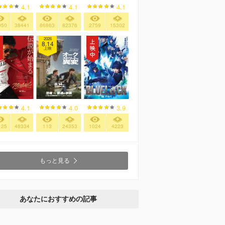
4.1
4.1
4.1
950
38441
86863
82376
2759
15302
2026
8.14
上映
4.1
4.0
3.9
125
48334
113
24353
1024
4223
もっと見る
あなたにおすすめの記事