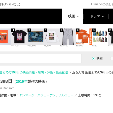
(ネタバレなし)
Filmarksの楽
映画
ドラマ
4
5
6
7
8
9
10
0
¥7,700
¥19,800
¥8,800
¥15,400
¥9,900
¥880
¥7,7
映画
生還までの398日の映画情報・感想・評価・動画配信
ある人質 生還までの398日の
398日
（
2019年
製作の映画）
for Ransom
製作国・地域：
デンマーク
スウェーデン
ノルウェー
上映時間：
138分
マ