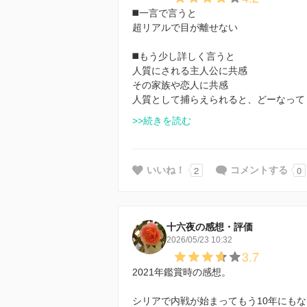
◼️一言で言うと
超リアルで目が離せない
◼️もう少し詳しく言うと
人質にされる主人公に共感
その家族や恋人に共感
人質として捕らえられると、どーなって
>>続きを読む
2
0
いいね！
コメントする
十六夜の感想・評価
2026/05/23 10:32
3.7
2021年鑑賞時の感想。
シリアで内戦が始まってもう10年にも