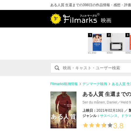
ある人質 生還までの398日の作品情報・感想・評価
映画
1
2
3
¥1,650
¥990
¥99
Filmarks映画情報
デンマーク映画
ある人質 
ある人質 生還までの
Ser du månen, Daniel／Held 
上映日：
2021年02月19日
ジャンル：
サスペンス
ドラ
3.8