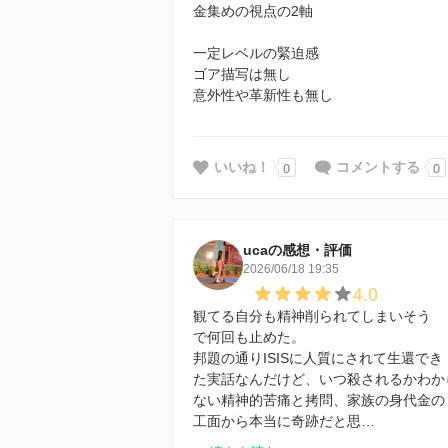
金集めの視点の2軸
一定レベルの緊迫感
ゴア描写は無し
意外性や革新性も無し
0
0
いいね！
コメントする
ucaの感想・評価
2026/06/18 19:35
4.0
観てる自分も精神削られてしまいそう
で何回も止めた。
邦題の通りISISに人質にされて生還でき
た実話なんだけど、いつ殺されるかわか
ない精神的苦痛と拷問、家族の身代金の
工面から本当に奇跡だと思…