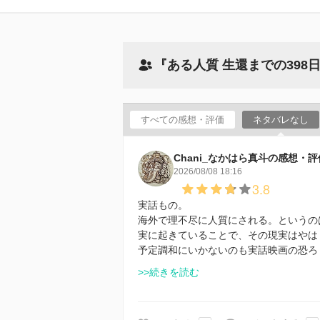
『ある人質 生還までの39
すべての感想・評価
ネタバレなし
Chani_なかはら真斗の感想・評
2026/08/08 18:16
3.8
実話もの。
海外で理不尽に人質にされる。というの
実に起きていることで、その現実はやは
予定調和にいかないのも実話映画の恐ろ
>>続きを読む