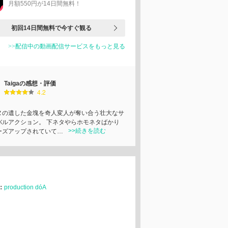
月額550円が14日間無料！
初回14日間無料で今すぐ観る
>>配信中の動画配信サービスをもっと見る
Taigaの感想・評価
4.2
ヌの遺した金塊を奇人変人が奪い合う壮大なサ
バルアクション。 下ネタやらホモネタばかり
>>続きを読む
ーズアップされていて…
：
production dóA