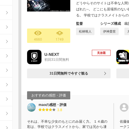
どうやらそのサイトは不幸な人間
ばれた--。 どこにも居場所のな
る。 学校ではクラスメイトから
監督
シリーズ構成
出
松林唯人
伊神貴世
4660
1749
見放題
U-NEXT
初回31日間無料
31日間無料で今すぐ観る
おすすめの感想・評価
maoの感想・評価
3.8
それは、不幸な少女のもとにのみ届く力。 １４歳の
佐藤健
彩は、学校ではクラスメイトから、家では兄から凄
ーク