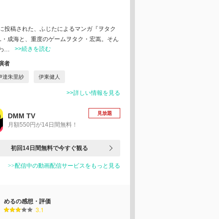
ixivに投稿された、ふじたによるマンガ『ヲタク
OL・成海と、重度のゲームヲタク・宏嵩。そん
>>続きを読む
わ…
演者
伊達朱里紗
伊東健人
>>詳しい情報を見る
見放題
DMM TV
月額550円が14日間無料！
初回14日間無料で今すぐ観る
>>配信中の動画配信サービスをもっと見る
めるの感想・評価
3.1