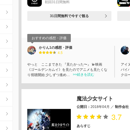
初回31日間無料
31日間無料で今すぐ観る
おすすめの感想・評価
かりん1の感想・評価
4.5
やっと ここまできた 『見たかった〜』 💫映画
アイ
《ゴールデンカムイ》を見たのでアニメも見たくな
バイ
>>続きを読む
り視聴開始 少しずつ進め…
クロ
魔法少女サイト
公開日：
2018年04月
／
制作会社
3.7
あらすじ