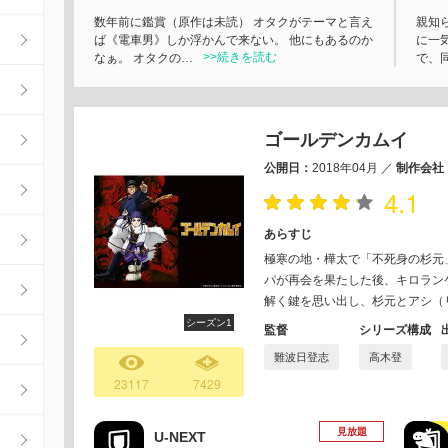
数年前に鑑賞（原作は未読） オタクがテーマと言え
親知
ば《電車男》しか浮かんで来ない。 他にもあるのか
に一
>>続きを読む
なぁ。 オタクの…
で、
ゴールデンカムイ
公開日：
2018年04月
／
制作会社
4.1
あらすじ
極寒の地・樺太で「不死身の杉元
パが再会を果たした後、キロラン
解く鍵を思い出し、杉元とアシ（
シーズン1
監督
シリーズ構成
難波日登志
高木登
23117
7429
見放題
U-NEXT