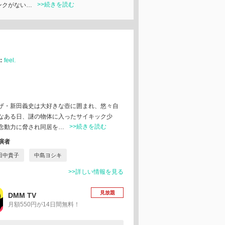
>>続きを読む
ンクがない…
：
feel.
ザ・新田義史は大好きな壺に囲まれ、悠々自
なある日、謎の物体に入ったサイキック少
>>続きを読む
念動力に脅され同居を…
演者
田中貴子
中島ヨシキ
>>詳しい情報を見る
見放題
DMM TV
月額550円が14日間無料！