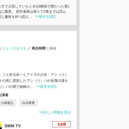
らずで入院していたとき(治療前で暇だった夜)
気に鑑賞。 原作漫画は借りて2巻までは読ん
>>続きを読む
同じ趣味を持つ恋人…
：
ジェノスタジオ
／
再生時間：
24分
」こと杉元佐一とアイヌの少女・アシ（リ）
ケの死に直面したアシ（リ）パが金塊の謎を
>>続きを読む
リ）パの間で相棒の…
出演者
小林親弘
白石晴香
>>詳しい情報を見る
見放題
DMM TV