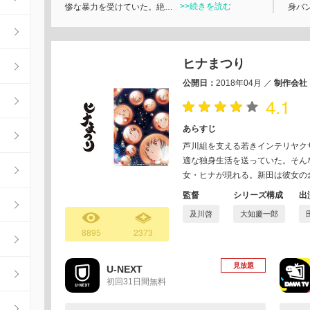
>>続きを読む
惨な暴力を受けていた。絶…
身バ
ヒナまつり
公開日：
2018年04月
／
制作会社
4.1
あらすじ
芦川組を支える若きインテリヤク
適な独身生活を送っていた。そん
女・ヒナが現れる。新田は彼女の
監督
シリーズ構成
出
及川啓
大知慶一郎
8895
2373
見放題
U-NEXT
初回31日間無料