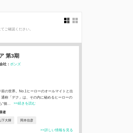
にてご確認ください。
。
 第3期
会社：
ボンズ
り前の世界。No.1ヒーローのオールマイトと出
久、通称「デク」は、その内に秘めるヒーローの
>>続きを読む
ら“個…
演者
山下大輝
岡本信彦
>>詳しい情報を見る