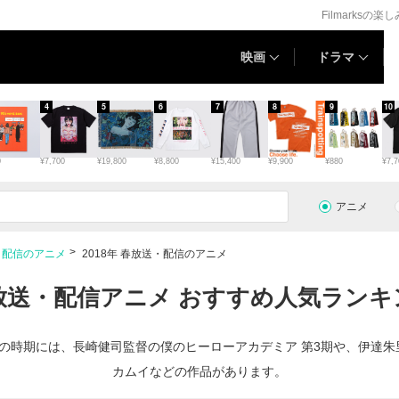
Filmarksの楽
映画
ドラマ
4
5
6
7
8
9
10
0
¥7,700
¥19,800
¥8,800
¥15,400
¥9,900
¥880
¥7,7
アニメ
・配信のアニメ
2018年 春放送・配信のアニメ
 春放送・配信アニメ おすすめ人気ランキン
。この時期には、長崎健司監督の僕のヒーローアカデミア 第3期や、伊達
カムイなどの作品があります。