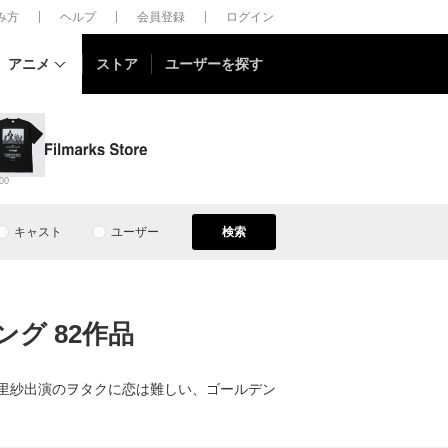
しみ方
ヘルプ
会員登録
ログイン
アニメ
ストア
ユーザーを探す
00
キャスト
ユーザー
検索
グ 82作品
朱里紗出演のヲタクに恋は難しい、ゴールデン