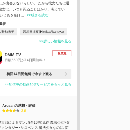
しか出会えないらしい。 だから彼女たちは選
い彼女は、いつも死ぬことばかり、考えてい
>>続きを読む
のいじめを受け…
演者
大野柚布子
茜屋日海夏(Himika Akaneya)
>>詳しい情報を見る
見放題
DMM TV
月額550円が14日間無料！
初回14日間無料で今すぐ観る
>>配信中の動画配信サービスをもっと見る
Arcsanの感想・評価
3.8
太郎によるマンガ(全16巻)原作 魔法少女×ダ
ファンタジー×サスペンス 魔法少女なのに､変