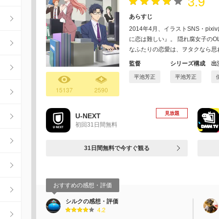
3.9
あらすじ
2014年4月、イラストSNS・p
に恋は難しい』。 隠れ腐女子の
なふたりの恋愛は、ヲタクなら思
監督
シリーズ構成
出
平池芳正
平池芳正
15137
2590
見放題
U-NEXT
初回31日間無料
31日間無料で今すぐ観る
おすすめの感想・評価
シルクの感想・評価
4.2