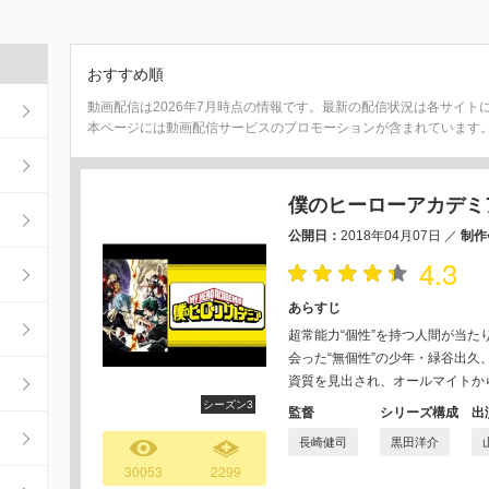
おすすめ順
動画配信は2026年7月時点の情報です。最新の配信状況は各サイト
本ページには動画配信サービスのプロモーションが含まれています
僕のヒーローアカデミア
公開日：
2018年04月07日
／
制作
4.3
あらすじ
超常能力“個性”を持つ人間が当た
会った“無個性”の少年・緑谷出
資質を見出され、オールマイトか
シーズン3
監督
シリーズ構成
出
長崎健司
黒田洋介
30053
2299