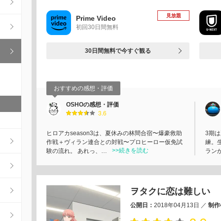
見放題
Prime Video
初回30日間無料
30日間無料で今すぐ観る
おすすめの感想・評価
OSHOの感想・評価
3.6
ヒロアカseason3は、夏休みの林間合宿〜爆豪救助
3期
作戦＋ヴィラン連合との対戦〜プロヒーロー仮免試
練。
>>続きを読む
験の流れ。 あれっ、…
ラン
ヲタクに恋は難しい
公開日：
2018年04月13日
／
制作