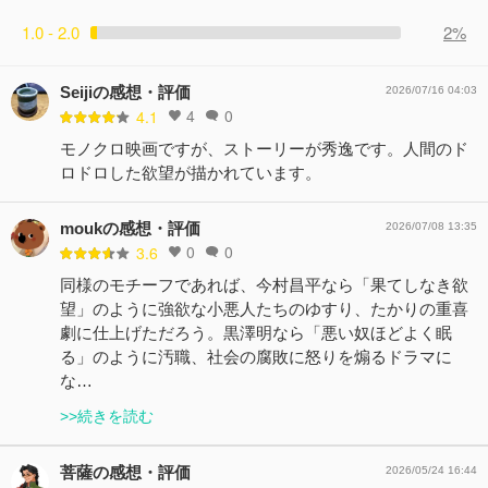
1.0 - 2.0
2%
Seijiの感想・評価
2026/07/16 04:03
4
0
4.1
モノクロ映画ですが、ストーリーが秀逸です。人間のド
ロドロした欲望が描かれています。
moukの感想・評価
2026/07/08 13:35
0
0
3.6
同様のモチーフであれば、今村昌平なら「果てしなき欲
望」のように強欲な小悪人たちのゆすり、たかりの重喜
劇に仕上げただろう。黒澤明なら「悪い奴ほどよく眠
る」のように汚職、社会の腐敗に怒りを煽るドラマに
な…
>>続きを読む
菩薩の感想・評価
2026/05/24 16:44