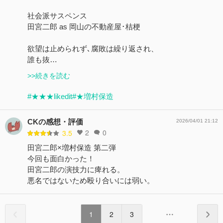
社会派サスペンス
田宮二郎 as 岡山の不動産屋･桔梗
欲望は止められず､腐敗は繰り返され、
誰も抜…
>>続きを読む
#★★★likedit
#★増村保造
CKの感想・評価
2026/04/01 21:12
2
0
3.5
田宮二郎×増村保造 第二弾
今回も面白かった！
田宮二郎の演技力に痺れる。
悪名ではないため殴り合いには弱い。
1
2
3