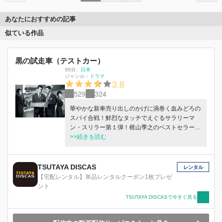
あなたにおすすめの記事
似ている作品
黒の試走車（テストカー）
95分
、
日本
ジャンル：
ドラマ
3.8
529
324
華やかな新車売り出しのかげに渦巻く血みどろの
スパイ合戦！鮮烈なタッチでえぐるサラリーマ
ン・スリラー第１弾！梶山季之のベストセラー小
説を増村保造が映画化。
>>続きを読む
TSUTAYA DISCAS
レンタル
【宅配レンタル】単品レンタルクーポン1枚プレゼ
ント
TSUTAYA DISCASで今すぐ見る