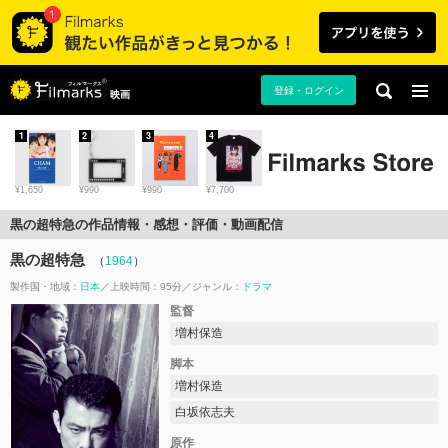
登録・ログイン
映画
1
2
3
4
¥1,650
¥990
¥990
¥7,700
黒の超特急の作品情報・感想・評価・動画配信
黒の超特急
（
1964
）
製作国・地域：
日本
上映時間：95分
ジャンル：
ドラマ
監督
増村保造
脚本
増村保造
白坂依志夫
原作