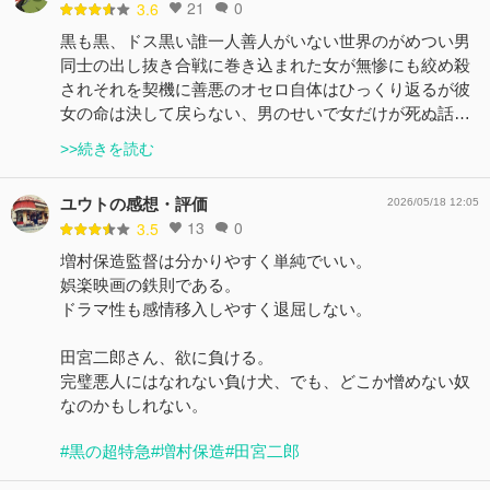
21
0
3.6
黒も黒、ドス黒い誰一人善人がいない世界のがめつい男
同士の出し抜き合戦に巻き込まれた女が無惨にも絞め殺
されそれを契機に善悪のオセロ自体はひっくり返るが彼
女の命は決して戻らない、男のせいで女だけが死ぬ話…
>>続きを読む
ユウトの感想・評価
2026/05/18 12:05
13
0
3.5
増村保造監督は分かりやすく単純でいい。
娯楽映画の鉄則である。
ドラマ性も感情移入しやすく退屈しない。
田宮二郎さん、欲に負ける。
完璧悪人にはなれない負け犬、でも、どこか憎めない奴
なのかもしれない。
#黒の超特急
#増村保造
#田宮二郎