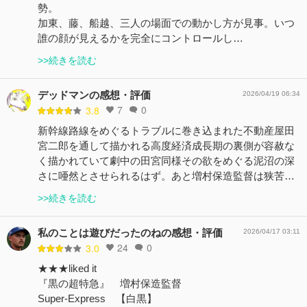
勢。
加東、藤、船越、三人の場面での動かし方が見事。いつ
誰の顔が見えるかを完全にコントロールし…
>>続きを読む
デッドマンの感想・評価
2026/04/19 06:34
7
0
3.8
新幹線路線をめぐるトラブルに巻き込まれた不動産屋田
宮二郎を通して描かれる高度経済成長期の裏側が容赦な
く描かれていて劇中の田宮同様その欲をめぐる泥沼の深
さに唖然とさせられるはず。あと増村保造監督は狭苦…
>>続きを読む
私のことは遊びだったのねの感想・評価
2026/04/17 03:11
24
0
3.0
★★★liked it
『黒の超特急』 増村保造監督
Super-Express 【白黒】