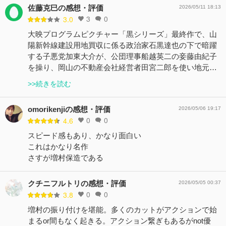
佐藤克巳の感想・評価
2026/05/11 18:13
3
0
3.0
大映プログラムピクチャー「黒シリーズ」最終作で、山
陽新幹線建設用地買収に係る政治家石黒達也の下で暗躍
する子悪党加東大介が、公団理事船越英二の妾藤由紀子
を操り、岡山の不動産会社経営者田宮二郎を使い地元…
>>続きを読む
omorikenjiの感想・評価
2026/05/06 19:17
0
0
4.6
スピード感もあり、かなり面白い
これはかなり名作
さすが増村保造である
クチニフルトリの感想・評価
2026/05/05 00:37
0
0
3.8
増村の振り付けを堪能。多くのカットがアクションで始
まるor間もなく起きる。アクション繋ぎもあるがnot優