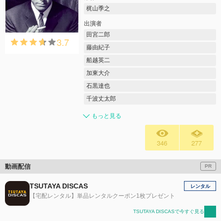
梶山季之
出演者
田宮二郎
3.7
藤由紀子
船越英二
加東大介
石黒達也
千波丈太郎
もっと見る
346
277
動画配信
PR
TSUTAYA DISCAS
レンタル
【宅配レンタル】単品レンタルクーポン1枚プレゼント
TSUTAYA DISCASで今すぐ見る