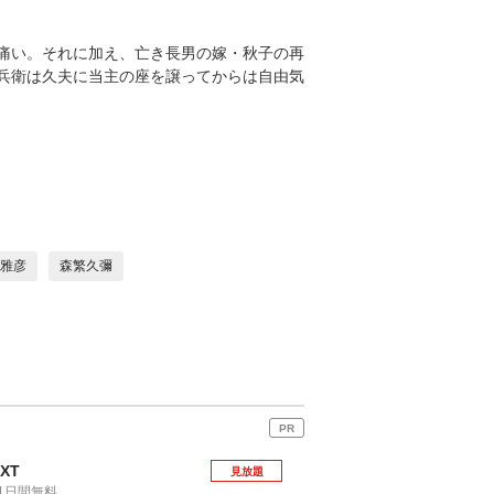
痛い。それに加え、亡き長男の嫁・秋子の再
兵衛は久夫に当主の座を譲ってからは自由気
雅彦
森繁久彌
PR
EXT
見放題
1日間無料