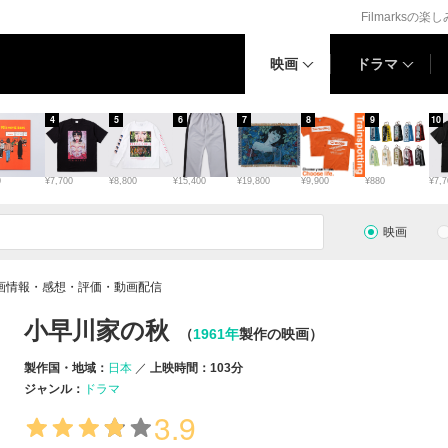
Filmarksの楽
映画
ドラマ
4
5
6
7
8
9
10
0
¥7,700
¥8,800
¥15,400
¥19,800
¥9,900
¥880
¥7,7
映画
画情報・感想・評価・動画配信
小早川家の秋
（
1961年
製作の映画）
製作国・地域：
日本
上映時間：103分
ジャンル：
ドラマ
3.9