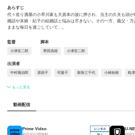
あらすじ
代々造り酒屋の小早川家も大資本の波に押され、当主の久夫も頭が
婚話や末娘・紀子の結婚話と悩みは尽きない。その一方、義父・万
ままな毎日を過ごしていて…。
監督
脚本
小津安二郎
野田高梧
小津安二郎
出演者
中村鴈治郎
原節子
司葉子
新珠三千代
小林桂樹
島津
もっと見る
動画配信
Prime Video
U-N
レンタル
初回30日間無料
初回3
購入