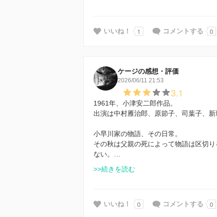
1
0
いいね！
コメントする
ケージの感想・評価
2026/06/11 21:53
3.1
1961年、小津安二郎作品。
出演は中村雁治郎、原節子、司葉子、新
小早川家の物語、その日常。
その秋は父親の死によって物語は区切り
ない。…
>>続きを読む
0
0
いいね！
コメントする