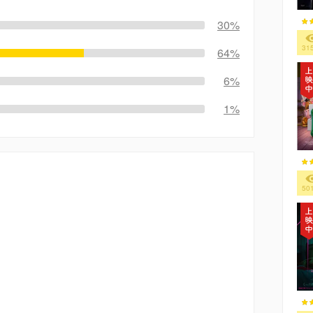
30%
31
64%
6%
1%
50