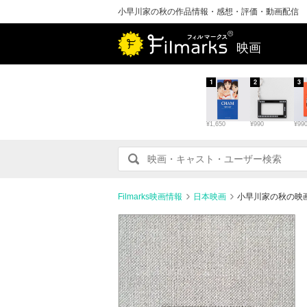
小早川家の秋の作品情報・感想・評価・動画配信
映画
1
2
3
¥1,650
¥990
¥99
Filmarks映画情報
日本映画
小早川家の秋の映