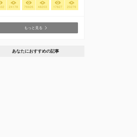
832
24178
76926
48203
17827
20279
もっと見る
あなたにおすすめの記事