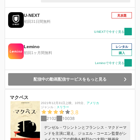
愛するオフィーリアに別れを告げ、復讐を誓う
が…。
U-NEXT
見放題
初回31日間無料
U-NEXTで今すぐ見る
Lemino
レンタル
初回1ヶ月間無料
購入
Leminoで今すぐ見る
配信中の動画配信サービスをもっと見る
マクベス
2021年12月31日上映
、
105分
、
アメリカ
ジャンル：
スリラー
3.8
2102
10038
デンゼル・ワシントンとフランシス・マクドーマ
ンドを主演に迎え、ジョエル・コーエン監督がシ
ェイクスピアの戯曲を鮮烈かつ⼤胆に映画化。殺