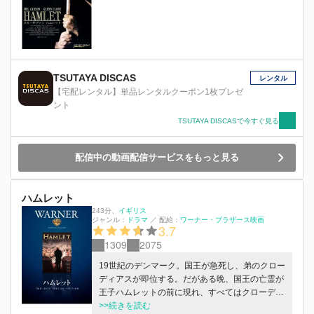
TSUTAYA DISCAS
レンタル
【宅配レンタル】単品レンタルクーポン1枚プレゼ
ント
TSUTAYA DISCASで今すぐ見る
配信中の動画配信サービスをもっと見る
ハムレット
243分
、
イギリス
ジャンル：
ドラマ
／
配給：
ワーナー・ブラザース映画
3.7
1309
2075
19世紀のデンマーク。国王が急死し、弟のクロー
ディアスが即位する。だがある晩、国王の亡霊が
王子ハムレットの前に現れ、すべてはクローディ
アスの陰謀であることを告げる。ハムレットは、
>>続きを読む