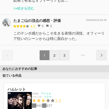
絵画で有名なオフィーリアも出…
>>続きを読む
たまご山の頂点の感想・評価
2026/05/19 00:28
0
0
4.0
このテンポ感だからこそ生きる表情の演技。オフィーリ
ア狂いのシーンからは特に面白かった。
1
2
3
あなたにおすすめの記事
似ている作品
ハムレット
134分
、
アメリカ
ジャンル：
ドラマ
3.3
940
437