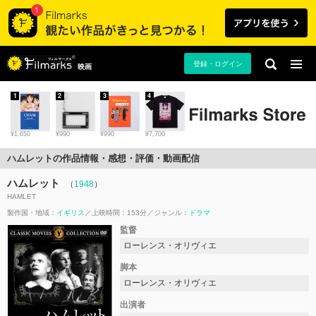
登録・ログイン
映画
1
2
3
4
¥1,650
¥990
¥990
¥7,700
ハムレットの作品情報・感想・評価・動画配信
ハムレット
（
1948
）
HAMLET
製作国・地域：
イギリス
上映時間：153分
ジャンル：
ドラマ
監督
ローレンス・オリヴィエ
脚本
ローレンス・オリヴィエ
出演者