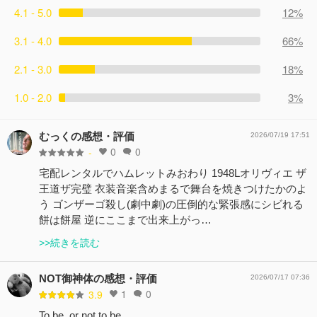
4.1 - 5.0
12%
3.1 - 4.0
66%
2.1 - 3.0
18%
1.0 - 2.0
3%
むっくの感想・評価
2026/07/19 17:51
0
0
-
宅配レンタルでハムレットみおわり 1948Lオリヴィエ ザ
王道ザ完璧 衣装音楽含めまるで舞台を焼きつけたかのよ
う ゴンザーゴ殺し(劇中劇)の圧倒的な緊張感にシビれる
餅は餅屋 逆にここまで出来上がっ…
>>続きを読む
NOT御神体の感想・評価
2026/07/17 07:36
1
0
3.9
To be, or not to be...