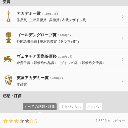
受賞
アカデミー賞
1949年21回
作品賞
主演男優賞
美術賞
衣装デザイン賞
ゴールデングローブ賞
1949年6回
外国語映画賞
主演男優賞（ドラマ部門）
ヴェネチア国際映画祭
1948年9回
金獅子賞（最優秀作品賞）
ヴォルピ杯 （最優秀女優賞）
英国アカデミー賞
1948年2回
作品賞
感想・評価
すべての感想・評価
ネタバレなし
ネタバレ
3.5
1,562件のレビュー