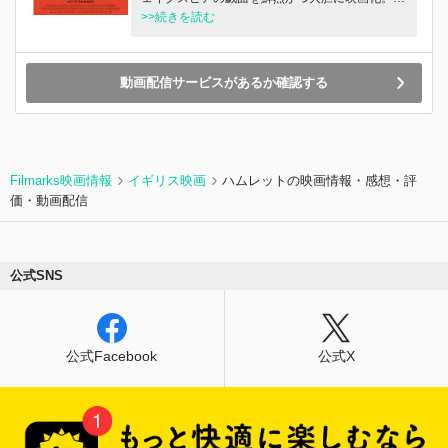
⼈、狂気、野⼼、そして怒りに満ちた計略を描く
>>続きを読む
物語。
動画配信サービスがあるか確認する
Filmarks映画情報
イギリス映画
ハムレットの映画情報・感想・評
価・動画配信
公式SNS
公式Facebook
公式X