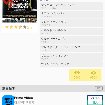
マックス・フーバッヒャー
ヴィリー・ヘロルト
ミラン・ペシェル
フライターク
フレデリック・ラウ
3.7
キピンスキー
ベルント・ヘルシャー
シュッテ
ワルデマー・コブス
ハンセン
アレクサンダー・フェーリング
ユンカー
ザムエル・フィンツィ
ロジャー
ウォルフラム・コック
5546
9563
動画配信
PR
Prime Video
レンタル
初回30日間無料
購入