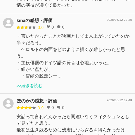
情の演技が凄くて良かった。
kinaの感想・評価
2026/06/12 22:25
0
0
3.0
・言いたかったことが映画として出来上がっていたのか
半々だろう。
ヘロルトの内面をどのように描くか難しかったと思
う。
・主役俳優のドイツ語の発音は心地よかった。
・細かい点だが、
・冒頭の脱走シー…
>>続きを読む
ほのかの感想・評価
2026/06/12 02:48
0
0
3.9
実話って言われんかったら間違いなくフィクションとし
て見てたと思う。
最初は生き残るために残虐にならざるを得んかったけ