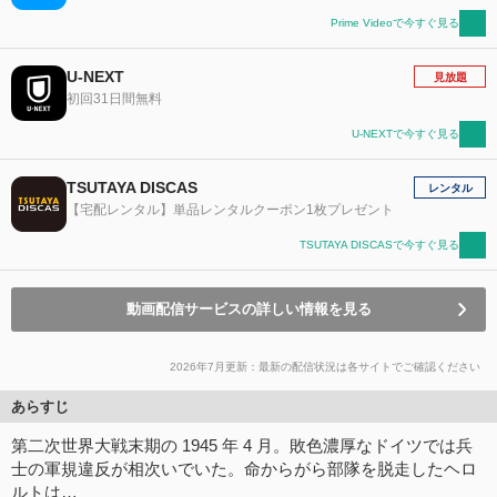
Prime Videoで今すぐ見る
U-NEXT
見放題
初回31日間無料
U-NEXTで今すぐ見る
TSUTAYA DISCAS
レンタル
【宅配レンタル】単品レンタルクーポン1枚プレゼント
TSUTAYA DISCASで今すぐ見る
動画配信サービスの詳しい情報を見る
2026年7月更新：最新の配信状況は各サイトでご確認ください
あらすじ
第⼆次世界⼤戦末期の 1945 年 4 ⽉。敗⾊濃厚なドイツでは兵
⼠の軍規違反が相次いでいた。命からがら部隊を脱⾛したヘロ
ルトは…