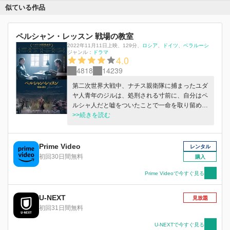
似ている作品
ペルシャン・レッスン 戦場の教室
2022年11月11日上映
、
129分
、
ロシア
ドイツ
ベラルーシ
ジャンル：
ドラマ
4.0
4818
14239
第二次世界大戦中、ナチス親衛隊に捕まったユダ
ヤ人青年のジルは、処刑される寸前に、自分はペ
ルシャ人だと嘘をついたことで一命を取り留め
る。彼は、終戦後にテヘランで料理店を開く夢を
>>続きを読む
もつ収容所のコッホ大尉からペルシャ語を教える
よう命じられ、咄嗟に自ら創造したデタラメの単
語を披露して信用を取りつける。こうして偽の＜
Prime Video
レンタル
ペルシャ語レッスン＞が始まるのだが、ジルは自
初回30日間無料
購入
身がユダヤ人であることを隠し通し、何とか生き
延びることはできるのだろうか──。
Prime Videoで今すぐ見る
U-NEXT
見放題
初回31日間無料
U-NEXTで今すぐ見る