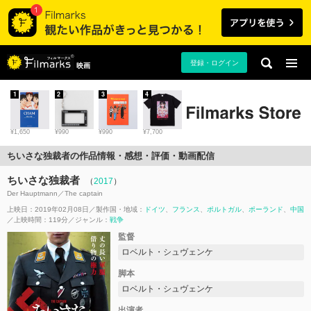
登録・ログイン
映画
1
2
3
4
¥1,650
¥990
¥990
¥7,700
ちいさな独裁者の作品情報・感想・評価・動画配信
ちいさな独裁者
（
2017
）
Der Hauptmann／The captain
上映日：2019年02月08日
製作国・地域：
ドイツ
フランス
ポルトガル
ポーランド
中国
上映時間：119分
ジャンル：
戦争
監督
ロベルト・シュヴェンケ
脚本
ロベルト・シュヴェンケ
出演者