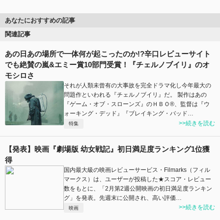
あなたにおすすめの記事
関連記事
あの日あの場所で一体何が起こったのか!?辛口レビューサイト
でも絶賛の嵐&エミー賞10部門受賞！『チェルノブイリ』のオ
モシロさ
それが人類未曾有の大事故を完全ドラマ化し今年最大の
問題作といわれる『チェルノブイリ』だ。 製作はあの
『ゲーム・オブ・スローンズ』のＨＢＯ®、監督は『ウ
ォーキング・デッド』『ブレイキング・バッド…
>>続きを読む
特集
【発表】映画『劇場版 幼女戦記』初日満足度ランキング1位獲
得
国内最大級の映画レビューサービス・Filmarks（フィル
マークス）は、ユーザーが投稿した★スコア・レビュー
数をもとに、「2月第2週公開映画の初日満足度ランキン
グ」を発表。先週末に公開され、高い評価…
>>続きを読む
映画