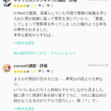
キャッスルグレンギャリの感想・評価
0
0
3.8
U-Nextで鑑賞。昔暮らしていた中国で警察の制服を手に
入れた男が故郷に返って警官を演じていたら、「繁盛」
してしまって警察署を作ってしまったと嘘のような本当
の事件がおきました。
本作も題名からすれば…
>>続きを読む
#U-NEXT
#マックス・フーバッヒャー
zuzusiの感想・評価
2026/07/18 21:58
0
0
3.6
まさかの実話が元ネタとは……事実は小説よりも奇な
り。
いつバレるんだろうと終始ヒヤヒヤしながら見ました。
嘘に基づく残虐行為を繰り返すうちに、それに歯止めが
効かなくなるのがリアルで恐ろしい。堀（？）で…
>>続きを読む