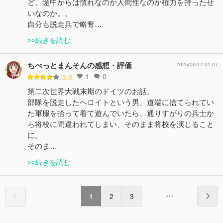
ど、途中からは慣れなのか人間性なのか権力を持ったせ
いなのか。。
自分も脱走兵で略奪…
>>続きを読む
ちべっとまんそんの感想・評価
2026/06/12 01:07
1
0
3.8
第二次世界大戦末期のドイツのお話。
部隊を脱走したヘロイトという男、道端に捨てられてい
た軍服を拾って着て遊んでいたら、通りすがりの兵士か
ら将校に間違われてしまい、そのまま将校を演じること
に。
そのま…
>>続きを読む
1
2
3