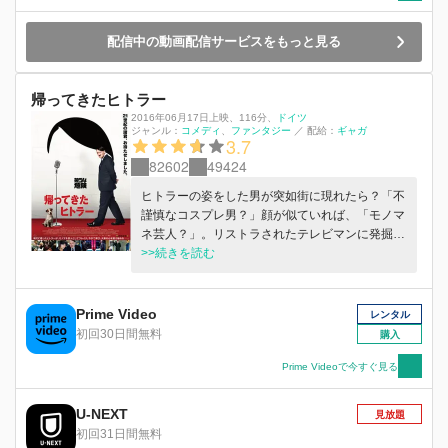
配信中の動画配信サービスをもっと見る
帰ってきたヒトラー
2016年06月17日上映
、
116分
、
ドイツ
ジャンル：
コメディ
ファンタジー
／
配給：
ギャガ
3.7
82602
49424
ヒトラーの姿をした男が突如街に現れたら？「不
謹慎なコスプレ男？」顔が似ていれば、「モノマ
ネ芸人？」。リストラされたテレビマンに発掘さ
れ、復帰の足がかりにテレビ出演させられた男
>>続きを読む
は、長い沈黙の後、とんでもない演説を繰り出
し、視聴者のドギモを抜く。自信に満ちた演説
は、かつてのヒトラーを模した完成度の高い芸と
Prime Video
レンタル
認識され、過激な毒演は、ユーモラスで真理をつ
初回30日間無料
購入
いていると話題になり、大衆の心を掴み始める。
しかし、皆気づいていなかった。彼がタイムスリ
Prime Videoで今すぐ見る
ップしてきた〈ホンモノ〉で、70年前と全く変わ
っていないことを。そして、天才扇動者（ルビ：
U-NEXT
見放題
アジテーター）である彼にとって、現代のネット
初回31日間無料
社会は願ってもない環境であることを―。