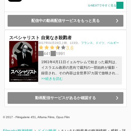
U-NEXTで今すぐ見る
配信中の動画配信サービスをもっと見る
スペシャリスト 自覚なき殺戮者
2017年04月29日上映
、
123分
、
フランス
ドイツ
ベルギー
3.6
441
1991
1961年4月11日イェルサレムで始まった裁判は、
イスラエル政府の意向で裁判の一部始終が撮影・
録音され、その内容は全世界37カ国で放映された
と言われている。イェルサレムに保管された、ア
>>続きを読む
メリカの取材チームが記録したビデオ素材に初め
てアクセスを試みたのが、本作の作り手たちであ
る。ハンナ・アーレントの裁判傍聴記『イェルサ
動画配信サービスがあるか確認する
レムのアイヒマン悪の陳腐さについての報告』に
感銘を受けた、“国境なき医師団”元総裁のロニ
ー・ブローマンと、イスラエル映画界の“反体制
© 2017 - Filmgalerie 451, Alfama Films, Opus Film
派”の1人と言われる映像作家エイアル・シヴァン
は、約350時間に及ぶ映像素材の内容をもとに、
約2時間の映画に再構成。映画は、“専門家（スペ
Filmarks映画情報
ドイツ映画
ちいさな独裁者の映画情報・感想・評