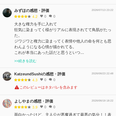
みずほの感想・評価
2026/07/13 23:22
0
0
4.2
大きな権力を手に入れて
狂気に染まってく様がリアルに表現されてて鳥肌がたっ
た。
ジワジワと権力に染まってく表情や他人の命を何とも思
わんようになる心情が描かれてる。
これが本当にあった話だと思うといつ…
>>続きを読む
KatzeundSushiの感想・評価
2026/06/23 22:48
0
0
4.3
このレビューはネタバレを含みます
よしやまの感想・評価
2026/06/19 18:22
0
0
3.9
面白かったけど、主人公が悪魔過ぎて最悪の気分！！表