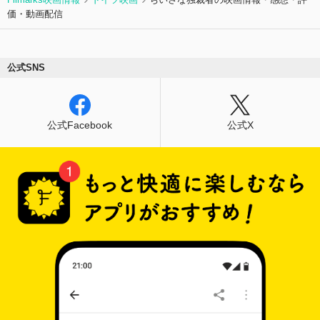
シャリスト）”としてのアイヒマンの技術的能力
価・動画配信
と専門知識を浮かび上がらせる一方で、防弾ガラ
スに囲まれた被告人席で口びるをゆがめ「自分は
上司の命令に従っただけ」とひたすら主張する小
役人の肖像を、無慈悲なまでのリアリズムで映し
公式SNS
出す。ハンナ・アーレントが説いた“悪の凡庸
さ”の実像を鮮烈に暴いた衝撃作。
公式Facebook
公式X