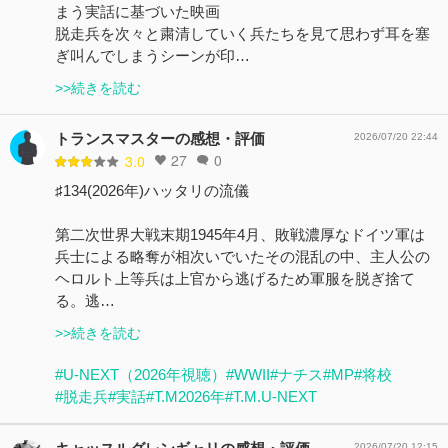
まう実話に基づいた映画
脱走兵を次々と粛清していく兵たちを見て思わず耳を塞
ぎ叫んでしまうシーンが印…
>>続きを読む
トランスマスターの感想・評価
2026/07/20 22:44
27
0
3.0
♯134(2026年)ハッタリの流儀
第二次世界大戦末期1945年4月、敗戦濃厚なドイツ軍は
兵士による略奪が相次いでいたその混乱の中、主人公の
ヘロルト上等兵は上官から逃げるため軍服を脱ぎ捨て
る。逃…
>>続きを読む
#U-NEXT（2026年視聴）
#WWII
#ナチス
#MP
#将校
#脱走兵
#実話
#T.M2026年
#T.M.U-NEXT
2026/07/20 12:15