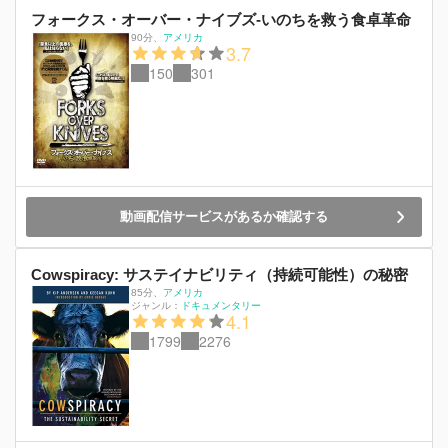
フォークス・オーバー・ナイブズ-いのちを救う食卓革命
90分
、
アメリカ
3.7
150
301
動画配信サービスがあるか確認する
Cowspiracy: サステイナビリティ（持続可能性）の秘密
85分
、
アメリカ
ジャンル：
ドキュメンタリー
4.1
1799
2276