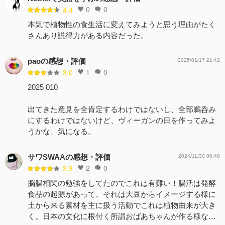
0
0
4.4
本気で植物性の食生活に変えてみようと思う理由がたく
さんあり説得力がある内容だった。
paoの感想・評価
2025/01/17 21:42
1
0
3.0
2025 010
出てきた意見を全肯定するわけではないし、全部鵜呑み
にするわけではないけど、ヴィーガンの日を作ってみよ
うかな、気になる。
サワSWAAの感想・評価
2024/11/30 00:48
2
0
3.8
脳腸相関の勉強をしてたのでこれは有難い！腸活は発酵
食品の起源があって、それは大豆からイメージする様に
土から来る素材を主に扱う活動でこれは植物由来が大き
く。日本の文化に根付く所謂おばあちゃんが作る様な…