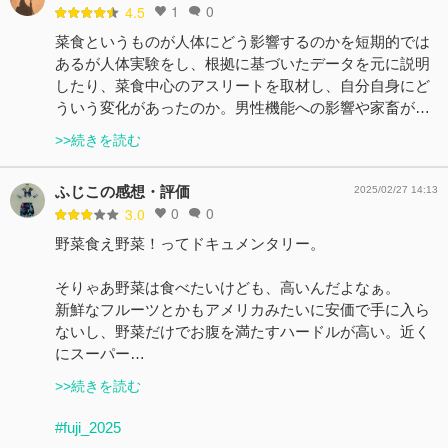
1
0
4.5
菜食というものが人体にどう影響するのかを短期的では
あるが人体実験をし、根拠に基づいたデータを元に説明
したり、菜食中心のアスリートを取材し、自分自身にど
ういう変化があったのか。男性機能への影響や家畜が…
>>続きを読む
ふじこの感想・評価
2025/02/27 14:13
0
0
3.0
野菜食え野菜！ってドキュメンタリー。
そりゃあ野菜は食べたいけども、高いんだよなぁ。
新鮮なフルーツとかもアメリカみたいに安価で手に入ら
ないし、野菜だけでお腹を満たすハードルが高い。近く
にスーパー…
>>続きを読む
#fuji_2025