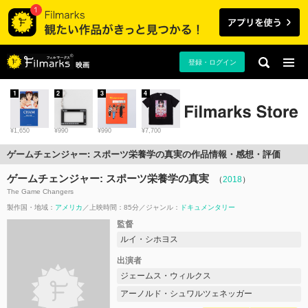
登録・ログイン
映画
1
2
3
4
¥1,650
¥990
¥990
¥7,700
ゲームチェンジャー: スポーツ栄養学の真実の作品情報・感想・評価
ゲームチェンジャー: スポーツ栄養学の真実
（
2018
）
The Game Changers
製作国・地域：
アメリカ
上映時間：85分
ジャンル：
ドキュメンタリー
監督
ルイ・シホヨス
出演者
ジェームス・ウィルクス
アーノルド・シュワルツェネッガー