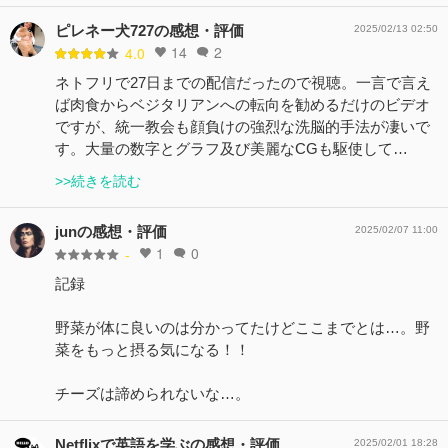
ピレネー犬727の感想・評価
2025/02/13 02:50
14
2
4.0
ネトフリで27日までの配信だったので視聴。一言で言え
ば肉食からベジタリアンへの転向を勧めるだけのビデオ
ですが、統一教会も顔負けの強烈な洗脳的手法が凄いで
す。大量の数字とグラフ及び美麗なCGも駆使して…
>>続きを読む
junの感想・評価
2025/02/07 11:00
1
0
-
記録
野菜が体に良いのは分かってたけどここまでとは…。野
菜をもっと摂る気になる！！
チーズは諦められないな…。
Netflixで英語を学ぶの感想・評価
2025/02/01 18:28