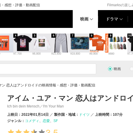
報・感想・評価・動画配信
Filmarksの楽
映画
ドラマ
4
5
6
7
8
9
10
0
¥7,700
¥8,800
¥15,400
¥19,800
¥9,900
¥880
¥7,7
映画
マン 恋人はアンドロイドの映画情報・感想・評価・動画配信
アイム・ユア・マン 恋人はアンドロ
Ich bin dein Mensch／I'm Your Man
上映日：2022年01月14日
製作国・地域：
ドイツ
上映時間：107分
ジャンル：
コメディ
恋愛
SF
3.5