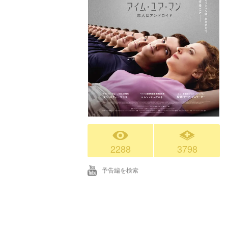
2288
3798
予告編を検索