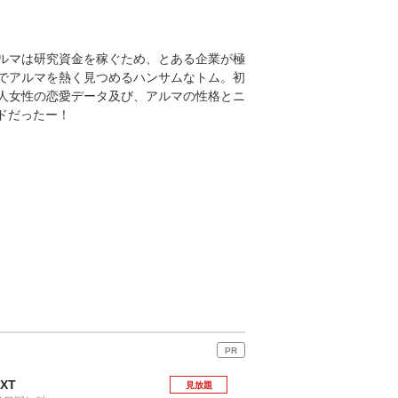
ルマは研究資金を稼ぐため、とある企業が極
でアルマを熱く見つめるハンサムなトム。初
人女性の恋愛データ及び、アルマの性格とニ
ドだったー！
PR
EXT
見放題