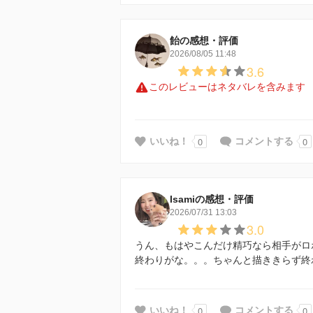
飴の感想・評価
2026/08/05 11:48
3.6
このレビューはネタバレを含みます
0
0
いいね！
コメントする
Isamiの感想・評価
2026/07/31 13:03
3.0
うん、もはやこんだけ精巧なら相手がロボ
終わりがな。。。ちゃんと描ききらず終
0
0
いいね！
コメントする