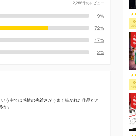
2,288件のレビュー
9%
30
72%
17%
2%
49
のという中では感情の複雑さがうまく描かれた作品だと
るか。