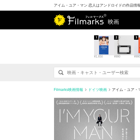
アイム・ユア・マン 恋人はアンドロイドの作品情
映画
1
2
3
¥1,650
¥990
¥99
Filmarks映画情報
ドイツ映画
アイム・ユア・