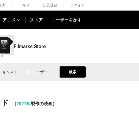
しみ方
ヘルプ
会員登録
ログイン
アニメ
ストア
ユーザーを探す
00
キャスト
ユーザー
検索
イド
（
2021年
製作の映画）