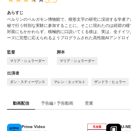
あらすじ
ベルリンのペルガモン博物館で、楔形文字の研究に没頭する学者ア
秘で行う特別な実験に参加することに。そこに現れたのは紺碧の瞳
対面にもかかわらず、積極的に口説いてくる彼は、実は、全ドイツ
ーズに完璧に応えられるようプログラムされた高性能AIアンドロイ
監督
脚本
マリア・シュラーダー
マリア・シュラーダー
出演者
ダン・スティーヴンス
マレン・エッゲルト
ザンドラ・ヒュラー
動画配信
予告編 / 予告動画
受賞
Prime Video
U-N
見放題