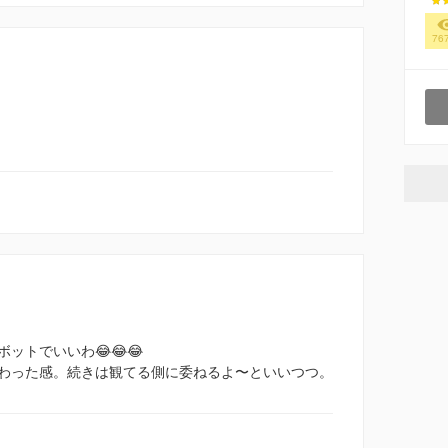
76
ットでいいわ😂😂😂
わった感。続きは観てる側に委ねるよ〜といいつつ。