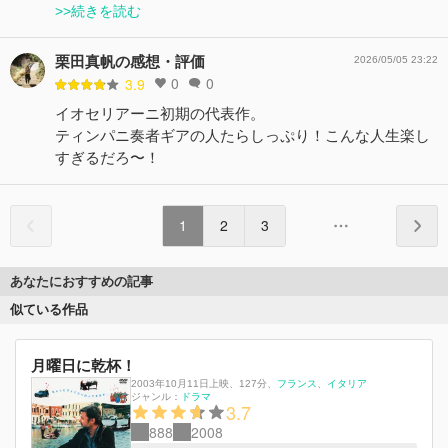
>>続きを読む
栗田真帆の感想・評価
2026/05/05 23:22
0
0
3.9
イオセリアーニ初期の代表作。
ティンパニ奏者ギアの人たらしっぷり！こんな人生楽し
すぎるだろ〜！
1
2
3
あなたにおすすめの記事
似ている作品
月曜日に乾杯！
2003年10月11日上映
、
127分
、
フランス
イタリア
ジャンル：
ドラマ
3.7
888
2008