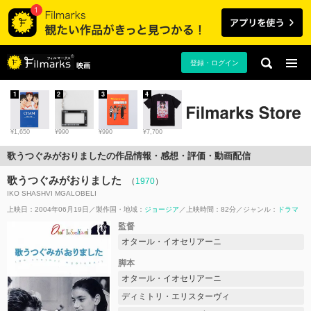
登録・ログイン
映画
1
2
3
4
¥1,650
¥990
¥990
¥7,700
歌うつぐみがおりましたの作品情報・感想・評価・動画配信
歌うつぐみがおりました
（
1970
）
IKO SHASHVI MGALOBELI
上映日：2004年06月19日
製作国・地域：
ジョージア
上映時間：82分
ジャンル：
ドラマ
監督
オタール・イオセリアーニ
脚本
オタール・イオセリアーニ
ディミトリ・エリスターヴィ