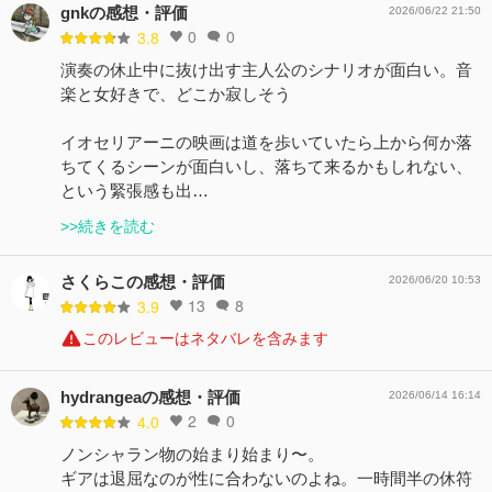
gnkの感想・評価
2026/06/22 21:50
0
0
3.8
演奏の休止中に抜け出す主人公のシナリオが面白い。音
楽と女好きで、どこか寂しそう
イオセリアーニの映画は道を歩いていたら上から何か落
ちてくるシーンが面白いし、落ちて来るかもしれない、
という緊張感も出…
>>続きを読む
さくらこの感想・評価
2026/06/20 10:53
13
8
3.9
このレビューはネタバレを含みます
hydrangeaの感想・評価
2026/06/14 16:14
2
0
4.0
ノンシャラン物の始まり始まり〜。
ギアは退屈なのが性に合わないのよね。一時間半の休符