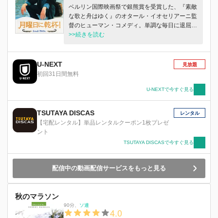
ベルリン国際映画祭で銀熊賞を受賞した、『素敵
な歌と舟はゆく』のオタール・イオセリアーニ監
督のヒューマン・コメディ。単調な毎日に退屈し
た中年男が、ある日思い立ってヴェニスヘ旅に出
>>続きを読む
る
U-NEXT
見放題
初回31日間無料
U-NEXTで今すぐ見る
TSUTAYA DISCAS
レンタル
【宅配レンタル】単品レンタルクーポン1枚プレゼ
ント
TSUTAYA DISCASで今すぐ見る
配信中の動画配信サービスをもっと見る
秋のマラソン
90分
、
ソ連
4.0