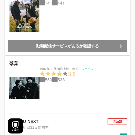
141
441
動画配信サービスがあるか確認する
落葉
1982年08月28日上映
、
96分
、
ジョージア
3.8
550
533
U-NEXT
見放題
初回31日間無料