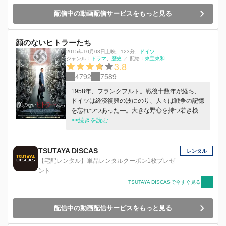
配信中の動画配信サービスをもっと見る
顔のないヒトラーたち
2015年10月03日上映
、
123分
、
ドイツ
ジャンル：
ドラマ
歴史
／
配給：
東宝東和
3.8
4792
7589
1958年、フランクフルト。戦後十数年が経ち、
ドイツは経済復興の波にのり、人々は戦争の記憶
を忘れつつあった―。大きな野心を持つ若き検事
ヨハン・ラドマン（アレクサンダー・フェーリン
>>続きを読む
グ）だが、担当する裁判は交通違反ばかり。ある
日の裁判で、交通違反で出廷した女性・マレー
ネ・ウォンドラック（フリーデリーケ・ベヒト）
TSUTAYA DISCAS
レンタル
に魅かれ、彼女の罰金額の一部を立て替える。
【宅配レンタル】単品レンタルクーポン1枚プレゼ
検察庁のロビーに現れたジャーナリストのトーマ
ント
ス・グニルカ（アンドレ•シマンスキ）は、友人
TSUTAYA DISCASで今すぐ見る
である元アウシュヴィッツ収容者のシモン（ヨハ
ネス・キルシュ）から、元親衛隊（SS）のアロ
イス•シュルツが違法に教師をしていることを聞
配信中の動画配信サービスをもっと見る
き、その苦情を申し立てる。しかし、検察官の中
で、彼の話に耳を傾ける者はいなかったが、ただ