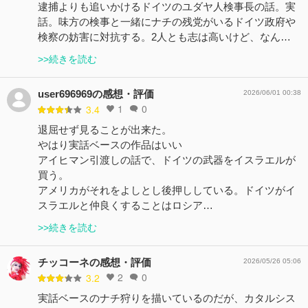
逮捕よりも追いかけるドイツのユダヤ人検事長の話。実
話。味方の検事と一緒にナチの残党がいるドイツ政府や
検察の妨害に対抗する。2人とも志は高いけど、なん…
>>続きを読む
user696969の感想・評価
2026/06/01 00:38
1
0
3.4
退屈せず見ることが出来た。
やはり実話ベースの作品はいい
アイヒマン引渡しの話で、ドイツの武器をイスラエルが
買う。
アメリカがそれをよしとし後押ししている。ドイツがイ
スラエルと仲良くすることはロシア…
>>続きを読む
チッコーネの感想・評価
2026/05/26 05:06
2
0
3.2
実話ベースのナチ狩りを描いているのだが、カタルシス