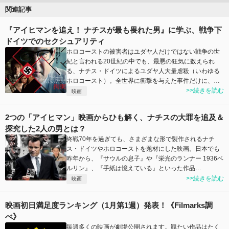
関連記事
『アイヒマンを追え！ ナチスが最も畏れた男』に学ぶ、戦争下
ドイツでのセクシュアリティ
ホロコーストの被害者はユダヤ人だけではない戦争の世
紀と言われる20世紀の中でも、最悪の狂気に数えられ
る、ナチス・ドイツによるユダヤ人大量虐殺（いわゆる
ホロコースト）。全世界に衝撃を与えた事件だけに、…
>>続きを読む
映画
2つの「アイヒマン」映画からひも解く、ナチスの大罪を追及＆
探究した2人の男とは？
終戦70年を過ぎても、さまざまな形で製作されるナチ
ス・ドイツやホロコーストを題材にした映画。日本でも
昨年から、『サウルの息子』や『栄光のランナー 1936ベ
ルリン』、『手紙は憶えている』といった作品…
>>続きを読む
映画
映画初日満足度ランキング（1月第1週）発表！《Filmarks調
べ》
毎週多くの映画が劇場公開されます。観たい作品はたく