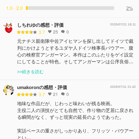
1.0 - 2.0
2%
しちれゆの感想・評価
2026/07/21 16:11
25
0
3.7
元ナチス親衛隊中佐アイヒマンを探し出してドイツで裁
判にかけようとするユダヤ人ドイツ検事長バウアー、腹
心の検察官アンガーマン。本作はこのふたりをゲイ設定
にしてることが特色。そしてアンガーマンは公序良俗…
>>続きを読む
umakoronの感想・評価
2026/07/11 21:42
21
0
3.7
地味な作品だが、じわっと味わいが残る映画。
主役二人の演技がとても自然で、作り物の芝居に戻され
る瞬間がなく、ずっと現実の延長のようであった。
実話ベースの重さがしっかりあり、フリッツ・バウアー
とい…