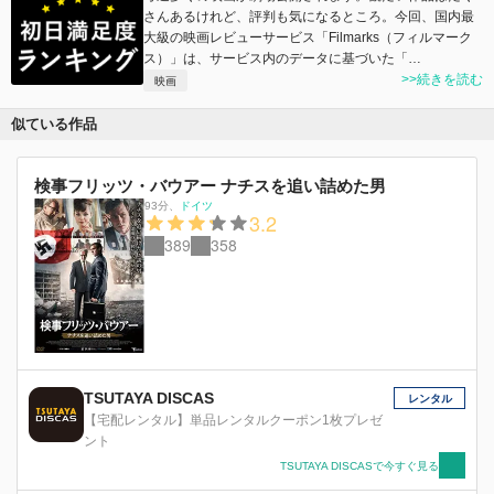
さんあるけれど、評判も気になるところ。今回、国内最
大級の映画レビューサービス「Filmarks（フィルマーク
ス）」は、サービス内のデータに基づいた「…
>>続きを読む
映画
似ている作品
検事フリッツ・バウアー ナチスを追い詰めた男
93分
、
ドイツ
3.2
389
358
TSUTAYA DISCAS
レンタル
【宅配レンタル】単品レンタルクーポン1枚プレゼ
ント
TSUTAYA DISCASで今すぐ見る