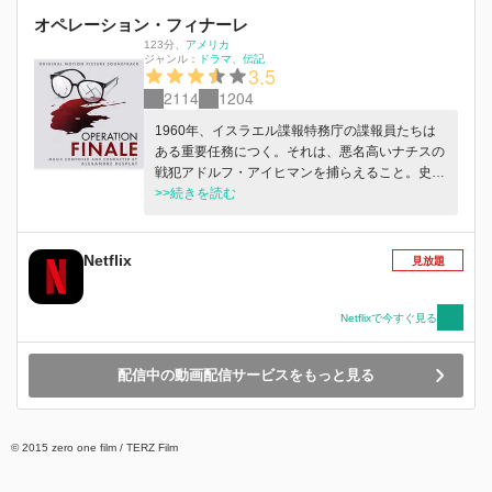
１人興味を示したヨハンは、調査を始める。
オペレーション・フィナーレ
123分
、
アメリカ
ジャンル：
ドラマ
伝記
3.5
2114
1204
1960年、イスラエル諜報特務庁の諜報員たちは
ある重要任務につく。それは、悪名高いナチスの
戦犯アドルフ・アイヒマンを捕らえること。史実
に基づくドラマ。
>>続きを読む
Netflix
見放題
Netflixで今すぐ見る
配信中の動画配信サービスをもっと見る
© 2015 zero one film / TERZ Film