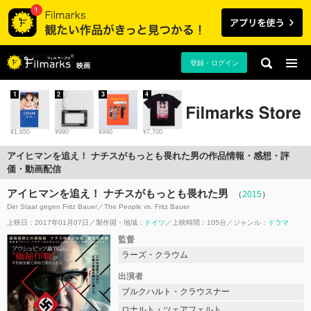
登録・ログイン
映画
1
2
3
4
¥1,650
¥990
¥990
¥7,700
アイヒマンを追え！ ナチスがもっとも畏れた男の作品情報・感想・評
価・動画配信
アイヒマンを追え！ ナチスがもっとも畏れた男
（
2015
）
Der Staat gegen Fritz Bauer／The People vs. Fritz Bauer
上映日：2017年01月07日
製作国・地域：
ドイツ
上映時間：105分
ジャンル：
ドラマ
監督
ラーズ・クラウム
出演者
ブルクハルト・クラウスナー
ロナルト・ツェアフェルト