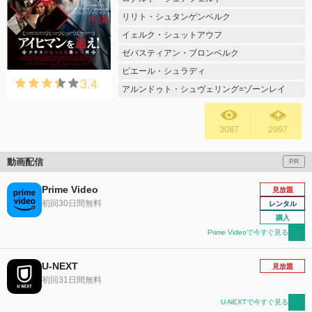
リリト・シュタンゲンベルク
イェルク・シュットアウフ
ゼバスティアン・ブロンベルク
ピエール・シュラディ
3.4
アルンドゥト・シュヴェリング=ゾーンレイ
3087
2997
動画配信
PR
Prime Video
見放題
初回30日間無料
レンタル
購入
Prime Videoで今すぐ見る
U-NEXT
見放題
初回31日間無料
U-NEXTで今すぐ見る