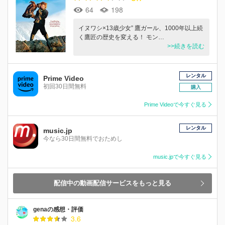
64
198
イヌワシ×13歳少女” 鷹ガール、1000年以上続
く鷹匠の歴史を変える！ モン…
>>続きを読む
レンタル
Prime Video
初回30日間無料
購入
Prime Videoで今すぐ見る
レンタル
music.jp
今なら30日間無料でおためし
music.jpで今すぐ見る
配信中の動画配信サービスをもっと見る
genaの感想・評価
3.6