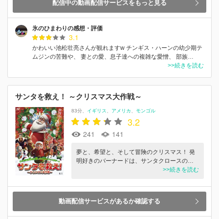
配信中の動画配信サービスをもっと見る
氷のひまわりの感想・評価
3.1
かわいい池松壮亮さんが観れますw チンギス・ハーンの幼少期テ
ムジンの苦難や、 妻との愛、息子達への複雑な愛憎、 部族…
>>続きを読む
サンタを救え！ ～クリスマス大作戦～
83分
イギリス
アメリカ
モンゴル
3.2
241
141
夢と、希望と、そして冒険のクリスマス！ 発
明好きのバーナードは、サンタクロースの…
>>続きを読む
動画配信サービスがあるか確認する