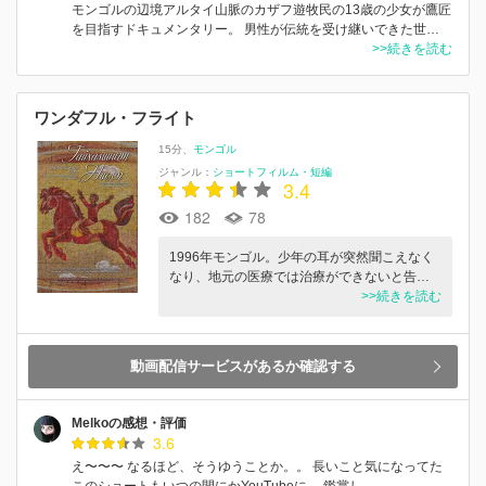
モンゴルの辺境アルタイ山脈のカザフ遊牧民の13歳の少女が鷹匠
を目指すドキュメンタリー。 男性が伝統を受け継いできた世…
>>続きを読む
ワンダフル・フライト
15分
モンゴル
ジャンル：
ショートフィルム・短編
3.4
182
78
1996年モンゴル。少年の耳が突然聞こえなく
なり、地元の医療では治療ができないと告…
>>続きを読む
動画配信サービスがあるか確認する
Melkoの感想・評価
3.6
え〜〜〜 なるほど、そうゆうことか。。 長いこと気になってた
このショートもいつの間にかYouTubeに。 鑑賞し…