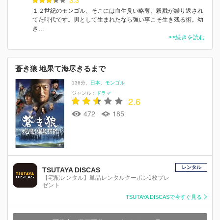
１２世紀のモンゴル、そこには血生臭い略奪、殺戮が繰り返され
てた時代です。男として生まれたなら強い事こそ生き残る術。幼
き…
>>続きを読む
蒼き狼 地果て海尽きるまで
136分
日本
モンゴル
ジャンル：
ドラマ
2.6
472
185
レンタル
TSUTAYA DISCAS
【宅配レンタル】単品レンタルクーポン1枚プレ
ゼント
TSUTAYA DISCASで今すぐ見る