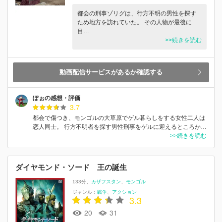
都会の刑事ゾリグは、行方不明の男性を探す
ため地方を訪れていた。 その人物が最後に
目…
>>続きを読む
動画配信サービスがあるか確認する
ぽぉの感想・評価
3.7
都会で傷つき、モンゴルの大草原でゲル暮らしをする女性二人は
恋人同士。 行方不明者を探す男性刑事をゲルに迎えるところか…
>>続きを読む
ダイヤモンド・ソード 王の誕生
133分
カザフスタン
モンゴル
ジャンル：
戦争
アクション
3.3
20
31