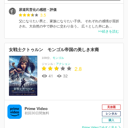
尿道民営化の感想・評価
3.5
父になりたい男と、家族になりたい子供。 それぞれの感情が屈折
され、大自然の中で静かに交わり合う。 広々とした外にあ…
>>続きを読む
女戦士クトゥルン モンゴル帝国の美しき末裔
109分
モンゴル
ジャンル：
アクション
2.8
41
32
見放題
Prime Video
初回30日間無料
レンタル
購入
Prime Videoで今すぐ見る