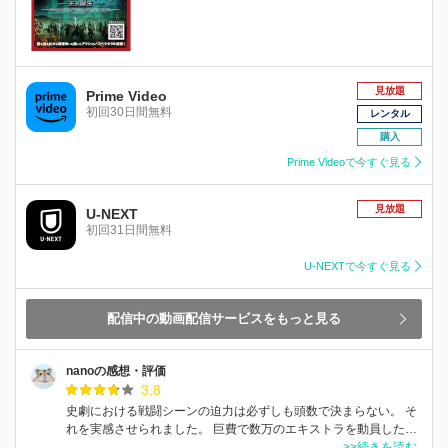
見放題
Prime Video
初回30日間無料
レンタル
購入
Prime Videoで今すぐ見る
見放題
U-NEXT
初回31日間無料
U-NEXTで今すぐ見る
配信中の動画配信サービスをもっと見る
nanoの感想・評価
3.8
史劇における戦闘シーンの迫力は必ずしも頭数で決まらない。 そ
れを実感させられました。 巨費で数万のエキストラを動員した…
>>続きを読む