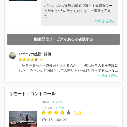
バヤンホンゴル県の草原で暮らす夫婦ダワー
とザヤと4人の子どもたちは、出産期を迎え
た…
>>続きを読む
動画配信サービスがあるか確認する
Tommyの感想・評価
4.0
「家畜を失ったら遊牧民と言えるのか」 「俺は家畜の命を無駄に
した」 みたいな遊牧民としての誇りをやっぱり持ってるんだな…
>>続きを読む
リモート・コントロール
104分
モンゴル
ジャンル：
ドラマ
3.8
15
22