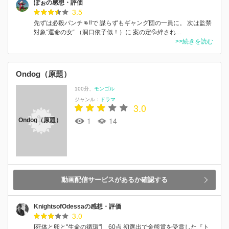
ぽぉの感想・評価
3.5
先ずは必殺パンチ👊‼️で 謀らずもギャング団の一員に。 次は監禁
対象“運命の女“ （洞口依子似！）に 案の定💦絆され…
>>続きを読む
Ondog（原題）
100分
モンゴル
ジャンル：
ドラマ
3.0
1
14
Ondog（原題）
動画配信サービスがあるか確認する
KnightsofOdessaの感想・評価
3.0
[死体と卵と"生命の循環"] 60点 初選出で金熊賞を受賞した『ト