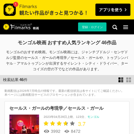
登録・ログイン
映画
モンゴル映画 おすすめ人気ランキング 46作品
モンゴルのおすすめ映画。モンゴル映画には、ジャンチブドルジ・センゲド
ルジ監督のセールス・ガールの考現学／セールス・ガールや、トゥブシンバ
ヤル・アマルトゥブシンが出演するサイレント・シティ・ドライバー、ター
コイズの空の下でなどの作品があります。
検索結果
46
件
動画配信は2026年7月時点の情報です。最新の配信状況は各サイトにてご確認ください。
本ページには動画配信サービスのプロモーションが含まれています。
セールス・ガールの考現学／セールス・ガール
2023年04月28日上映
123分
モンゴル
3.7
3992
8472