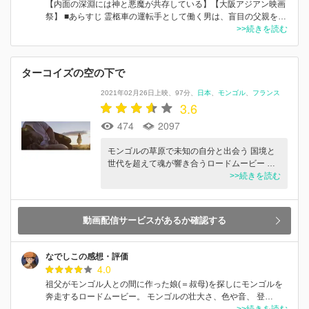
【内面の深淵には神と悪魔が共存している】【大阪アジアン映画
祭】 ■あらすじ 霊柩車の運転手として働く男は、盲目の父親を…
>>続きを読む
ターコイズの空の下で
2021年02月26日上映
97分
日本
モンゴル
フランス
3.6
474
2097
モンゴルの草原で未知の自分と出会う 国境と
世代を超えて魂が響き合うロードムービー …
>>続きを読む
動画配信サービスがあるか確認する
なでしこの感想・評価
4.0
祖父がモンゴル人との間に作った娘(＝叔母)を探しにモンゴルを
奔走するロードムービー。 モンゴルの壮大さ、色や音、 登…
>>続きを読む