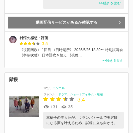
>>続きを読む
動画配信サービスがあるか確認する
村悟の感想・評価
3.5
《視聴回数》 1回目 《日時場所》 2025/6/26 18:30〜 特別試写会
《字幕吹替》 日本語吹き替え 《視聴…
>>続きを読む
階段
12分
モンゴル
ジャンル：
ドラマ
ショートフィルム・短編
3.4
131
35
車椅子の主人公が、ウランバトールで美容師
になる夢を叶えるため、試練に立ち向かう。