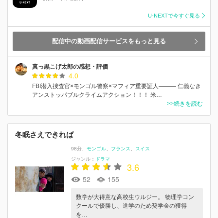
U-NEXTで今すぐ見る
配信中の動画配信サービスをもっと見る
真っ黒こげ太郎の感想・評価
4.0
FBI潜入捜査官×モンゴル警察×マフィア重要証人――― 仁義なき
アンストッパブルクライムアクション！！！ 米…
>>続きを読む
冬眠さえできれば
98分
モンゴル
フランス
スイス
ジャンル：
ドラマ
3.6
52
155
数学が大得意な高校生ウルジー。 物理学コン
クールで優勝し、進学のため奨学金の獲得
を…