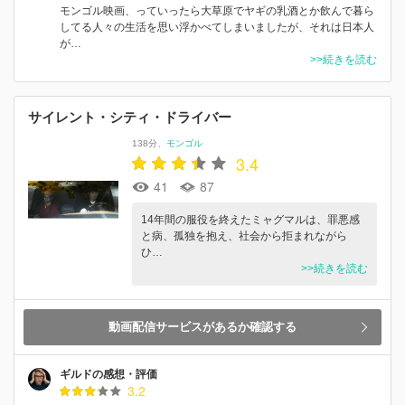
モンゴル映画、っていったら大草原でヤギの乳酒とか飲んで暮ら
してる人々の生活を思い浮かべてしまいましたが、それは日本人
が…
>>続きを読む
サイレント・シティ・ドライバー
138分
モンゴル
3.4
41
87
14年間の服役を終えたミャグマルは、罪悪感
と病、孤独を抱え、社会から拒まれながら
ひ…
>>続きを読む
動画配信サービスがあるか確認する
ギルドの感想・評価
3.2