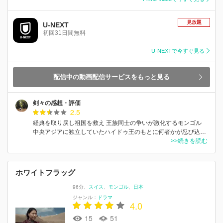
見放題
U-NEXT
初回31日間無料
U-NEXTで今すぐ見る
配信中の動画配信サービスをもっと見る
剣々の感想・評価
2.5
経典を取り戻し祖国を救え 王族同士の争いが激化するモンゴル
中央アジアに独立していたハイドゥ王のもとに何者かが忍び込…
>>続きを読む
ホワイトフラッグ
96分
スイス
モンゴル
日本
ジャンル：
ドラマ
4.0
15
51