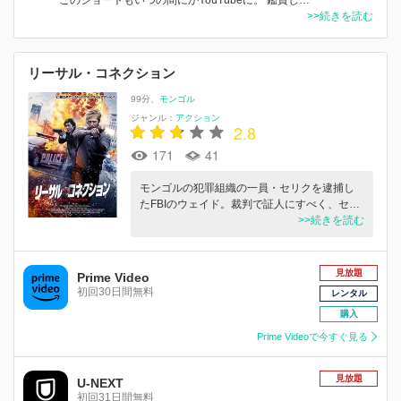
>>続きを読む
リーサル・コネクション
99分
モンゴル
ジャンル：
アクション
2.8
171
41
モンゴルの犯罪組織の一員・セリクを逮捕し
たFBIのウェイド。裁判で証人にすべく、セ…
>>続きを読む
見放題
Prime Video
初回30日間無料
レンタル
購入
Prime Videoで今すぐ見る
見放題
U-NEXT
初回31日間無料