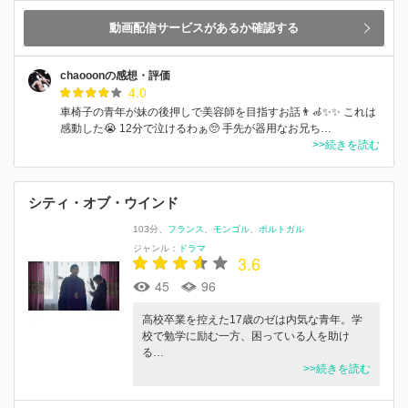
動画配信サービスがあるか確認する
chaooonの感想・評価
4.0
車椅子の青年が妹の後押しで美容師を目指すお話👨‍🦽✨✨ これは
感動した😭 12分で泣けるわぁ🥺 手先が器用なお兄ち…
>>続きを読む
シティ・オブ・ウインド
103分
フランス
モンゴル
ポルトガル
ジャンル：
ドラマ
3.6
45
96
高校卒業を控えた17歳のゼは内気な青年。学
校で勉学に励む一方、困っている人を助け
る…
>>続きを読む