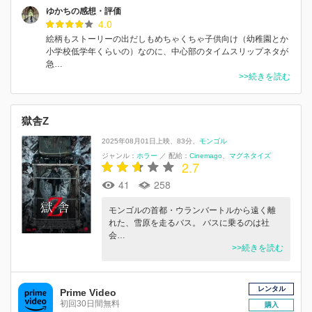
ゆかちの感想・評価
4.0
絵柄もストーリーの出だしもめちゃくちゃ子供向け（幼稚園とか
小学校低学年くらいの）なのに、中心部のタイムスリップネタが
急…
>>続きを読む
獄舎Z
2025年08月01日上映
83分
モンゴル
ジャンル：
ホラー
／
配給：
Cinemago
マグネタイズ
2.7
41
258
モンゴルの首都・ウランバートルから遠く離
れた、雪原を走るバス。 バスに乗るのは社
会…
>>続きを読む
レンタル
Prime Video
初回30日間無料
購入