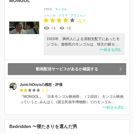
MONGOL
155分
モンゴル
ジャンル：
ドラマ
アクション
4.1
14
18
1910年、満州人による清朝支配下にあったモ
ンゴル。遊牧民のモンゴルは、領主の娘セ…
>>続きを読む
動画配信サービスがあるか確認する
JunichiOoyaの感想・評価
2.0
『MONGOL』 「日本モンゴル映画祭」（２回目） モンゴル映画
っていうと､みんぱく（国立民俗学博物館）でのモンゴル…
>>続きを読む
Bedridden 〜寝たきりを選んだ男