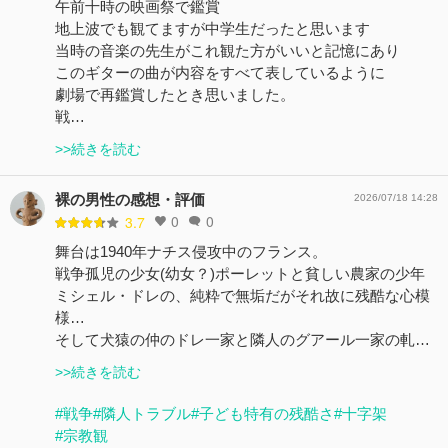
午前十時の映画祭で鑑賞
地上波でも観てますが中学生だったと思います
当時の音楽の先生がこれ観た方がいいと記憶にあり
このギターの曲が内容をすべて表しているように
劇場で再鑑賞したとき思いました。
戦…
>>続きを読む
裸の男性の感想・評価
2026/07/18 14:28
0
0
3.7
舞台は1940年ナチス侵攻中のフランス。
戦争孤児の少女(幼女？)ポーレットと貧しい農家の少年
ミシェル・ドレの、純粋で無垢だがそれ故に残酷な心模
様…
そして犬猿の仲のドレ一家と隣人のグアール一家の軋…
>>続きを読む
#戦争
#隣人トラブル
#子ども特有の残酷さ
#十字架
#宗教観