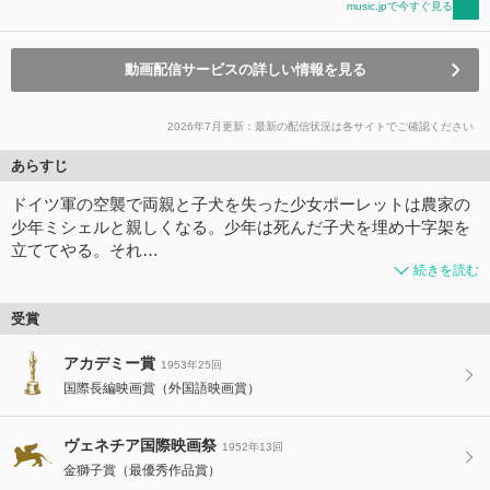
music.jpで今すぐ見る
動画配信サービスの詳しい情報を見る
2026年7月更新：最新の配信状況は各サイトでご確認ください
あらすじ
ドイツ軍の空襲で両親と子犬を失った少女ポーレットは農家の
少年ミシェルと親しくなる。少年は死んだ子犬を埋め十字架を
立ててやる。それ…
続きを読む
受賞
アカデミー賞
1953年25回
国際長編映画賞（外国語映画賞）
ヴェネチア国際映画祭
1952年13回
金獅子賞（最優秀作品賞）