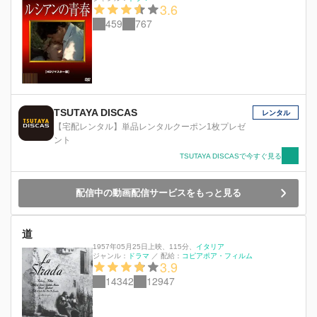
3.6
459
767
TSUTAYA DISCAS
レンタル
【宅配レンタル】単品レンタルクーポン1枚プレゼ
ント
TSUTAYA DISCASで今すぐ見る
配信中の動画配信サービスをもっと見る
道
1957年05月25日上映
、
115分
、
イタリア
ジャンル：
ドラマ
／
配給：
コピアポア・フィルム
3.9
14342
12947