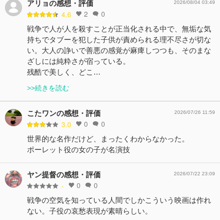
アリョの感想・評価
2026/08/04 03:49
2
0
4.6
戦争で人が人を殺すことが正当化される中で、無垢な気
持ちでタブーを犯した子供が責められる理不尽さが切な
い。大人の諍いで善悪の感覚が麻痺しつつも、そのまな
ざしには純粋さが宿っている。
残酷で美しく、どこ…
>>続きを読む
こたワンの感想・評価
2026/07/26 11:59
0
0
3.0
世界的な名作だけど、まったくわからなかった。
ポーレット役の女の子が名演技
ヤン提督の感想・評価
2026/07/22 23:09
0
0
-
戦争の空気を知っている人間でしかこういう映画は作れ
ない。子役の哀愁表現が素晴らしい。