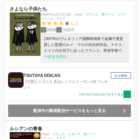
さよなら子供たち
1988年12月17日上映
、
103分
、
フランス
西ドイツ
ドイツ
ジャンル：
ドラマ
4.0
2888
10265
1987年のヴェネツィア国際映画祭で金獅子賞受
賞した監督のルイ・マルの自伝的作品。ナチス・
ドイツの占領下にあったフランス。寄宿学校でジ
ュリアンはボネという転校生に出会うが……。少
>>続きを読む
年の友情と別離を描く感動作。
TSUTAYA DISCAS
レンタル
【宅配レンタル】単品レンタルクーポン1枚プレゼ
ント
TSUTAYA DISCASで今すぐ見る
配信中の動画配信サービスをもっと見る
ルシアンの青春
140分
、
フランス
イタリア
西ドイツ
ジャンル：
ドラマ