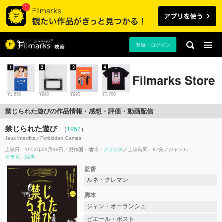
登録・ログイン
映画
1
2
3
4
¥1,650
¥990
¥990
¥7,700
禁じられた遊びの作品情報・感想・評価・動画配信
禁じられた遊び
（
1952
）
Jeux interdits／Forbidden Games
上映日：1953年09月06日
製作国・地域：
フランス
上映時間：87分
ジャンル：
ドラマ
戦争
監督
ルネ・クレマン
脚本
ジャン・オーランシュ
ピエール・ボスト