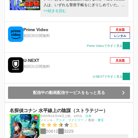
人は、いずれも警察手帳をにぎりしめていた。こ
の殺人事件に偶然遭遇したコナン。小五郎と共に
>>続きを読む
事件について聞き出そうとするが、白鳥刑事が放
った一言は“Need not to know” (知る必要のないこ
と) これは、警察内部で使われる用語で、事件
Prime Video
見放題
が警察内部にかかわることを意味する。警視庁か
初回30日間無料
レンタル
らの情報がない中、遂には蘭の命までもが狙われ
る！ショックのあまり、記憶を失った蘭をコナン
Prime Videoで今すぐ見る
は守りきれるのか・・・。
U-NEXT
見放題
初回31日間無料
U-NEXTで今すぐ見る
配信中の動画配信サービスをもっと見る
名探偵コナン 水平線上の陰謀（ストラテジー）
2005年04月09日上映
、
105分
、
日本
ジャンル：
アニメ
ファミリー
／
配給：
東宝
3.5
50612
3229