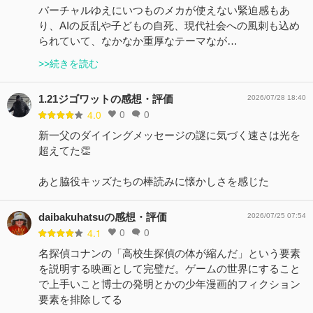
バーチャルゆえにいつものメカが使えない緊迫感もあ
り、AIの反乱や子どもの自死、現代社会への風刺も込め
られていて、なかなか重厚なテーマなが…
>>続きを読む
1.21ジゴワットの感想・評価
2026/07/28 18:40
0
0
4.0
新一父のダイイングメッセージの謎に気づく速さは光を
超えてた👏
あと脇役キッズたちの棒読みに懐かしさを感じた
daibakuhatsuの感想・評価
2026/07/25 07:54
0
0
4.1
名探偵コナンの「高校生探偵の体が縮んだ」という要素
を説明する映画として完璧だ。ゲームの世界にすること
で上手いこと博士の発明とかの少年漫画的フィクション
要素を排除してる