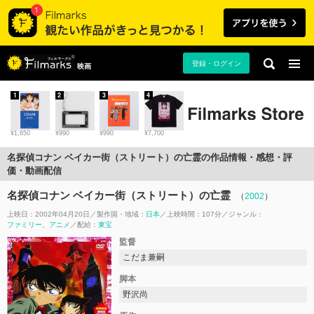
登録・ログイン
映画
1
2
3
4
¥1,650
¥990
¥990
¥7,700
名探偵コナン ベイカー街（ストリート）の亡霊の作品情報・感想・評
価・動画配信
名探偵コナン ベイカー街（ストリート）の亡霊
（
2002
）
上映日：2002年04月20日
製作国・地域：
日本
上映時間：107分
ジャンル：
ファミリー
アニメ
配給：
東宝
監督
こだま兼嗣
脚本
野沢尚