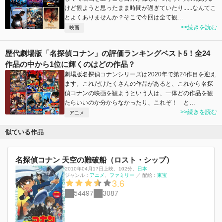
けど観ようと思ったまま時間が過ぎていたり......なんてこ
とよくありませんか？そこで今回は全て観…
>>続きを読む
映画
歴代劇場版「名探偵コナン」の評価ランキングベスト5！全24
作品の中から1位に輝くのはどの作品？
劇場版名探偵コナンシリーズは2020年で第24作目を迎え
ます。これだけたくさんの作品があると、これから名探
偵コナンの映画を観ようという人は、一体どの作品を観
たらいいのか分からなかったり、これぞ！ と…
>>続きを読む
アニメ
似ている作品
名探偵コナン 天空の難破船（ロスト・シップ）
2010年04月17日上映
、
102分
、
日本
ジャンル：
アニメ
ファミリー
／
配給：
東宝
3.6
54497
3087