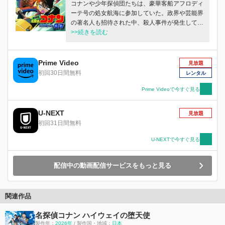
コナンや少年探偵団たちは、豪華客船アフロディ
ーテ号の処女航海に参加していた。政界や芸能界
の著名人も招待された中、殺人事件が発生してし
まう。その裏には15年前に沈没した貨物船の事故
>>続きを読む
との関連が…。コナンたちは恐ろしい陰謀に巻き
込まれていく。
Prime Video
見放題
初回30日間無料
レンタル
Prime Videoで今すぐ見る
U-NEXT
見放題
初回31日間無料
U-NEXTで今すぐ見る
配信中の動画配信サービスをもっと見る
関連作品
名探偵コナン ハイウェイの堕天使
製作年：
2026年
/ 製作国・地域：
日本