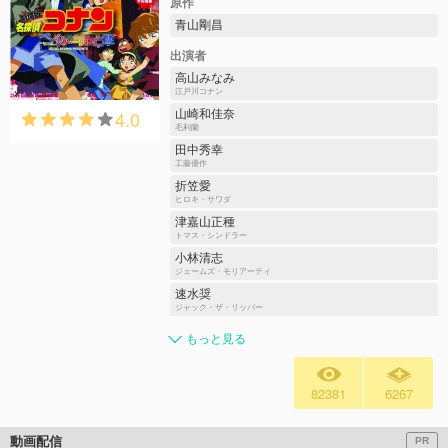
原作
青山剛昌
出演者
高山みなみ
江戸川コナン
4.0
山崎和佳奈
毛利蘭
田中秀幸
工藤優作
折笠愛
ヒロキ・サワダ
津嘉山正種
トマス・シンドラー
小林清志
ジェームズ・モリアーティ
速水奨
ジャック・ザ・リッパー
もっと見る
82381
6267
動画配信
PR