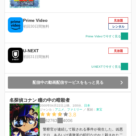
Prime Video
見放題
初回30日間無料
レンタル
Prime Videoで今すぐ見る
U-NEXT
見放題
初回31日間無料
U-NEXTで今すぐ見る
配信中の動画配信サービスをもっと見る
名探偵コナン 瞳の中の暗殺者
2000年04月22日上映
、
100分
、
日本
ジャンル：
アニメ
ファミリー
／
配給：
東宝
3.8
62763
4006
警察官が連続して殺される事件が発生した。凶悪
テロ、あるいは過激派の犯行なのか！殺された二