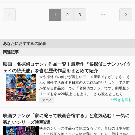
1
2
3
あなたにおすすめの記事
関連記事
映画「名探偵コナン」作品一覧！最新作『名探偵コナン ハイウ
ェイの堕天使』を含む歴代作品をまとめて紹介
今や海外での伸びが著しいアニメ産業ですが、まさにそ
んな国外で活躍する日本の人気作品のひとつとして名前
が挙がる作品の一つが「名探偵コナン」です。劇場版シ
リーズも今や20以上にも上り、一から観るとしたら…
>>続きを読む
アニメ
映画ファンが「家に篭って映画合宿する」と意気込む！一気に
観たいシリーズ映画6選
映画のシリーズ作品って気になるけど、普段の仕事が忙
しくて映画を追うこと自体が難しかったり、興味はある