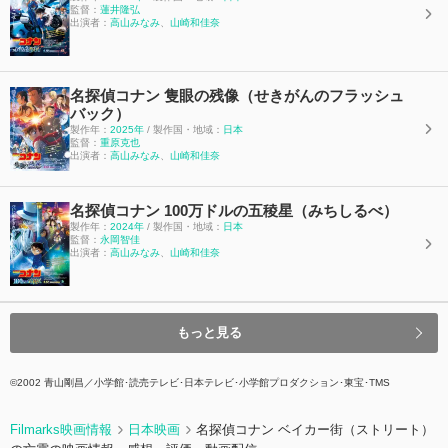
監督：
蓮井隆弘
出演者：
高山みなみ
、
山崎和佳奈
名探偵コナン 隻眼の残像（せきがんのフラッシュ
バック）
製作年：
2025年
/ 製作国・地域：
日本
監督：
重原克也
出演者：
高山みなみ
、
山崎和佳奈
名探偵コナン 100万ドルの五稜星（みちしるべ）
製作年：
2024年
/ 製作国・地域：
日本
監督：
永岡智佳
出演者：
高山みなみ
、
山崎和佳奈
もっと見る
©2002 青山剛昌／小学館･読売テレビ･日本テレビ･小学館プロダクション･東宝･TMS
Filmarks映画情報
日本映画
名探偵コナン ベイカー街（ストリート）