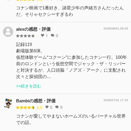
コナン映画で1番好き、諸星少年の声緒方さんだったん
だ、そりゃセクシーすぎるわ
alexの感想・評価
2026/08/01 09:35
1
0
-
記録119
劇場版第6弾。
仮想体験ゲーム“コクーン”に参加したコナン一行。100年
前のロンドンという仮想空間でジャック・ザ・リッパー
と対決するが、人口頭脳「ノアズ・アーク」に支配され
次々と探偵団の…
>>続きを読む
Bambiの感想・評価
2026/07/31 17:15
0
0
4.5
コナンが愛してやまないホームズのいるバーチャル世界
での話。