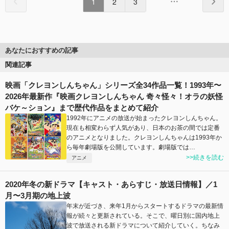
1
2
3
あなたにおすすめの記事
関連記事
映画「クレヨンしんちゃん」シリーズ全34作品一覧！1993年〜
2026年最新作『映画クレヨンしんちゃん 奇々怪々！オラの妖怪
バケ～ション』まで歴代作品をまとめて紹介
1992年にアニメの放送が始まったクレヨンしんちゃん。
現在も相変わらず人気があり、日本のお茶の間では定番
のアニメとなりました。クレヨンしんちゃんは1993年か
ら毎年劇場版を公開しています。劇場版では…
>>続きを読む
アニメ
2020年冬の新ドラマ【キャスト・あらすじ・放送日情報】／1
月〜3月期の地上波
年末が近づき、来年1月からスタートするドラマの最新情
報が続々と更新されている。そこで、曜日別に国内地上
波で放送される新ドラマについて紹介していく。ちなみ