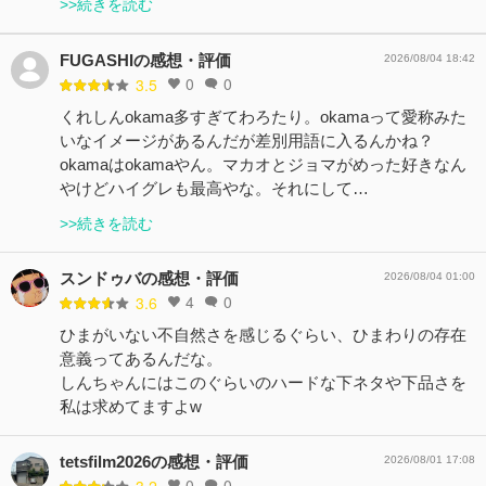
>>続きを読む
FUGASHIの感想・評価
2026/08/04 18:42
0
0
3.5
くれしんokama多すぎてわろたり。okamaって愛称みた
いなイメージがあるんだが差別用語に入るんかね？
okamaはokamaやん。マカオとジョマがめった好きなん
やけどハイグレも最高やな。それにして…
>>続きを読む
スンドゥバの感想・評価
2026/08/04 01:00
4
0
3.6
ひまがいない不自然さを感じるぐらい、ひまわりの存在
意義ってあるんだな。
しんちゃんにはこのぐらいのハードな下ネタや下品さを
私は求めてますよw
tetsfilm2026の感想・評価
2026/08/01 17:08
0
0
3.2