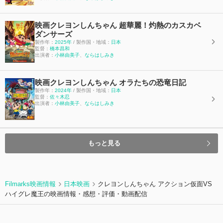
映画クレヨンしんちゃん 超華麗！灼熱のカスカベ
ダンサーズ
製作年：
2025年
/ 製作国・地域：
日本
監督：
橋本昌和
出演者：
小林由美子
、
ならはしみき
映画クレヨンしんちゃん オラたちの恐竜日記
製作年：
2024年
/ 製作国・地域：
日本
監督：
佐々木忍
出演者：
小林由美子
、
ならはしみき
もっと見る
Filmarks映画情報
日本映画
クレヨンしんちゃん アクション仮面VS
ハイグレ魔王の映画情報・感想・評価・動画配信