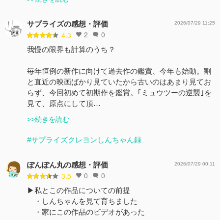
サプライズの感想・評価
2026/07/29 11:25
2
0
4.3
我慢の限界も計算のうち？
毎年恒例の新作に向けて過去作の鑑賞、今年も始動。割
と直近の映画ばかり見ていたから古いのはあまり見てお
らず、今回初めて初期作を鑑賞。｢ミュウツーの逆襲｣を
見て、原点にして頂…
>>続きを読む
#サプライズクレヨンしんちゃん録
ぽんぽん丸の感想・評価
2026/07/29 00:11
0
0
3.5
▶︎私とこの作品についての前提
・しんちゃんを見て育ちました
・家にこの作品のビデオがあった