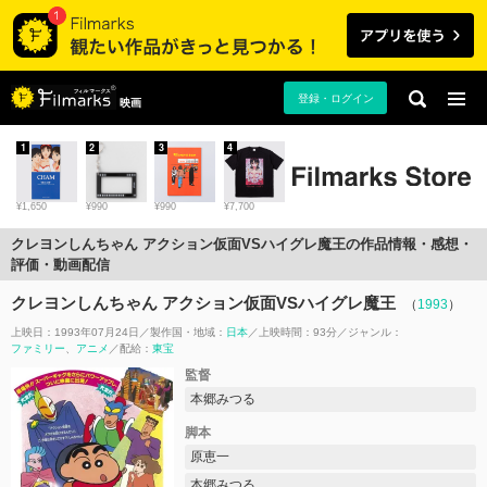
登録・ログイン
映画
1
2
3
4
¥1,650
¥990
¥990
¥7,700
クレヨンしんちゃん アクション仮面VSハイグレ魔王の作品情報・感想・
評価・動画配信
クレヨンしんちゃん アクション仮面VSハイグレ魔王
（
1993
）
上映日：1993年07月24日
製作国・地域：
日本
上映時間：93分
ジャンル：
ファミリー
アニメ
配給：
東宝
監督
本郷みつる
脚本
原恵一
本郷みつる