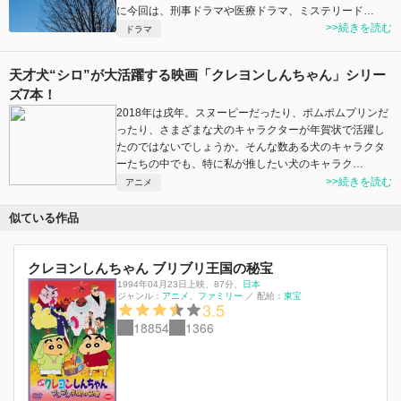
に今回は、刑事ドラマや医療ドラマ、ミステリード…
>>続きを読む
ドラマ
天才犬“シロ”が大活躍する映画「クレヨンしんちゃん」シリー
ズ7本！
2018年は戌年。スヌーピーだったり、ポムポムプリンだ
ったり、さまざまな犬のキャラクターが年賀状で活躍し
たのではないでしょうか。そんな数ある犬のキャラクタ
ーたちの中でも、特に私が推したい犬のキャラク…
>>続きを読む
アニメ
似ている作品
クレヨンしんちゃん ブリブリ王国の秘宝
1994年04月23日上映
、
87分
、
日本
ジャンル：
アニメ
ファミリー
／
配給：
東宝
3.5
18854
1366