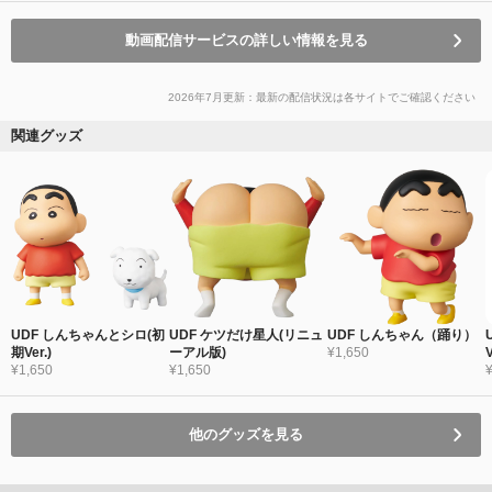
動画配信サービスの詳しい情報を見る
2026年7月更新：最新の配信状況は各サイトでご確認ください
関連グッズ
UDF しんちゃんとシロ(初
UDF ケツだけ星人(リニュ
UDF しんちゃん（踊り）
期Ver.)
ーアル版)
¥1,650
V
¥1,650
¥1,650
他のグッズを見る