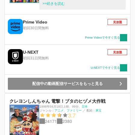
女とその一味が地球征服を企む本拠地だった！
>>続きを読む
そこで地球のピンチに立ち上がったしんちゃ
ん。お馴染みのアクション仮面、ぶりぶりざえも
ん、カンタム・ロボと強力な助っ人を引き連れ
Prime Video
見放題
て、オカマ魔女率いる強敵陣と世紀の大勝負!!当
初回30日間無料
時セクシーアイドルとして大活躍した雛形あきこ
も登場。 さあ、地球の運命はいったいどうな
Prime Videoで今すぐ見る
る！？
U-NEXT
見放題
初回31日間無料
U-NEXTで今すぐ見る
配信中の動画配信サービスをもっと見る
クレヨンしんちゃん 電撃！ブタのヒヅメ大作戦
1998年04月18日上映
、
99分
、
日本
ジャンル：
アニメ
ファミリー
／
配給：
東宝
3.7
24171
2380