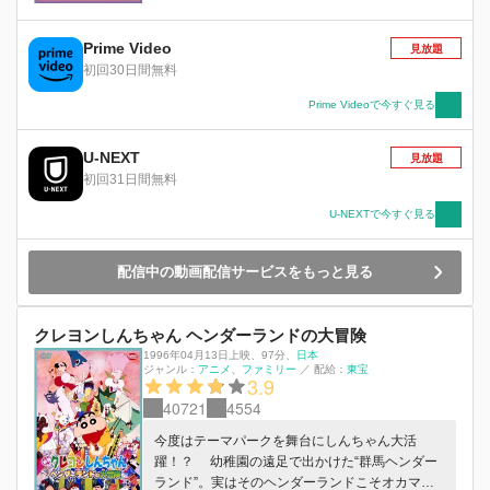
Prime Video
見放題
初回30日間無料
Prime Videoで今すぐ見る
U-NEXT
見放題
初回31日間無料
U-NEXTで今すぐ見る
配信中の動画配信サービスをもっと見る
クレヨンしんちゃん ヘンダーランドの大冒険
1996年04月13日上映
、
97分
、
日本
ジャンル：
アニメ
ファミリー
／
配給：
東宝
3.9
40721
4554
今度はテーマパークを舞台にしんちゃん大活
躍！？ 幼稚園の遠足で出かけた“群馬ヘンダー
ランド”。実はそのヘンダーランドこそオカマ魔