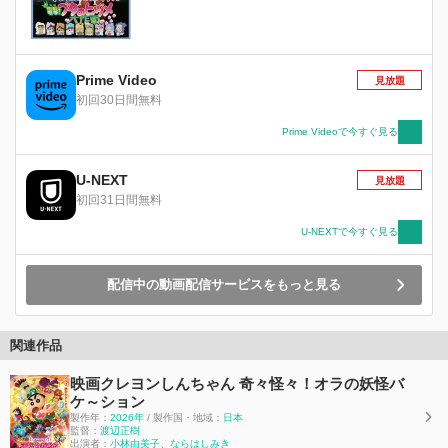
Prime Video
見放題
初回30日間無料
Prime Videoで今すぐ見る
U-NEXT
見放題
初回31日間無料
U-NEXTで今すぐ見る
配信中の動画配信サービスをもっと見る
関連作品
映画クレヨンしんちゃん 奇々怪々！オラの妖怪バ
ケ～ション
製作年：
2026年
/ 製作国・地域：
日本
監督：
渡辺正樹
出演者：
小林由美子
、
ならはしみき