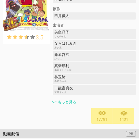
原作
臼井儀人
出演者
矢島晶子
3.5
しんのすけ
ならはしみき
みさえ
藤原啓治
ひろし
真柴摩利
風間くん／シロ
林玉緒
ネネちゃん
一龍斎貞友
マサオくん
もっと見る
17791
1401
動画配信
PR