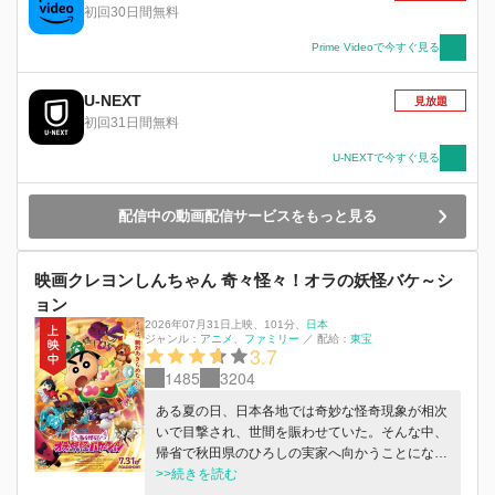
初回30日間無料
Prime Videoで今すぐ見る
U-NEXT
見放題
初回31日間無料
U-NEXTで今すぐ見る
配信中の動画配信サービスをもっと見る
映画クレヨンしんちゃん 奇々怪々！オラの妖怪バケ～シ
ョン
2026年07月31日上映
、
101分
、
日本
ジャンル：
アニメ
ファミリー
／
配給：
東宝
3.7
1485
3204
ある夏の日、日本各地では奇妙な怪奇現象が相次
いで目撃され、世間を賑わせていた。そんな中、
帰省で秋田県のひろしの実家へ向かうことになっ
た野原家。旅の支度をする中、呑気に妖怪ごっこ
>>続きを読む
を楽しんでいるしんのすけの姿を、庭の物陰から