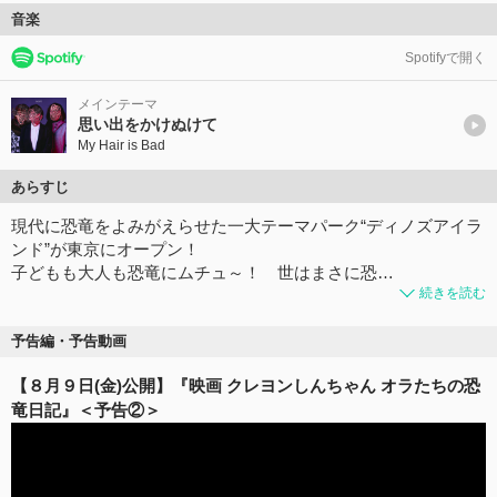
音楽
Spotifyで開く
メインテーマ
思い出をかけぬけて
My Hair is Bad
あらすじ
現代に恐竜をよみがえらせた一大テーマパーク“ディノズアイラ
ンド”が東京にオープン！
子どもも大人も恐竜にムチュ～！ 世はまさに恐…
続きを読む
予告編・予告動画
【８月９日(金)公開】『映画 クレヨンしんちゃん オラたちの恐
竜日記』＜予告②＞