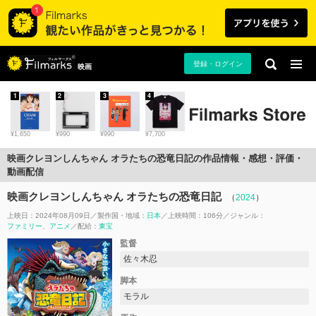
登録・ログイン
映画
1
2
3
4
¥1,650
¥990
¥990
¥7,700
映画クレヨンしんちゃん オラたちの恐竜日記の作品情報・感想・評価・
動画配信
映画クレヨンしんちゃん オラたちの恐竜日記
（
2024
）
上映日：2024年08月09日
製作国・地域：
日本
上映時間：106分
ジャンル：
ファミリー
アニメ
配給：
東宝
監督
佐々木忍
脚本
モラル