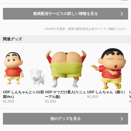
動画配信サービスの詳しい情報を見る
2026年7月更新：最新の配信状況は各サイトでご確認ください
関連グッズ
UDF しんちゃんとシロ(初
UDF ケツだけ星人(リニュ
UDF しんちゃん（踊り）
期Ver.)
ーアル版)
¥1,650
V
¥1,650
¥1,650
他のグッズを見る