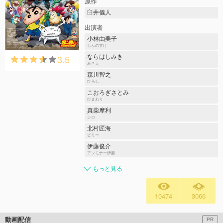
原作
臼井儀人
出演者
小林由美子
しんのすけ
3.5
ならはしみき
みさえ
森川智之
ひろし
こおろぎさとみ
ひまわり
真柴摩利
シロ
北村匠海
ビリー
伊藤俊介
アンモナー伊藤
もっと見る
10474
3066
動画配信
PR