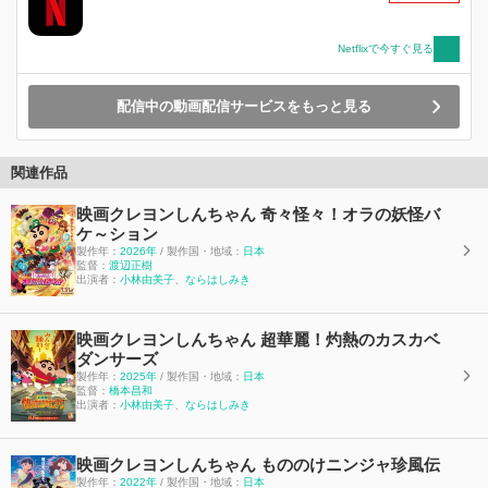
恐ろしい秘密があった---。偶然にもリュックサッ
クから出ていた「紙」を鼻に刺してしまったボー
ちゃんは、邪悪な力に導かれ【暴君(ボーくん)】
Netflixで今すぐ見る
となり大暴走！豹変してしまったボーちゃんは、
世界をも揺るがす脅威の力を手に入れてしまう。
配信中の動画配信サービスをもっと見る
はたして【暴君(ボーくん)】となったボーちゃん
を、しんのすけたちは止めることができるの
か？！
関連作品
映画クレヨンしんちゃん 奇々怪々！オラの妖怪バ
ケ～ション
製作年：
2026年
/ 製作国・地域：
日本
監督：
渡辺正樹
出演者：
小林由美子
、
ならはしみき
映画クレヨンしんちゃん 超華麗！灼熱のカスカベ
ダンサーズ
製作年：
2025年
/ 製作国・地域：
日本
監督：
橋本昌和
出演者：
小林由美子
、
ならはしみき
映画クレヨンしんちゃん もののけニンジャ珍風伝
製作年：
2022年
/ 製作国・地域：
日本