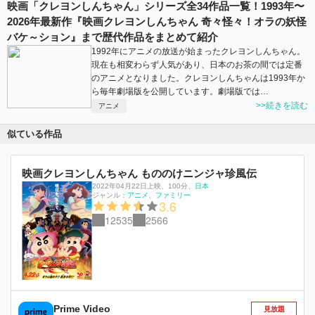
映画「クレヨンしんちゃん」シリーズ全34作品一覧！1993年〜
2026年最新作『映画クレヨンしんちゃん 奇々怪々！オラの妖怪
バケ～ション』まで歴代作品をまとめて紹介
1992年にアニメの放送が始まったクレヨンしんちゃん。
現在も相変わらず人気があり、日本のお茶の間では定番
のアニメとなりました。クレヨンしんちゃんは1993年か
ら毎年劇場版を公開しています。劇場版では…
>>続きを読む
アニメ
似ている作品
映画クレヨンしんちゃん もののけニンジャ珍風伝
2022年04月22日上映
、
100分
、
日本
ジャンル：
アニメ
ファミリー
3.6
12535
2566
Prime Video
見放題