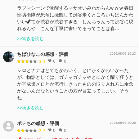
ラブマシーンで覚醒するマサオいみわからんw w w 春日
部防衛隊が恐竜に擬態して渋谷歩くところいちばんかわ
いい🦖てか渋谷が渋谷すぎる しんちゃんって渋谷に現
れるんや こんな丁寧に書いてるってことは春…
>>続きを読む
ちばひなこの感想・評価
2026/08/07 19:23
0
0
3.0
シロとナナはとてもかわいく、とにかくかわいかった
が、物語としては、ガチャガチャやとにかく躍り狂うと
か平成懐メロとか流行しきったものの取り入れ方に余念
がないんだなということの方が目立ってしまい、そう
ね…
>>続きを読む
ポテちの感想・評価
2026/08/06 20:26
0
0
2.2