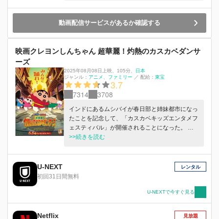
こっそりと覗いている怪しい影が――。久しぶり
の帰省と花火大会を楽しみにしていた野原家は、
動画配信サービスがあるか確認する
祖父・銀の介の家で穏やかなひとときを過ごして
いた。 ところが、秋田に到着した翌朝、不可解
な事件が起きる！ しんのすけたちが泊まってい
映画クレヨンしんちゃん 超華麗！灼熱のカスカベダンサ
た部屋中に【おばけーしょん村】のチラシがばら
ーズ
撒かれていたのだ。「チョコビたべほーだい！」
2025年08月08日上映
、
105分
、
日本
の文字が躍るチラシに大興奮のしんのすけに頼ま
ジャンル：
アニメ
ファミリー
／
配給：
東宝
3.7
れ【おばけーしょん村】へ行くこととなった野原
家一同。変わりつつある秋田の風景を眺める道
7314
3708
中、人里離れた山奥に入るにつれて、奇妙な空間
インドにあるムシバイが春日部と姉妹都市になっ
に迷い込んでしまう・・・。 そこは人間が立ち
たことを記念して、「カスカベキッズエンタメフ
入ることを禁じられた【妖怪の国】への入り口だ
ェスティバル」が開催されることになった。 そ
った！ 【妖怪の国】で野原家史上最大⁉のピンチ
のダンス大会で優勝するとインドに招待され、さ
>>続きを読む
に見舞われるしんのすけたちは無事、人間界へ戻
らに現地のステージで踊ることができると聞いた
ることができるのか？ 野原家と愉快な妖怪たち
しんのすけと、カスカベ防衛隊の５人は力を合わ
が出会う不思議な夏の大冒険が幕を開ける！！
せ、ダンス大会で優勝しインドへ出発する。
U-NEXT
レンタル
「オラ、インドの綺麗なおねいさんとカレーたべ
初回31日間無料
た～い！」 インド観光を満喫する中、怪しげな
雑貨店に入ったしんのすけとボーちゃんは、そこ
U-NEXTで今すぐ見る
で「鼻の形」に似たリュックサックを見つけ購入
する。しかし、そのリュックサックには、とても
Netflix
見放題