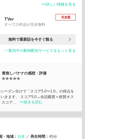
>>詳しい情報を見る
見放題
TVer
すべての作品が完全無料
無料で最新話を今すぐ観る
>>配信中の動画配信サービスをもっと見る
黄推しバナナの感想・評価
-
シーズン分けで「スコア5.0〜1.0」の得点を
いきます。 スコア5.0→全話鑑賞＝絶賛オス
>>続きを読む
 スコア…
国・地域：
日本
／
再生時間：
45分