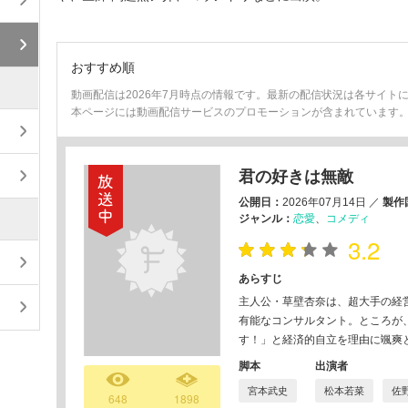
おすすめ順
動画配信は2026年7月時点の情報です。最新の配信状況は各サイト
本ページには動画配信サービスのプロモーションが含まれています
君の好きは無敵
公開日：
2026年07月14日
／
製作
ジャンル：
恋愛
コメディ
3.2
あらすじ
主人公・草壁杏奈は、超大手の経
有能なコンサルタント。ところが、
す！」と経済的自立を理由に颯爽と
脚本
出演者
宮本武史
松本若菜
佐
648
1898