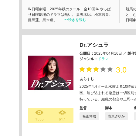
📝日曜劇場 2025年秋のクール 全10回📝 やっぱ
競馬
り日曜劇場のドラマは熱い。 妻夫木聡、松本若菜、
と、
>>続きを読む
目黒蓮、黒木瞳、…
日曜
Dr.アシュラ
公開日：
2025年04月16日
／
製作
ジャンル：
ドラマ
3.0
あらすじ
2025年4月クール水曜よる10
医。運び込まれる急患は一切区別
持っている。組織の都合や上司へ
監督
脚本
松山博昭
市東さやか
1555
617