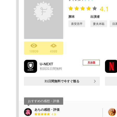
4.1
脚本
出演者
喜安浩平
妻夫木聡
目
10809
4988
見放題
U-NEXT
初回31日間無料
31日間無料で今すぐ観る
おすすめの感想・評価
あちの感想・評価
4.9