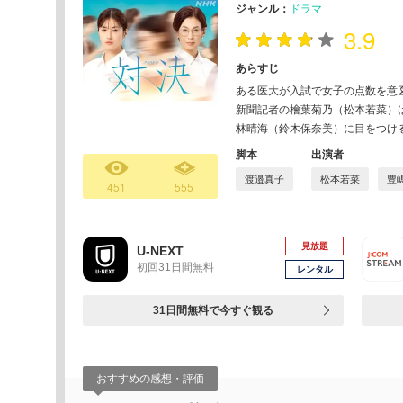
ジャンル：
ドラマ
3.9
あらすじ
ある医大が入試で女子の点数を意
新聞記者の檜葉菊乃（松本若菜）
林晴海（鈴木保奈美）に目をつけ
脚本
出演者
渡邉真子
松本若菜
豊
451
555
見放題
U-NEXT
初回31日間無料
レンタル
31日間無料で今すぐ観る
おすすめの感想・評価