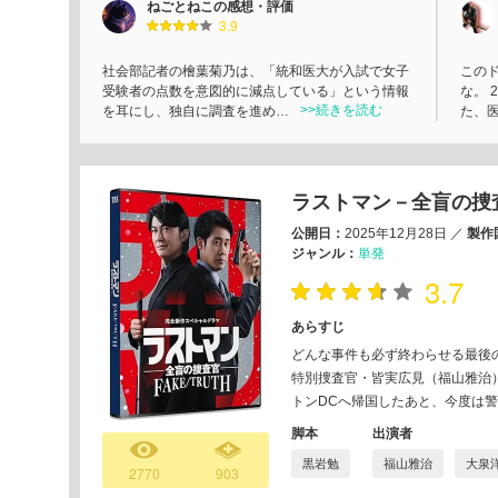
ねごとねこの感想・評価
3.9
社会部記者の檜葉菊乃は、「統和医大が入試で女子
この
受験者の点数を意図的に減点している」という情報
な。 
>>続きを読む
を耳にし、独自に調査を進め…
た、
ラストマン－全盲の捜査官
公開日：
2025年12月28日
／
製作
ジャンル：
単発
3.7
あらすじ
どんな事件も必ず終わらせる最後の
特別捜査官・皆実広見（福山雅治
トンDCへ帰国したあと、今度は
脚本
出演者
黒岩勉
福山雅治
大泉
2770
903