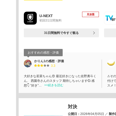
見放題
U-NEXT
初回31日間無料
31日間無料で今すぐ観る
おすすめの感想・評価
かりん1の感想・評価
3.3
大好きな若菜ちゃん😍 最近好きになった佐野勇斗く
⚠その
ん、 西園寺さんのスタッフ 期待しちゃいます💞 感
付けて
>>続きを読む
想👇 “好き”…
スメ！
対決
公開日：
2026年04月05日
／
製作