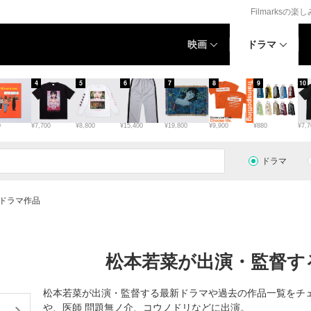
Filmarksの楽
映画
ドラマ
4
5
6
7
8
9
10
0
¥7,700
¥8,800
¥15,400
¥19,800
¥9,900
¥880
¥7,7
ドラマ
ドラマ作品
松本若菜が出演・監督する
松本若菜が出演・監督する最新ドラマや過去の作品一覧をチ
や、医師 問題無ノ介、コウノドリなどに出演。