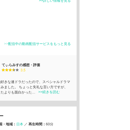
>>詳しい情報を見る
>>配信中の動画配信サービスをもっと見る
てぃらみすの感想・評価
3.5
的好きな連ドラだったので、スペシャルドラマ
てみました。 ちょっと失礼な言い方ですが、
>>続きを読む
てたよりも面白かった…
ー
国・地域：
日本
／
再生時間：
60分