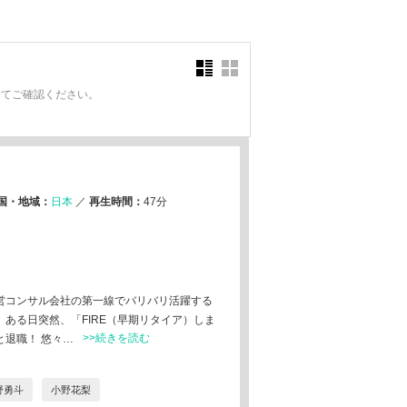
にてご確認ください。
。
国・地域：
日本
／
再生時間：
47分
営コンサル会社の第一線でバリバリ活躍する
ある日突然、「FIRE（早期リタイア）しま
>>続きを読む
退職！ 悠々…
野勇斗
小野花梨