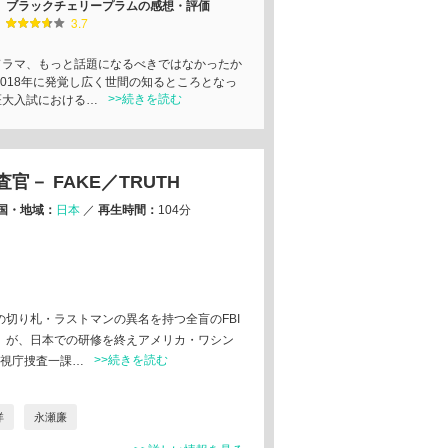
ブラックチェリープラムの感想・評価
3.7
ドラマ、もっと話題になるべきではなかったか
2018年に発覚し広く世間の知るところとなっ
>>続きを読む
医大入試における…
－ FAKE／TRUTH
国・地域：
日本
／
再生時間：
104分
切り札・ラストマンの異名を持つ全盲のFBI
）が、日本での研修を終えアメリカ・ワシン
>>続きを読む
警視庁捜査一課…
洋
永瀬廉