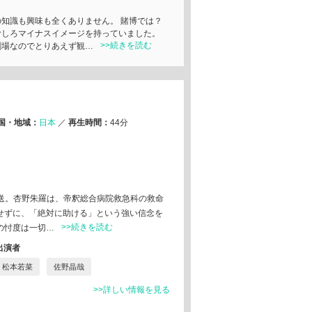
の知識も興味も全くありません。 賭博では？
むしろマイナスイメージを持っていました。
>>続きを読む
劇場なのでとりあえず観…
国・地域：
日本
／
再生時間：
44分
時放送。杏野朱羅は、帝釈総合病院救急科の救命
せずに、「絶対に助ける」という強い信念を
>>続きを読む
の忖度は一切…
出演者
松本若菜
佐野晶哉
>>詳しい情報を見る