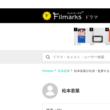
ドラマ
1
2
3
¥1,650
¥990
¥99
Filmarks
松本若菜
松本若菜が出演・監督する
松本若菜
映画（49）