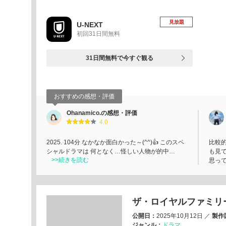
見放題
U-NEXT
初回31日間無料
31日間無料で今すぐ観る
おすすめの感想・評価
Ohanamico.の感想・評価
4.0
2025. 104分 なかなか面白かった～(^^)👍 このスペ
比較
シャルドラマは 何となく…怪しい人物が的中…
も見
>>続きを読む
思っ
ザ・ロイヤルファミリ
公開日：
2025年10月12日
／
製作
ジャンル：
ドラマ