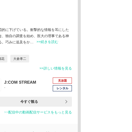
図的に下げている。衝撃的な情報を耳にした
は、独自の調査を始め、医大の理事である神
>>続きを読む
る。巧みに追及をか…
嶋花
大倉孝二
>>詳しい情報を見る
見放題
J:COM STREAM
-
レンタル
今すぐ観る
>>配信中の動画配信サービスをもっと見る