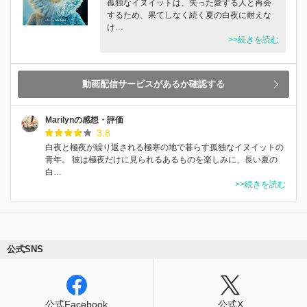
孤独なイヌイットは、失った愛する人と再会
するため、果てしなく続く夏の白夜に耐えな
け…
>>続きを読む
動画配信サービスがあるか確認する
Marilynの感想・評価
3.8
白夜と極夜が繰り返される極寒の地で暮らす孤独なイヌイットの
青年。 彼は極夜だけに見られるあるものを楽しみに、長い夏の
白…
>>続きを読む
公式SNS
公式Facebook
公式X