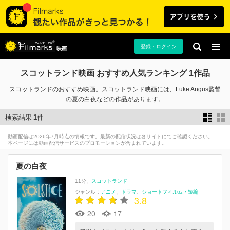
登録・ログイン
映画
スコットランド映画 おすすめ人気ランキング 1作品
スコットランドのおすすめ映画。スコットランド映画には、Luke Angus監督
の夏の白夜などの作品があります。
検索結果
1
件
動画配信は2026年7月時点の情報です。最新の配信状況は各サイトにてご確認ください。
本ページには動画配信サービスのプロモーションが含まれています。
夏の白夜
11分
スコットランド
ジャンル：
アニメ
ドラマ
ショートフィルム・短編
3.8
20
17