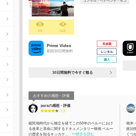
ゴンサロ・ベナべンテ・セコ
69
348
見放題
Prime Video
初回30日間無料
レンタル
購入
30日間無料で今すぐ観る
おすすめの感想・評価
paraの感想・評価
3.8
植民地時代から独立を経てこの50年のペルーにおけ
南米
る改革と革命に関するドキュメンタリー映画 ペルー
政治
>>続きを読む
の歴史を知るキッカケ…
くつ