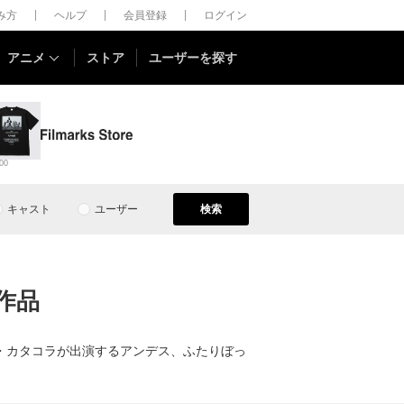
しみ方
ヘルプ
会員登録
ログイン
アニメ
ストア
ユーザーを探す
00
キャスト
ユーザー
検索
作品
・カタコラが出演するアンデス、ふたりぼっ
。