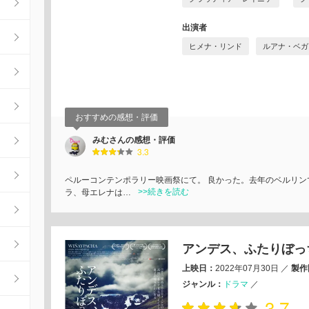
出演者
ヒメナ・リンド
ルアナ・ベガ
おすすめの感想・評価
みむさんの感想・評価
3.3
ペルーコンテンポラリー映画祭にて。 良かった。去年のベルリン
>>続きを読む
ラ、母エレナは…
アンデス、ふたりぼっ
上映日：
2022年07月30日
／
製作
ジャンル：
ドラマ
／
3.7