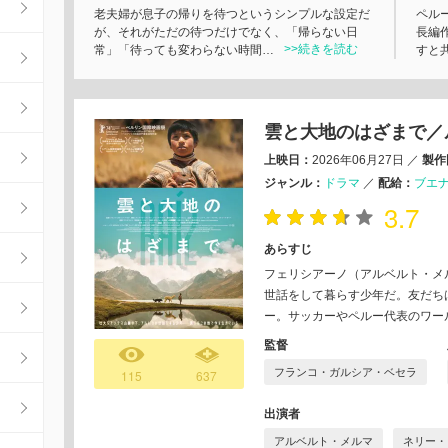
老夫婦が息子の帰りを待つというシンプルな設定だ
ペル
が、それがただの待つだけでなく、「帰らない日
長編
>>続きを読む
常」「待っても変わらない時間…
すと共
雲と大地のはざまで／
上映日：
2026年06月27日
／
製作
ジャンル：
ドラマ
／
配給：
ブエ
3.7
あらすじ
フェリシアーノ（アルベルト・メ
世話をして暮らす少年だ。友だち
ー。サッカーやペルー代表のワー
監督
フランコ・ガルシア・ベセラ
115
637
出演者
アルベルト・メルマ
ネリー・