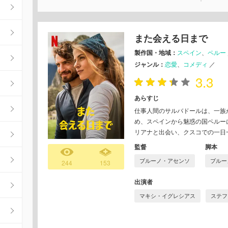
また会える日まで
製作国・地域：
スペイン
ペルー
ジャンル：
恋愛
コメディ
／
3.3
あらすじ
仕事人間のサルバドールは、一族
め、スペインから魅惑の国ペルー
リアナと出会い、クスコでの一日
監督
脚本
ブルーノ・アセンソ
ブルー
244
153
出演者
マキシ・イグレシアス
ステフ