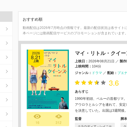
おすすめ順
動画配信は2026年7月時点の情報です。最新の配信状況は各サイト
本ページには動画配信サービスのプロモーションが含まれています
2026
マイ・リトル・クイー
8.21
上映日：
2026年08月21日
／
製作
上映
上映時間：
104分
ジャンル：
ドラマ
／
配給：
ブエ
3.6
あらすじ
1990年初頭、ペルーの首都リマ
アウロラとルシアを連れて、安定
を決意していた。出国は3週間後
監督
脚
16
312
クラウディア・レイニケ
ク