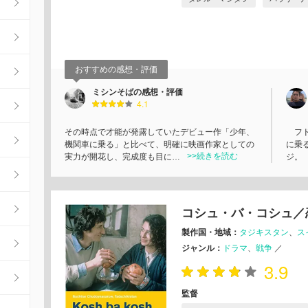
おすすめの感想・評価
ミシンそばの感想・評価
4.1
その時点で才能が発露していたデビュー作「少年、
フド
機関車に乗る」と比べて、明確に映画作家としての
に乗
>>続きを読む
実力が開花し、完成度も目に…
ジ。
コシュ・バ・コシュ／
製作国・地域：
タジキスタン
ス
ジャンル：
ドラマ
戦争
／
3.9
監督