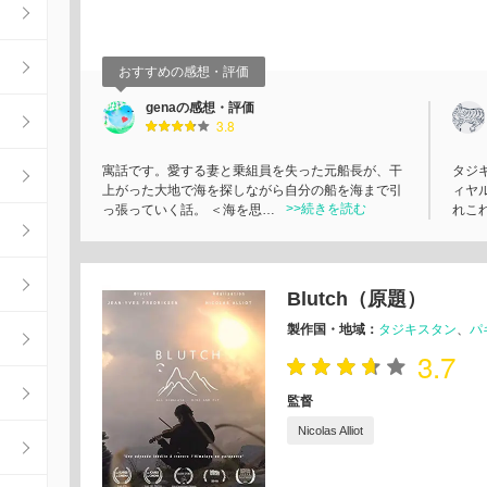
おすすめの感想・評価
genaの感想・評価
3.8
寓話です。愛する妻と乗組員を失った元船長が、干
タジ
上がった大地で海を探しながら自分の船を海まで引
ィヤ
>>続きを読む
っ張っていく話。 ＜海を思…
れこ
Blutch（原題）
製作国・地域：
タジキスタン
パ
3.7
監督
Nicolas Alliot