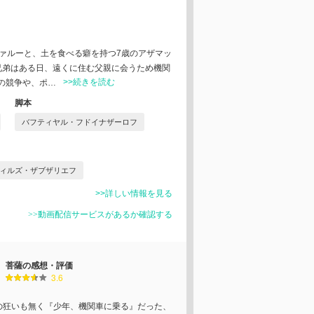
ファルーと、土を食べる癖を持つ7歳のアザマッ
兄弟はある日、遠くに住む父親に会うため機関
>>続きを読む
の競争や、ポ…
脚本
バフティヤル・フドイナザーロフ
ィルズ・ザブザリエフ
>>詳しい情報を見る
>>動画配信サービスがあるか確認する
菩薩の感想・評価
3.6
の狂いも無く『少年、機関車に乗る』だった、