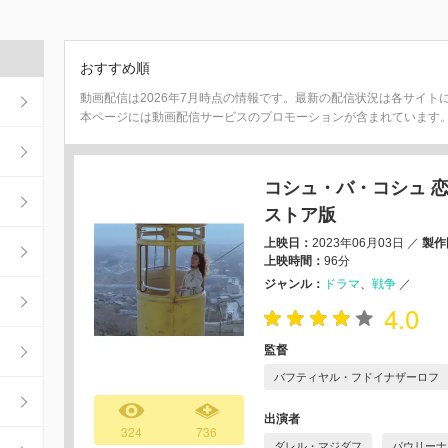
おすすめ順
動画配信は2026年7月時点の情報です。最新の配信状況は各サイト
本ページには動画配信サービスのプロモーションが含まれています
コシュ・バ・コシュ 恋
ストア版
上映日：
2023年06月03日
／
製作
上映時間：
96分
ジャンル：
ドラマ
戦争
／
4.0
監督
バフティヤル・フドイナザーロフ
出演者
324
736
ダレル・マジダフ
パウリーナ