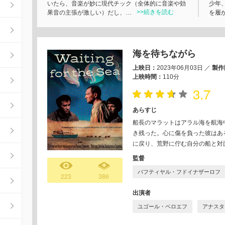
いたら、音楽が妙に現代チック（全体的に音楽や効
少年
>>続きを読む
果音の主張が激しい）だし、…
を履
海を待ちながら
上映日：
2023年06月03日
／
製作
上映時間：
110分
3.7
あらすじ
船長のマラットはアラル海を航海
き残った。心に傷を負った彼はあ
に戻り、荒野に佇む自分の船と対
監督
バフティヤル・フドイナザーロフ
223
386
出演者
ユゴール・ベロエフ
アナスタ