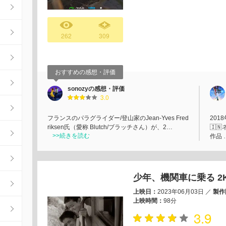
262
309
おすすめの感想・評価
sonozyの感想・評価
3.0
フランスのパラグライダー/登山家のJean-Yves Fred
201
riksen氏（愛称 Blutch/ブラッチさん）が、2…
🇮
>>続きを読む
作品 
少年、機関車に乗る 2
上映日：
2023年06月03日
／
製作
上映時間：
98分
3.9