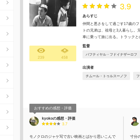
3.9
あらすじ
仲間と悪さをして過ごす17歳の
トの兄弟は、祖母と3人暮らし。
車に乗って旅に出る。トラックと
監督
バフティヤル・フドイナザーロフ
239
458
出演者
チムール・トゥルスーノフ
フ
おすすめの感想・評価
kyokoの感想・評価
3.7
モノクロのジャケ写で古い映画とばかり思いこんで
寸分