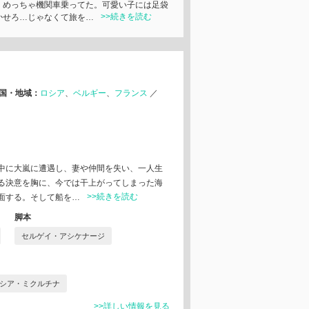
、めっちゃ機関車乗ってた。可愛い子には足袋
>>続きを読む
かせろ…じゃなくて旅を…
国・地域：
ロシア
ベルギー
フランス
／
中に大嵐に遭遇し、妻や仲間を失い、一人生
る決意を胸に、今では干上がってしまった海
>>続きを読む
面する。そして船を…
脚本
セルゲイ・アシケナージ
シア・ミクルチナ
>>詳しい情報を見る