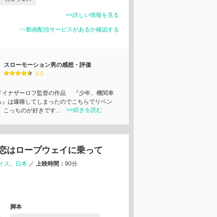
>>詳しい情報を見る
>>動画配信サービスがあるか確認する
スローモーション男の感想・評価
4.5
イナザーロフ監督の作品 『少年、機関車
る』は爆睡してしまったのでこちらでリベン
>>続きを読む
 こっちのが好きです…
恋はロープウェイに乗って
イス
日本
／
上映時間：
90分
脚本