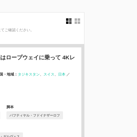
にてご確認ください。
。
はロープウェイに乗って 4Kレ
国・地域：
タジキスタン
スイス
日本
／
脚本
バフティヤル・フドイナザーロフ
・ガルヴェス