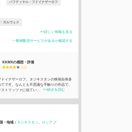
バフティヤル・フドイナザーロフ
・ガルヴェス
>>詳しい情報を見る
>>動画配信サービスがあるか確認する
KKMXの感想・評価
4.0
ドイナザーロフ。タジキスタンの映画自体多
めてです。なんとも不思議な手触りの作品で、
>>続きを読む
クストリッツァに似てい…
国・地域：
タジキスタン
ロシア
／