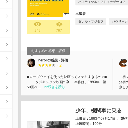
バフティヤル・フドイナザーロフ
出演者
ダレル・マジダフ
パウリーナ
249
767
おすすめの感想・評価
neroliの感想・評価
4.2
◼️ロープウェイを使った映画ってステキすぎる〜✨◼️
初フ
タジキスタン映画〜🎬 本作は、1993年・第
分初
>>続きを読む
50回ベ…
少し
少年、機関車に乗る
上映日：
1993年07月17日
／
製作
上映時間：
100分