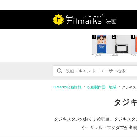
映画
1
2
3
¥1,650
¥990
¥99
Filmarks映画情報
映画製作国・地域
タジキス
タジキ
タジキスタンのおすすめ映画。タジキスタ
や、ダレル・マジダフが出演