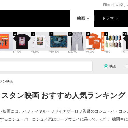
Filmarksの楽
映画
ドラマ
4
5
6
7
8
9
10
0
¥7,700
¥8,800
¥19,800
¥15,400
¥9,900
¥880
¥7,7
映画
タン映画
スタン映画 おすすめ人気ランキング 
ン映画には、バフティヤル・フドイナザーロフ監督のコシュ・バ・コシュ 
するコシュ・バ・コシュ／恋はロープウェイに乗って、少年、機関車に