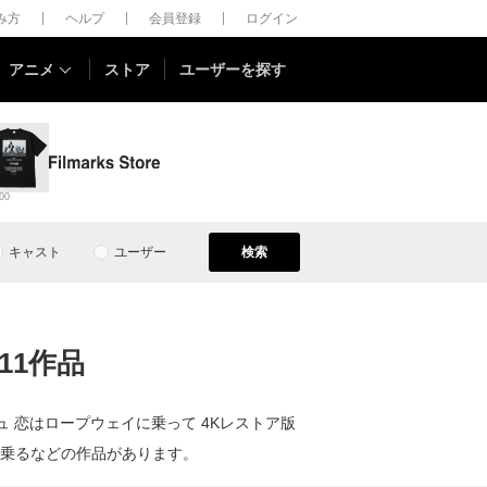
しみ方
ヘルプ
会員登録
ログイン
アニメ
ストア
ユーザーを探す
00
キャスト
ユーザー
検索
11作品
恋はロープウェイに乗って 4Kレストア版
乗るなどの作品があります。