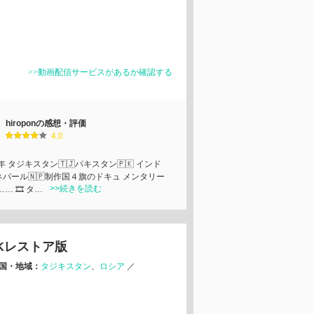
>>動画配信サービスがあるか確認する
hiroponの感想・評価
4.0
8年 タジキスタン🇹🇯パキスタン🇵🇰 インド
ネパール🇳🇵制作国４旗のドキュ メンタリー
>>続きを読む
…… 🎞 タ…
Kレストア版
国・地域：
タジキスタン
ロシア
／