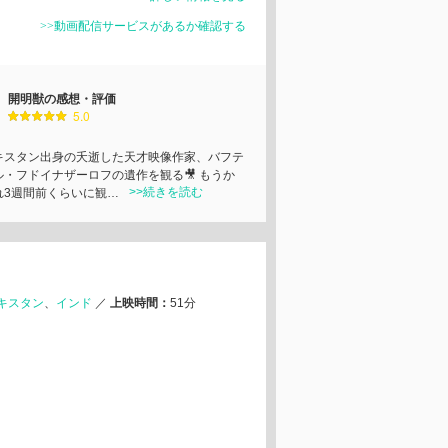
>>動画配信サービスがあるか確認する
開明獣の感想・評価
5.0
キスタン出身の夭逝した天才映像作家、バフテ
ル・フドイナザーロフの遺作を観る🎥 もうか
>>続きを読む
れ3週間前くらいに観…
キスタン
インド
／
上映時間：
51分