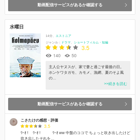
動画配信サービスがあるか確認する
水曜日
14分
エストニア
ジャンル：
ドラマ
ショートフィルム・短編
3.5
140
50
主人公ヤヌスが、家で妻と過ごす最後の日。
ホンケワタガモ、カモメ、漁網、夏のそよ風
の…
>>続きを読む
動画配信サービスがあるか確認する
こさたけの感想・評価
3.5
ﾜｰｵ ! ﾜｰｵ ! ﾜｰｵ ww 中盤のココで ちょっと吹き出したけど
吹き出したそれを…