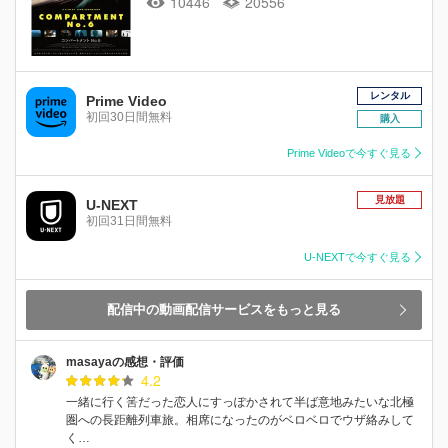
10446
20556
レンタル
Prime Video
初回30日間無料
購入
Prime Videoで今すぐ見る
見放題
U-NEXT
初回31日間無料
U-NEXTで今すぐ見る
配信中の動画配信サービスをもっと見る
masayaの感想・評価
4.2
一緒に行く筈だった恋人にすっぽかされて半ば意地みたいな北極
圏への長距離列車旅。相席になったのがベロベロでウザ絡みして
く…