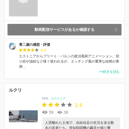
動画配信サービスがあるか確認する
青二歳の感想・評価
4.0
エストニアからプリート・パルンの政治風刺アニメーション。切
り絵や油絵など様々使われるが、エッチング風の重厚な絵柄が東
側…
>>続きを読む
ルクリ
99分
エストニア
2.8
59
39
人里離れた土地で、自給自足の生活を送る数
名の若者たち。突如戦闘機の轟音が鳴り響