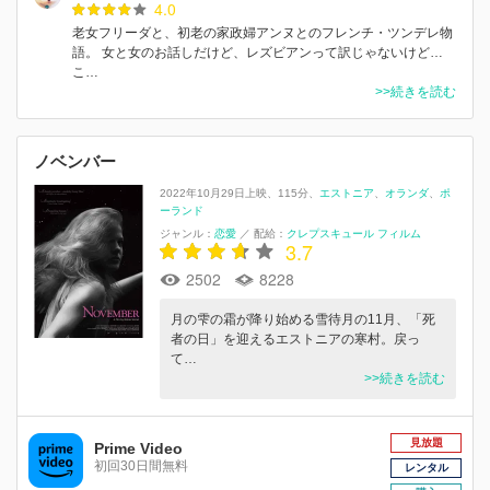
4.0
老女フリーダと、初老の家政婦アンヌとのフレンチ・ツンデレ物
語。 女と女のお話しだけど、レズビアンって訳じゃないけど…
こ…
>>続きを読む
ノベンバー
2022年10月29日上映
115分
エストニア
オランダ
ポ
ーランド
ジャンル：
恋愛
／
配給：
クレプスキュール フィルム
3.7
2502
8228
月の雫の霜が降り始める雪待月の11月、「死
者の日」を迎えるエストニアの寒村。戻っ
て…
>>続きを読む
見放題
Prime Video
初回30日間無料
レンタル