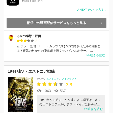
初回31日間無料
U-NEXTで今すぐ見る
配信中の動画配信サービスをもっと見る
るかの感想・評価
3.0
💻 ホラー 監督：E・L・カッツ “おきて”に隠された真の目的と
は？狂気の村からの脱出劇を描くサバイバルホラー。 …
>>続きを読む
1944 独ソ・エストニア戦線
100分
エストニア
フィンランド
3.6
1043
567
1940年から始まったソ連による弾圧は、多く
のエストニア人がナチス・ドイツに身を寄…
>>続きを読む