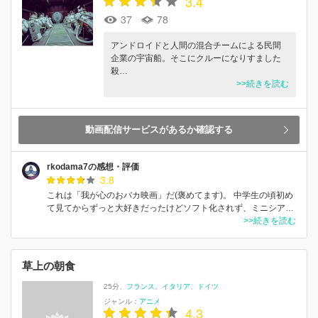
3.4
37
78
アンドロイドと人間の混合チームによる民間
企業の宇宙船。そこにクルーになりすました
殺…
>>続きを読む
動画配信サービスがあるか確認する
rkodama7の感想・評価
3.8
これは「我が心のおバカ映画」だ(褒めてます)。 中学生の頃初め
て見てからずっと大好きだったけどソフト化されず、ミニシア…
>>続きを読む
草上の朝食
25分
フランス
イタリア
ドイツ
ジャンル：
アニメ
4.3