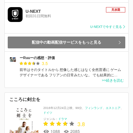
見放題
U-NEXT
初回31日間無料
U-NEXTで今すぐ見る
配信中の動画配信サービスをもっと見る
ーRuuーの感想・評価
3.5
前半はそのタイトルから 想像した感じはなく全然普通に ゲーム
デザイナーである フリアンの日常みたいな。 でも結果的に…
>>続きを読む
こころに剣士を
2016年12月24日上映
99分
フィンランド
エストニア
ドイツ
ジャンル：
ドラマ
3.8
1088
2085