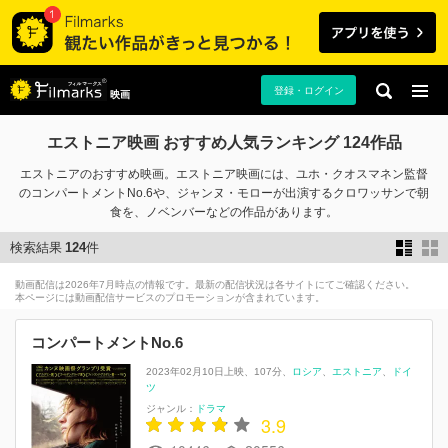
登録・ログイン
映画
エストニア映画 おすすめ人気ランキング 124作品
エストニアのおすすめ映画。エストニア映画には、ユホ・クオスマネン監督
のコンパートメントNo.6や、ジャンヌ・モローが出演するクロワッサンで朝
食を、ノベンバーなどの作品があります。
検索結果
124
件
動画配信は2026年7月時点の情報です。最新の配信状況は各サイトにてご確認ください。
本ページには動画配信サービスのプロモーションが含まれています。
コンパートメントNo.6
2023年02月10日上映
107分
ロシア
エストニア
ドイ
ツ
ジャンル：
ドラマ
3.9