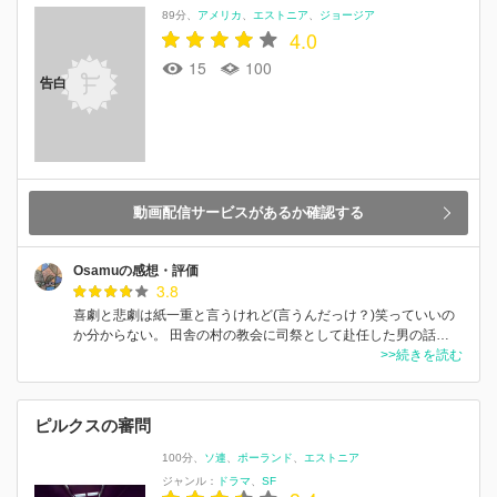
89分
アメリカ
エストニア
ジョージア
4.0
15
100
告白
動画配信サービスがあるか確認する
Osamuの感想・評価
3.8
喜劇と悲劇は紙一重と言うけれど(言うんだっけ？)笑っていいの
か分からない。 田舎の村の教会に司祭として赴任した男の話…
>>続きを読む
ピルクスの審問
100分
ソ連
ポーランド
エストニア
ジャンル：
ドラマ
SF