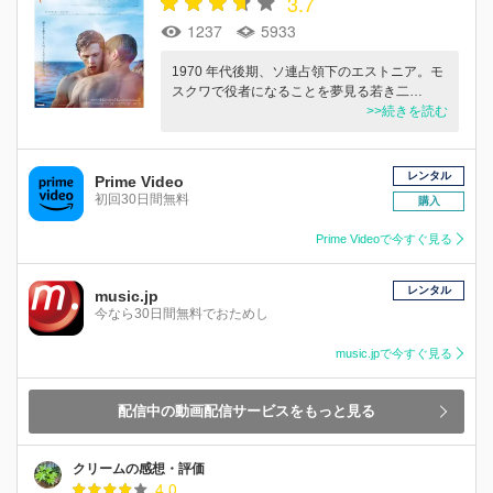
3.7
1237
5933
1970 年代後期、ソ連占領下のエストニア。モ
スクワで役者になることを夢見る若き二…
>>続きを読む
レンタル
Prime Video
初回30日間無料
購入
Prime Videoで今すぐ見る
レンタル
music.jp
今なら30日間無料でおためし
music.jpで今すぐ見る
配信中の動画配信サービスをもっと見る
クリームの感想・評価
4.0