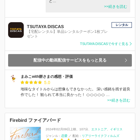
と…
>>続きを読む
レンタル
TSUTAYA DISCAS
【宅配レンタル】単品レンタルクーポン1枚プレ
ゼント
TSUTAYA DISCASで今すぐ見る
配信中の動画配信サービスをもっと見る
まみこwith餅さまの感想・評価
5.0
地味なタイトルからは想像もできなかった。 深い感銘を残す超良
作でした！ 観られて本当に良かった！ 🍊🍊🍊🍊🍊 …
>>続きを読む
Firebird ファイアバード
2024年02月09日上映
107分
エストニア
イギリス
ジャンル：
恋愛
／
配給：
リアリーライクフィルムズ