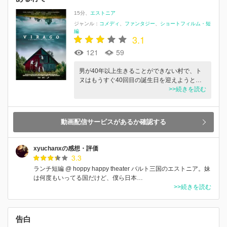
15分
エストニア
ジャンル：
コメディ
ファンタジー
ショートフィルム・短
編
3.1
121
59
男が40年以上生きることができない村で、ト
ヌはもうすぐ40回目の誕生日を迎えようと…
>>続きを読む
動画配信サービスがあるか確認する
xyuchanxの感想・評価
3.3
ランチ短編 @ hoppy happy theater バルト三国のエストニア。妹
は何度もいってる国だけど、僕ら日本…
>>続きを読む
告白