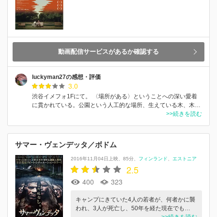
動画配信サービスがあるか確認する
luckyman27の感想・評価
3.0
渋谷イメフォ1Fにて。 〈場所がある〉ということへの深い愛着
に貫かれている。公園という人工的な場所、生えている木、木…
>>続きを読む
サマー・ヴェンデッタ／ボドム
2016年11月04日上映
85分
フィンランド
エストニア
2.5
400
323
キャンプにきていた4人の若者が、何者かに襲
われ、3人が死亡し、50年を経た現在でも…
>>続きを読む