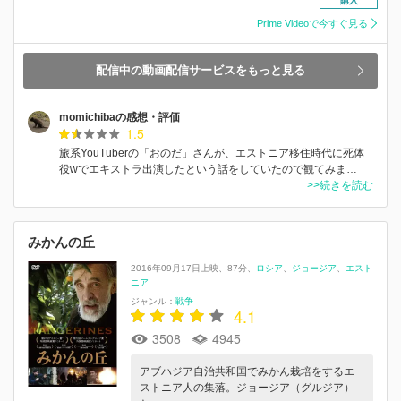
購入
Prime Videoで今すぐ見る
配信中の動画配信サービスをもっと見る
momichibaの感想・評価
1.5
旅系YouTuberの「おのだ」さんが、エストニア移住時代に死体
役wでエキストラ出演したという話をしていたので観てみま…
>>続きを読む
みかんの丘
2016年09月17日上映
87分
ロシア
ジョージア
エスト
ニア
ジャンル：
戦争
4.1
3508
4945
アブハジア自治共和国でみかん栽培をするエ
ストニア人の集落。ジョージア（グルジア）