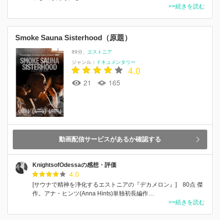
>>続きを読む
Smoke Sauna Sisterhood（原題）
89分
エストニア
ジャンル：
ドキュメンタリー
4.0
21
165
動画配信サービスがあるか確認する
KnightsofOdessaの感想・評価
4.0
[サウナで精神を浄化するエストニアの『デカメロン』] 80点 傑
作。アナ・ヒンツ(Anna Hints)単独初長編作…
>>続きを読む