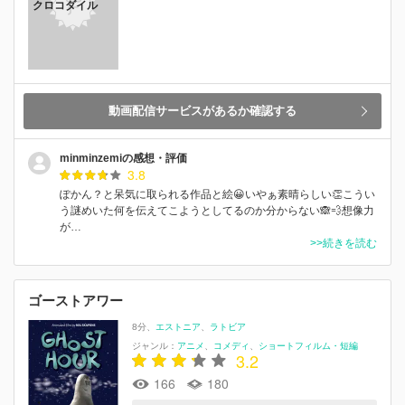
クロコダイル
動画配信サービスがあるか確認する
minminzemiの感想・評価
3.8
ぽかん？と呆気に取られる作品と絵😀いやぁ素晴らしい👏こうい
う謎めいた何を伝えてこようとしてるのか分からない🙈💨想像力
が…
>>続きを読む
ゴーストアワー
8分
エストニア
ラトビア
ジャンル：
アニメ
コメディ
ショートフィルム・短編
3.2
166
180