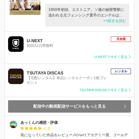
1950年初頭、エストニア。ソ連の秘密警察に
追われる元フェンシング選手のエンデルは…
>>続きを読む
見放題
U-NEXT
初回31日間無料
U-NEXTで今すぐ見る
レンタル
TSUTAYA DISCAS
【宅配レンタル】単品レンタルクーポン1枚プレ
ゼント
TSUTAYA DISCASで今すぐ見る
配信中の動画配信サービスをもっと見る
あっくんの感想・評価
4.8
気になっていた作品をレビュー🎶(>ω<) アカデミー賞、ゴールデ