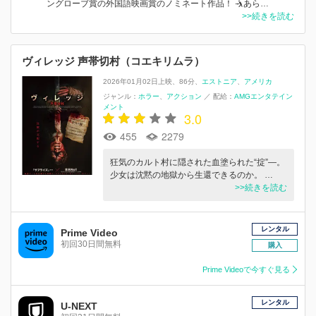
ングローブ賞の外国語映画賞のノミネート作品！ 🤺あら…
>>続きを読む
ヴィレッジ 声帯切村（コエキリムラ）
2026年01月02日上映
86分
エストニア
アメリカ
ジャンル：
ホラー
アクション
／
配給：
AMGエンタテイン
メント
3.0
455
2279
狂気のカルト村に隠された血塗られた“掟”―。
少女は沈黙の地獄から生還できるのか。 …
>>続きを読む
レンタル
Prime Video
初回30日間無料
購入
Prime Videoで今すぐ見る
レンタル
U-NEXT