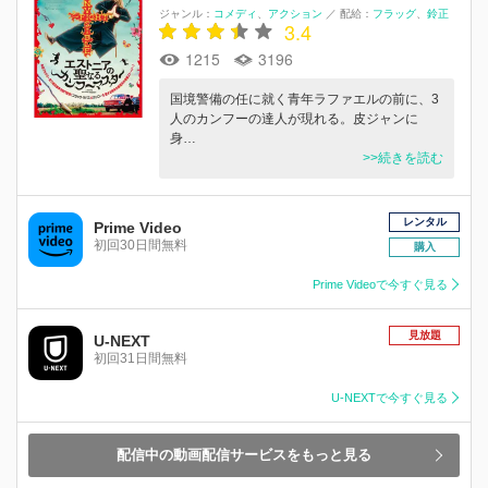
ジャンル：
コメディ
アクション
／
配給：
フラッグ
鈴正
3.4
1215
3196
国境警備の任に就く青年ラファエルの前に、3
人のカンフーの達人が現れる。皮ジャンに
身…
>>続きを読む
レンタル
Prime Video
初回30日間無料
購入
Prime Videoで今すぐ見る
見放題
U-NEXT
初回31日間無料
U-NEXTで今すぐ見る
配信中の動画配信サービスをもっと見る