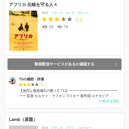
アフリカ 伝統を守る人々
90分
フランス
ロシア
モロッコ
3.4
29
76
動画配信サービスがあるか確認する
TSの感想・評価
3.1
【強烈な通過儀礼の数々】71点 ーーーーーーーーーーーーーー
ーー 監督:セルゲイ・ヤスゼンブスキー 製作国:エチオピア…
>>続きを読む
Lamb（原題）
94分
フランス
ドイツ
ノルウェー