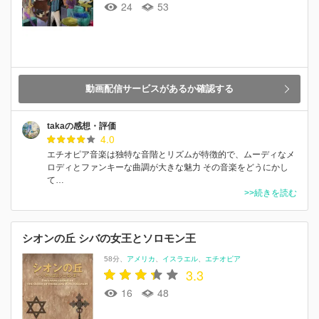
24
53
動画配信サービスがあるか確認する
takaの感想・評価
4.0
エチオピア音楽は独特な音階とリズムが特徴的で、ムーディなメ
ロディとファンキーな曲調が大きな魅力 その音楽をどうにかし
て…
>>続きを読む
シオンの丘 シバの女王とソロモン王
58分
アメリカ
イスラエル
エチオピア
3.3
16
48