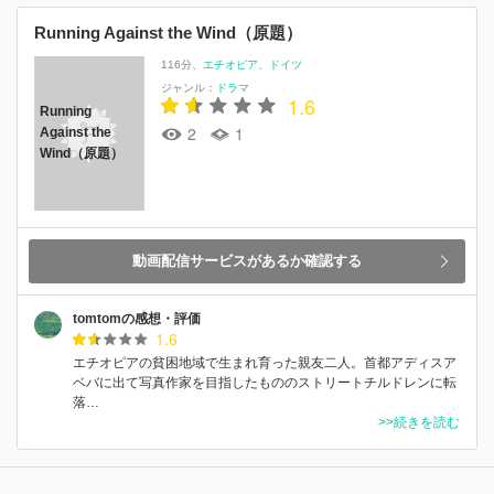
Running Against the Wind（原題）
116分
エチオピア
ドイツ
ジャンル：
ドラマ
1.6
Running
2
1
Against the
Wind（原題）
動画配信サービスがあるか確認する
tomtomの感想・評価
1.6
エチオピアの貧困地域で生まれ育った親友二人。首都アディスア
ベバに出て写真作家を目指したもののストリートチルドレンに転
落…
>>続きを読む