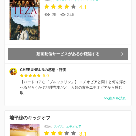
4.1
29
245
動画配信サービスがあるか確認する
CHEBUNBUNの感想・評価
5.0
【ハードコアな『ブルックリン』】 エチオピアと聞くと何を浮か
べるだろうか？地理専攻だと、人類の古をエチオピアから感じ
取…
>>続きを読む
地平線のキックオフ
92分
スイス
エチオピア
3.1