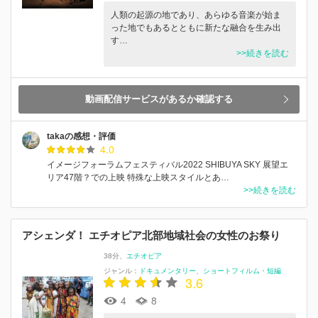
人類の起源の地であり、あらゆる音楽が始ま
った地でもあるとともに新たな融合を生み出
す…
>>続きを読む
動画配信サービスがあるか確認する
takaの感想・評価
4.0
イメージフォーラムフェスティバル2022 SHIBUYA SKY 展望エ
リア47階？での上映 特殊な上映スタイルとあ…
>>続きを読む
アシェンダ！ エチオピア北部地域社会の女性のお祭り
38分
エチオピア
ジャンル：
ドキュメンタリー
ショートフィルム・短編
3.6
4
8