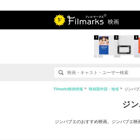
映画
1
2
3
¥1,650
¥990
¥99
Filmarks映画情報
映画製作国・地域
ジンバブ
ジン
ジンバブエのおすすめ映画。ジンバブエ映