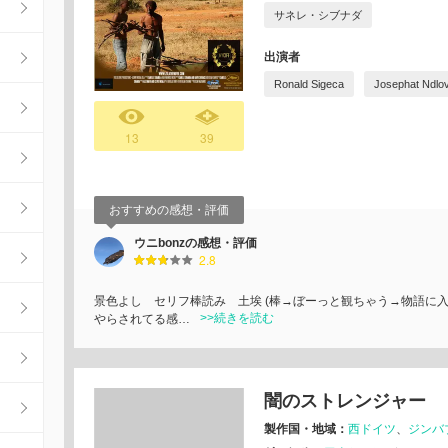
サネレ・シブナダ
出演者
Ronald Sigeca
Josephat Ndlo
13
39
おすすめの感想・評価
ウニbonzの感想・評価
2.8
景色よし セリフ棒読み 土埃 (棒→ぼーっと観ちゃう→物語に
>>続きを読む
やらされてる感…
闇のストレンジャー
製作国・地域：
西ドイツ
ジンバ