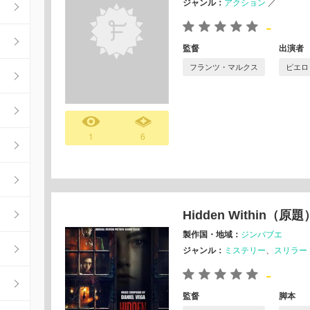
ジャンル：
アクション
／
-
監督
出演者
フランツ・マルクス
ピエロ
1
6
Hidden Within（原題
製作国・地域：
ジンバブエ
ジャンル：
ミステリー
スリラー
-
監督
脚本