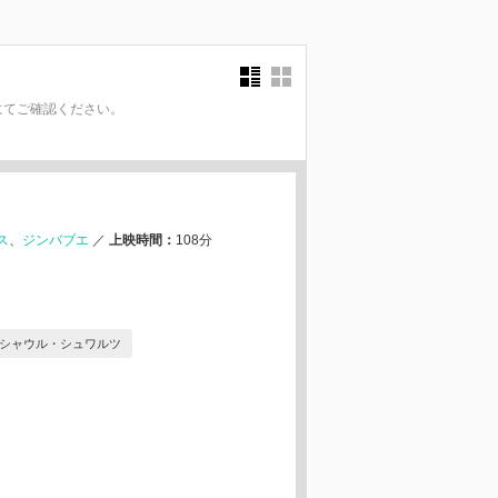
にてご確認ください。
。
ス
ジンバブエ
／
上映時間：
108分
シャウル・シュワルツ