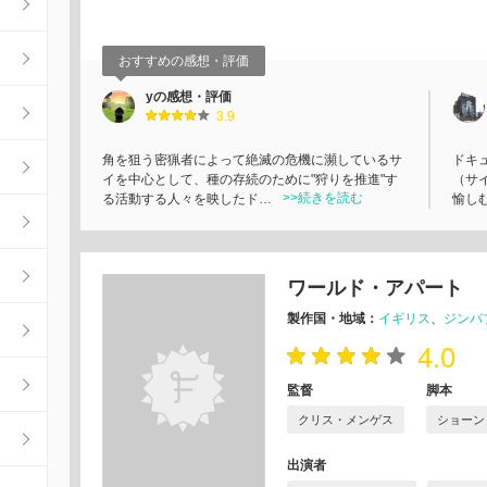
おすすめの感想・評価
yの感想・評価
3.9
角を狙う密猟者によって絶滅の危機に瀕しているサ
ドキ
イを中心として、種の存続のために"狩りを推進"す
（サ
>>続きを読む
る活動する人々を映したド…
愉し
ワールド・アパート
製作国・地域：
イギリス
ジンバ
4.0
監督
脚本
クリス・メンゲス
ショーン
出演者