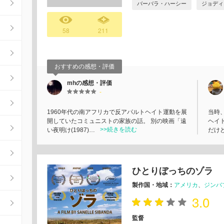
バーバラ・ハーシー
ジョディ
58
211
おすすめの感想・評価
mhの感想・評価
-
1960年代の南アフリカで反アパルトヘイト運動を展
当時
開していたコミュニストの家族の話。 別の映画「遠
ヘイ
>>続きを読む
い夜明け(1987)…
だけ
ひとりぼっちのゾラ
製作国・地域：
アメリカ
ジンバ
3.0
監督