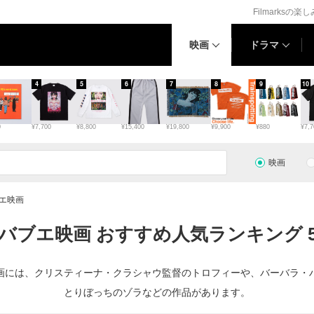
Filmarksの楽
映画
ドラマ
4
5
6
7
8
9
10
0
¥7,700
¥8,800
¥15,400
¥19,800
¥9,900
¥880
¥7,7
映画
エ映画
バブエ映画 おすすめ人気ランキング 
画には、クリスティーナ・クラシャウ監督のトロフィーや、バーバラ・
とりぼっちのゾラなどの作品があります。