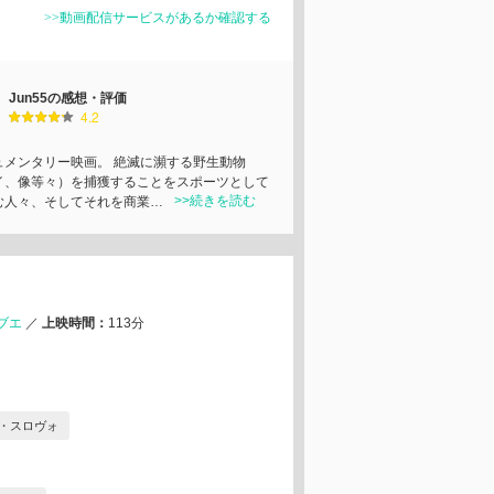
>>動画配信サービスがあるか確認する
Jun55の感想・評価
4.2
ュメンタリー映画。 絶滅に瀕する野生動物
イ、像等々）を捕獲することをスポーツとして
>>続きを読む
む人々、そしてそれを商業…
ブエ
／
上映時間：
113分
・スロヴォ