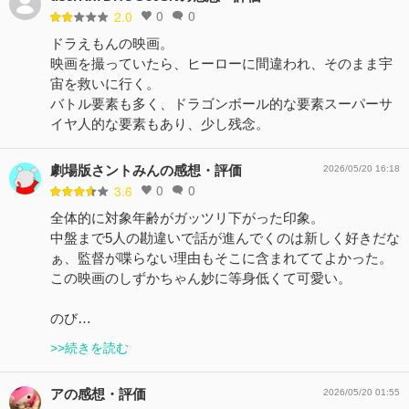
0
0
2.0
ドラえもんの映画。
映画を撮っていたら、ヒーローに間違われ、そのまま宇
宙を救いに行く。
バトル要素も多く、ドラゴンボール的な要素スーパーサ
イヤ人的な要素もあり、少し残念。
劇場版さントみんの感想・評価
2026/05/20 16:18
0
0
3.6
全体的に対象年齢がガッツリ下がった印象。
中盤まで5人の勘違いで話が進んでくのは新しく好きだな
ぁ、監督が喋らない理由もそこに含まれててよかった。
この映画のしずかちゃん妙に等身低くて可愛い。
のび…
>>続きを読む
アの感想・評価
2026/05/20 01:55