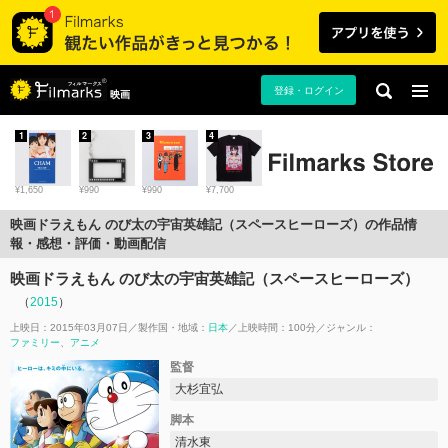
登録・ログイン
映画
1
2
3
4
¥1,650
¥990
¥990
¥7,700
映画ドラえもん のび太の宇宙英雄記（スペースヒーローズ）の作品情
報・感想・評価・動画配信
映画ドラえもん のび太の宇宙英雄記（スペースヒーローズ）
（
2015
）
上映日：2015年03月07日
製作国・地域：
日本
上映時間：100分
ジャンル：
ファミリー
アニメ
監督
大杉宜弘
脚本
清水東