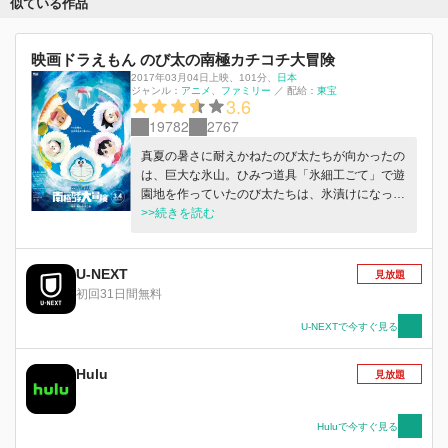
似ている作品
映画ドラえもん のび太の南極カチコチ大冒険
2017年03月04日上映
、
101分
、
日本
ジャンル：
アニメ
ファミリー
／
配給：
東宝
3.6
19782
2767
真夏の暑さに耐えかねたのび太たちが向かったの
は、巨大な氷山。ひみつ道具「氷細工ごて」で遊
園地を作っていたのび太たちは、氷漬けになって
いる不思議な腕輪を見つける。調べてみたとこ
>>続きを読む
ろ、なんと腕輪が氷に埋まったのは、人が住んで
いるはずもない10万年前の南極だった！腕輪の落
とし主を探して南極へと向かうドラえもんたち。
U-NEXT
見放題
その前に、なんと氷の下に閉ざされた巨大な都市
初回31日間無料
遺跡が姿を現す。「10万年前に行って、落とし物
を届けよう！」ひみつ道具「タイムベルト」で10
U-NEXTで今すぐ見る
万年前に向かうドラえもんたち。そこで、凍りつ
いてしまった自分たちの星を救うため、宇宙を旅
Hulu
見放題
し、腕輪の謎を追う少女カーラとヒャッコイ博士
に出会う。そして、腕輪を巡り、ドラえもんたち
は、地球が凍結する危機に直面する！
Huluで今すぐ見る