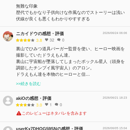
無難な印象
歴代でもかなり子供向けな作風なのでストーリーは浅い
伏線が良くも悪くもわかりやすすぎる
ニカイドウの感想・評価
2026/06/24 06:06
32
0
3.8
裏山でひみつ道具バーガー監督を使い、ヒーロー映画を
撮影していたドラえもん達。
裏山に宇宙船が墜落してしまったポックル星人（頭身を
調節したチンプイ風宇宙人）のアロン。
ドラえもん達を本物のヒーローと信…
>>続きを読む
akiOの感想・評価
2026/06/21 18:23
1
0
3.0
このレビューはネタバレを含みます
userKx7DHOG59SNの感想・評価
2026/06/05 15:04