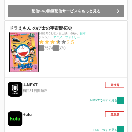
配信中の動画配信サービスをもっと見る
ドラえもん のび太の宇宙開拓史
1981年03月14日上映
、
96分
、
日本
ジャンル：
アニメ
ファミリー
3.5
7574
670
U-NEXT
見放題
初回31日間無料
U-NEXTで今すぐ見る
Hulu
見放題
Huluで今すぐ見る