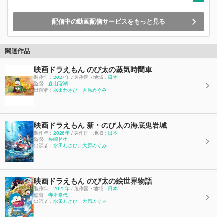
配信中の動画配信サービスをもっと見る
関連作品
映画ドラえもん のび太の蒸気時間車
製作年：
2027年
/ 製作国・地域：
日本
監督：
森山瑠潮
出演者：
水田わさび
、
大原めぐみ
映画ドラえもん 新・のび太の海底鬼岩城
製作年：
2026年
/ 製作国・地域：
日本
監督：
矢嶋哲生
出演者：
水田わさび
、
大原めぐみ
映画ドラえもん のび太の絵世界物語
製作年：
2025年
/ 製作国・地域：
日本
監督：
寺本幸代
出演者：
水田わさび
、
大原めぐみ