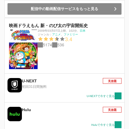
配信中の動画配信サービスをもっと見る
映画ドラえもん 新・のび太の宇宙開拓史
2009年03月07日上映
、
102分
、
日本
ジャンル：
アニメ
ファミリー
3.4
5174
536
U-NEXT
見放題
初回31日間無料
U-NEXTで今すぐ見る
Hulu
見放題
Huluで今すぐ見る