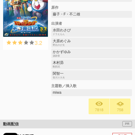
原作
藤子・F・不二雄
出演者
水田わさび
ドラえもん
3.2
大原めぐみ
野比のび太
かかずゆみ
源静香
木村昴
剛田武
関智一
骨川スネ夫
主題歌／挿入歌
miwa
7818
758
動画配信
PR