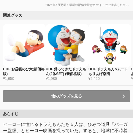
2026年7月更新：最新の配信状況は各サイトでご確認ください
関連グッズ
UDF お昼寝のび太(新価格
UDF 帰ってきたドラえも
UDF ドラえもん&ムード
版)
ん(2体SET) (新価格版)
もりあげ楽団
¥1,650
¥1,980
¥2,420
他のグッズを見る
あらすじ
ヒーローに憧れるドラえもんたち５人は、ひみつ道具「バーガ
ー監督」とヒーロー映画を撮っていた。すると、地球に不時着