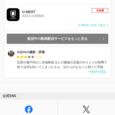
見放題
U-NEXT
初回31日間無料
U-NEXTで今すぐ見る
配信中の動画配信サービスをもっと見る
AQUAの感想・評価
2.9
広島や瀬戸内のご当地映画 父との最後の言葉のやりとりが喧嘩で
捨て台詞を吐いてしまったもも、父からのももへと宛てた手紙…
>>続きを読む
公式SNS