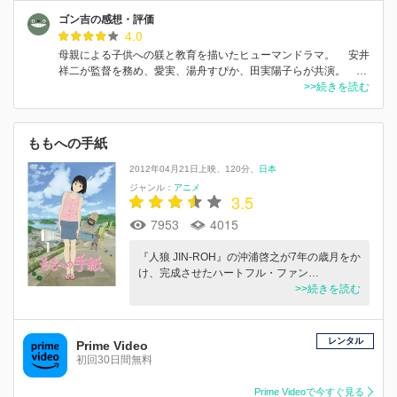
ゴン吉の感想・評価
4.0
母親による子供への躾と教育を描いたヒューマンドラマ。 安井
祥二が監督を務め、愛実、湯舟すぴか、田実陽子らが共演。 …
>>続きを読む
ももへの手紙
2012年04月21日上映
120分
日本
ジャンル：
アニメ
3.5
7953
4015
『人狼 JIN-ROH』の沖浦啓之が7年の歳月をか
け、完成させたハートフル・ファン…
>>続きを読む
レンタル
Prime Video
初回30日間無料
Prime Videoで今すぐ見る