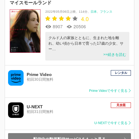
マイスモールランド
2022年05月06日上映
114分
日本
フランス
4.0
8907
20506
クルド人の家族とともに、生まれた地を離
れ、幼い頃から日本で育った17歳の少女、サ
ー…
>>続きを読む
レンタル
Prime Video
初回30日間無料
Prime Videoで今すぐ見る
見放題
U-NEXT
初回31日間無料
U-NEXTで今すぐ見る