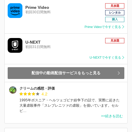
見放題
Prime Video
初回30日間無料
レンタル
購入
Prime Videoで今すぐ見る
見放題
U-NEXT
初回31日間無料
U-NEXTで今すぐ見る
配信中の動画配信サービスをもっと見る
クリームの感想・評価
4.2
1995年ボスニア・ヘルツェゴビナ紛争下の話で、実際に起きた
大量虐殺事件「スレブレニツァの虐殺」を描いています。セル
ビ…
>>続きを読む