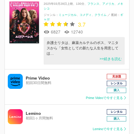
2025年03月28日上映
130分
フランス
アメリカ
メキ
シコ
ジャンル：
ミュージカル
コメディ
クライム
／
配給：
ギ
ャガ
3.7
6827
12740
弁護士リタは、麻薬カルテルのボス、マニタ
スから「女性としての新たな人生を用意して
ほ…
>>続きを読む
見放題
Prime Video
初回30日間無料
レンタル
購入
Prime Videoで今すぐ見る
レンタル
Lemino
初回1ヶ月間無料
購入
Leminoで今すぐ見る