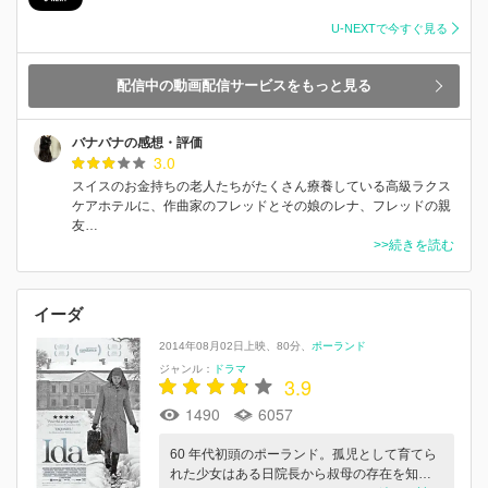
U-NEXTで今すぐ見る
配信中の動画配信サービスをもっと見る
バナバナの感想・評価
3.0
スイスのお金持ちの老人たちがたくさん療養している高級ラクス
ケアホテルに、作曲家のフレッドとその娘のレナ、フレッドの親
友…
>>続きを読む
イーダ
2014年08月02日上映
80分
ポーランド
ジャンル：
ドラマ
3.9
1490
6057
60 年代初頭のポーランド。孤児として育てら
れた少女はある日院⻑から叔母の存在を知…