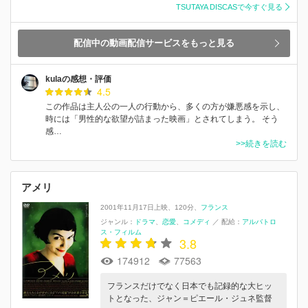
TSUTAYA DISCASで今すぐ見る
配信中の動画配信サービスをもっと見る
kulaの感想・評価
4.5
この作品は主人公の一人の行動から、多くの方が嫌悪感を示し、
時には「男性的な欲望が詰まった映画」とされてしまう。 そう
感…
>>続きを読む
アメリ
2001年11月17日上映
120分
フランス
ジャンル：
ドラマ
恋愛
コメディ
／
配給：
アルバトロ
ス・フィルム
3.8
174912
77563
フランスだけでなく日本でも記録的な大ヒッ
トとなった、ジャン＝ピエール・ジュネ監督