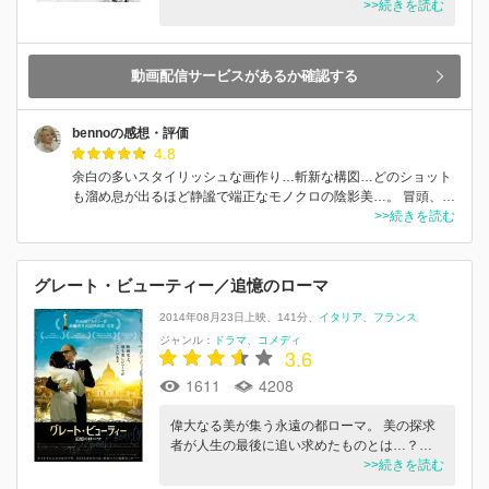
>>続きを読む
動画配信サービスがあるか確認する
bennoの感想・評価
4.8
余白の多いスタイリッシュな画作り…斬新な構図…どのショット
も溜め息が出るほど静謐で端正なモノクロの陰影美…。 冒頭、…
>>続きを読む
グレート・ビューティー／追憶のローマ
2014年08月23日上映
141分
イタリア
フランス
ジャンル：
ドラマ
コメディ
3.6
1611
4208
偉大なる美が集う永遠の都ローマ。 美の探求
者が人生の最後に追い求めたものとは…？…
>>続きを読む