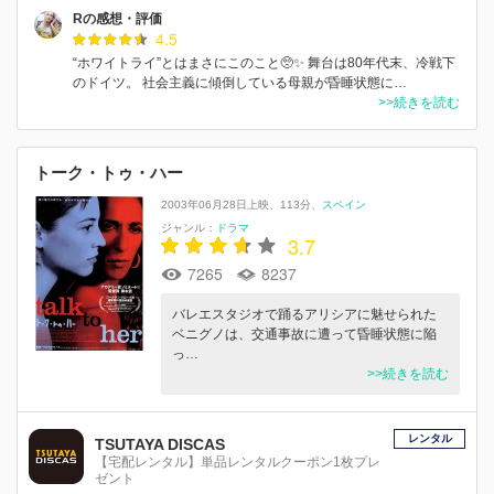
Rの感想・評価
4.5
“ホワイトライ”とはまさにこのこと🥺✨ 舞台は80年代末、冷戦下
のドイツ。 社会主義に傾倒している母親が昏睡状態に…
>>続きを読む
トーク・トゥ・ハー
2003年06月28日上映
113分
スペイン
ジャンル：
ドラマ
3.7
7265
8237
バレエスタジオで踊るアリシアに魅せられた
ベニグノは、交通事故に遭って昏睡状態に陥
っ…
>>続きを読む
レンタル
TSUTAYA DISCAS
【宅配レンタル】単品レンタルクーポン1枚プレ
ゼント