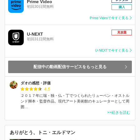
Prime Video
初回30日間無料
購入
Prime Videoで今すぐ見る
見放題
U-NEXT
初回31日間無料
U-NEXTで今すぐ見る
配信中の動画配信サービスをもっと見る
ダオの感想・評価
4.5
２０１７年に瑞・独・仏・丁でつくられたリューベン・オストル
ンド脚本・監督作品。現代アート美術館のキュレーターとして周
囲…
>>続きを読む
ありがとう、トニ・エルドマン