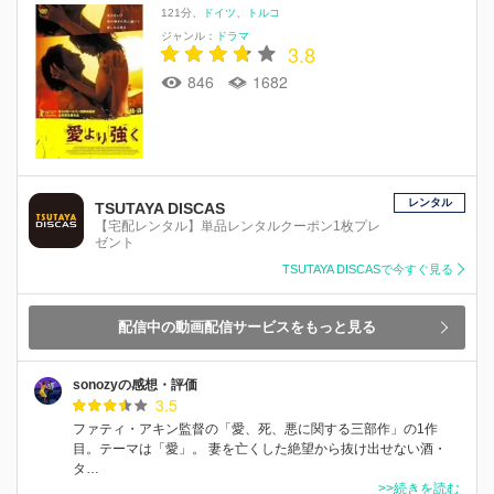
121分
ドイツ
トルコ
ジャンル：
ドラマ
3.8
846
1682
レンタル
TSUTAYA DISCAS
【宅配レンタル】単品レンタルクーポン1枚プレ
ゼント
TSUTAYA DISCASで今すぐ見る
配信中の動画配信サービスをもっと見る
sonozyの感想・評価
3.5
ファティ・アキン監督の「愛、死、悪に関する三部作」の1作
目。テーマは「愛」。 妻を亡くした絶望から抜け出せない酒・
タ…
>>続きを読む