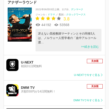
アナザーラウンド
2021年09月03日上映
117分
デンマーク
ジャンル：
ドラマ
／
配給：
クロックワークス
3.8
44192
53568
冴えない高校教師マーティンとその同僚3人
は、ノルウェー人哲学者の「血中アルコール
濃…
>>続きを読む
見放題
U-NEXT
初回31日間無料
U-NEXTで今すぐ見る
見放題
DMM TV
月額550円が14日間無料！
DMM TVで今すぐ見る