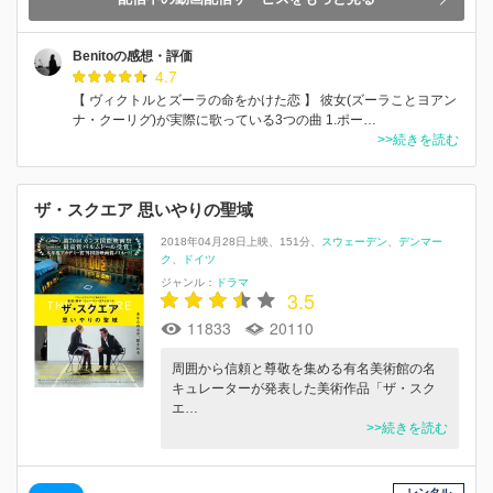
Benitoの感想・評価
4.7
【 ヴィクトルとズーラの命をかけた恋 】 彼女(ズーラことヨアン
ナ・クーリグ)が実際に歌っている3つの曲 1.ポー…
>>続きを読む
ザ・スクエア 思いやりの聖域
2018年04月28日上映
151分
スウェーデン
デンマー
ク
ドイツ
ジャンル：
ドラマ
3.5
11833
20110
周囲から信頼と尊敬を集める有名美術館の名
キュレーターが発表した美術作品「ザ・スク
エ…
>>続きを読む
レンタル