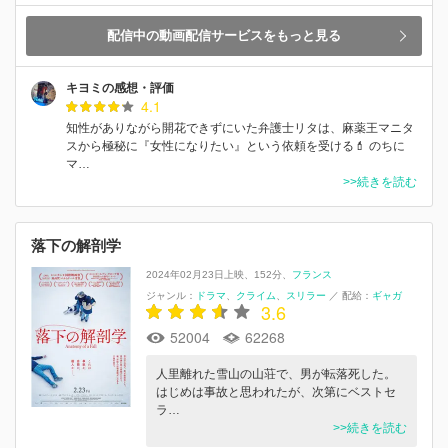
配信中の動画配信サービスをもっと見る
キヨミの感想・評価
4.1
知性がありながら開花できずにいた弁護士リタは、麻薬王マニタ
スから極秘に『女性になりたい』という依頼を受ける💄 のちに
マ…
>>続きを読む
落下の解剖学
2024年02月23日上映
152分
フランス
ジャンル：
ドラマ
クライム
スリラー
／
配給：
ギャガ
3.6
52004
62268
⼈⾥離れた雪⼭の⼭荘で、男が転落死した。
はじめは事故と思われたが、次第にベストセ
ラ…
>>続きを読む