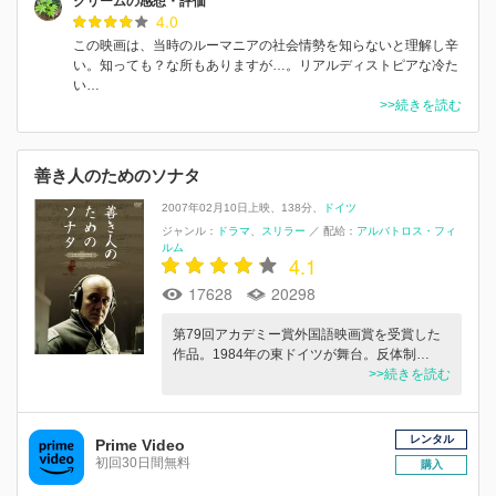
クリームの感想・評価
4.0
この映画は、当時のルーマニアの社会情勢を知らないと理解し辛
い。知っても？な所もありますが…。リアルディストピアな冷た
い…
>>続きを読む
善き人のためのソナタ
2007年02月10日上映
138分
ドイツ
ジャンル：
ドラマ
スリラー
／
配給：
アルバトロス・フィ
ルム
4.1
17628
20298
第79回アカデミー賞外国語映画賞を受賞した
作品。1984年の東ドイツが舞台。反体制…
>>続きを読む
レンタル
Prime Video
初回30日間無料
購入