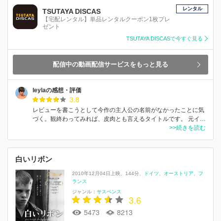
レンタル
TSUTAYA DISCAS
【宅配レンタル】単品レンタルクーポン1枚プレ
ゼント
TSUTAYA DISCASで今すぐ見る
配信中の動画配信サービスをもっと見る
leylaの感想・評価
3.8
レビューを書こうとして今作の主人公の名前がなかったことに気
づく。観終わってみれば、皮肉とも言えるタイトルです。 元イ…
>>続きを読む
白いリボン
2010年12月04日上映
144分
ドイツ
オーストリア
フ
ランス
ジャンル：
サスペンス
3.6
5473
8213