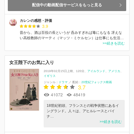
配信中の動画配信サービスをもっと見る
カレンの感想・評価
3.9
昔から、酒は百役の長というが 呑みすぎれば毒にもなる 冴えな
い高校教師のマーティ（マッツ・ミケルセン）は仕事にも生活…
>>続きを読む
女王陛下のお気に入り
2019年02月15日上映
120分
アイルランド
アメリカ
イギリス
ジャンル：
ドラマ
／
配給：
20世紀フォックス映画
3.7
41072
48419
18世紀初頭、フランスとの戦争状態にあるイ
ングランド。人々は、アヒルレースとパイ
ナ…
>>続きを読む