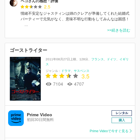
ペコさんの感想・評価
2.5
情緒不安定なジャスティンは姉のクレアが準備してくれた結婚式
パーティーで元気がなく、意味不明な行動をしてみんなは困惑！
…
>>続きを読む
ゴーストライター
2011年08月27日上映
128分
フランス
ドイツ
イギリ
ス
ジャンル：
ドラマ
サスペンス
3.5
7104
4707
レンタル
Prime Video
初回30日間無料
購入
Prime Videoで今すぐ見る