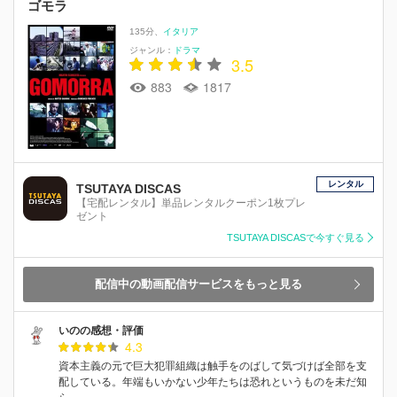
ゴモラ
135分
イタリア
ジャンル：
ドラマ
3.5
883
1817
レンタル
TSUTAYA DISCAS
【宅配レンタル】単品レンタルクーポン1枚プレ
ゼント
TSUTAYA DISCASで今すぐ見る
配信中の動画配信サービスをもっと見る
いのの感想・評価
4.3
資本主義の元で巨大犯罪組織は触手をのばして気づけば全部を支
配している。年端もいかない少年たちは恐れというものを未だ知