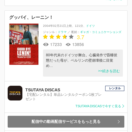
グッバイ、レーニン！
2004年02月21日上映
121分
ドイツ
ジャンル：
ドラマ
／
配給：
ギャガ・コミュニケーションズ
3.7
17233
13856
80年代末のドイツが舞台。心臓発作で昏睡状
態だった母が、ベルリンの壁崩壊後に目覚
め…
>>続きを読む
レンタル
TSUTAYA DISCAS
【宅配レンタル】単品レンタルクーポン1枚プレ
ゼント
TSUTAYA DISCASで今すぐ見る
配信中の動画配信サービスをもっと見る