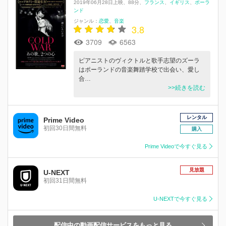
2019年06月28日上映
88分
フランス
イギリス
ポーラ
ンド
ジャンル：
恋愛
音楽
3.8
3709
6563
ピアニストのヴィクトルと歌手志望のズーラ
はポーランドの音楽舞踏学校で出会い、愛し
合…
>>続きを読む
レンタル
Prime Video
初回30日間無料
購入
Prime Videoで今すぐ見る
見放題
U-NEXT
初回31日間無料
U-NEXTで今すぐ見る
配信中の動画配信サービスをもっと見る