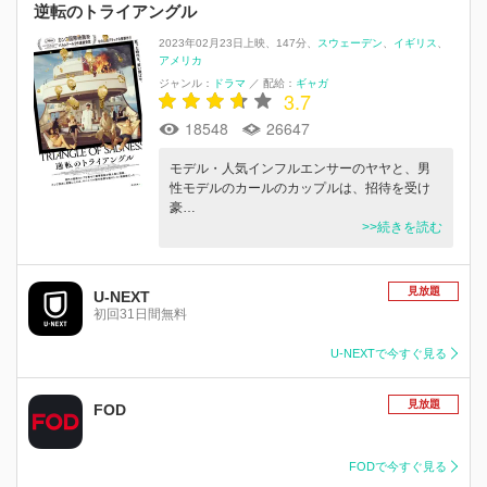
逆転のトライアングル
2023年02月23日上映
147分
スウェーデン
イギリス
アメリカ
ジャンル：
ドラマ
／
配給：
ギャガ
3.7
18548
26647
モデル・人気インフルエンサーのヤヤと、男
性モデルのカールのカップルは、招待を受け
豪…
>>続きを読む
見放題
U-NEXT
初回31日間無料
U-NEXTで今すぐ見る
見放題
FOD
FODで今すぐ見る