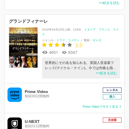
>>続きを読む
グランドフィナーレ
2016年04月16日上映
118分
イタリア
フランス
スイ
ス
ジャンル：
ドラマ
コメディ
／
配給：
ギャガ
3.5
4601
8347
世界的にその名を知られる、英国人音楽家フ
レッド(マイケル・ケイン)。今では作曲も指…
>>続きを読む
レンタル
Prime Video
初回30日間無料
購入
Prime Videoで今すぐ見る
見放題
U-NEXT
初回31日間無料