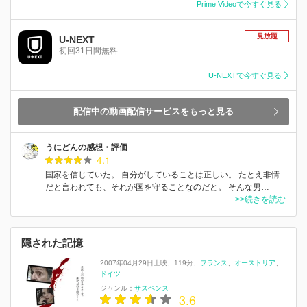
Prime Videoで今すぐ見る
見放題
U-NEXT
初回31日間無料
U-NEXTで今すぐ見る
配信中の動画配信サービスをもっと見る
うにどんの感想・評価
4.1
国家を信じていた。 自分がしていることは正しい。 たとえ非情
だと言われても、それが国を守ることなのだと。 そんな男…
>>続きを読む
隠された記憶
2007年04月29日上映
119分
フランス
オーストリア
ドイツ
ジャンル：
サスペンス
3.6