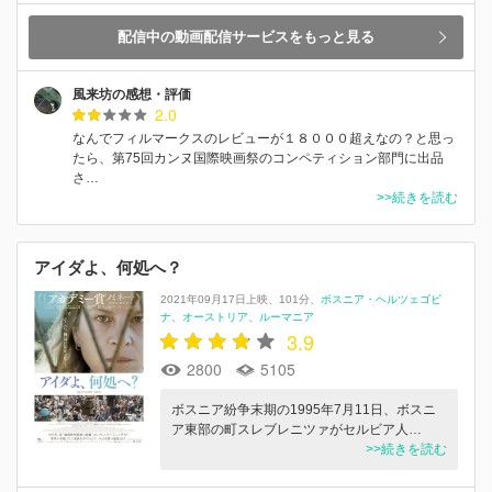
配信中の動画配信サービスをもっと見る
風来坊の感想・評価
2.0
なんでフィルマークスのレビューが１８０００超えなの？と思っ
たら、第75回カンヌ国際映画祭のコンペティション部門に出品
さ…
>>続きを読む
アイダよ、何処へ？
2021年09月17日上映
101分
ボスニア・ヘルツェゴビ
ナ
オーストリア
ルーマニア
3.9
2800
5105
ボスニア紛争末期の1995年7月11日、ボスニ
ア東部の町スレブレニツァがセルビア人…
>>続きを読む