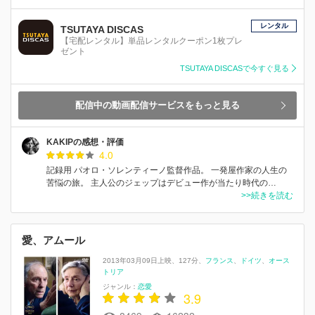
レンタル
TSUTAYA DISCAS
【宅配レンタル】単品レンタルクーポン1枚プレ
ゼント
TSUTAYA DISCASで今すぐ見る
配信中の動画配信サービスをもっと見る
KAKIPの感想・評価
4.0
記録用 パオロ・ソレンティーノ監督作品。 一発屋作家の人生の
苦悩の旅。 主人公のジェップはデビュー作が当たり時代の…
>>続きを読む
愛、アムール
2013年03月09日上映
127分
フランス
ドイツ
オース
トリア
ジャンル：
恋愛
3.9