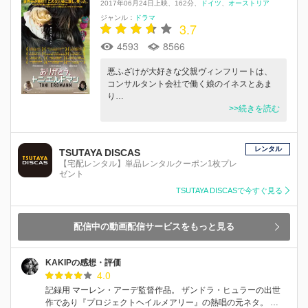
2017年06月24日上映
162分
ドイツ
オーストリア
ジャンル：
ドラマ
3.7
4593
8566
悪ふざけが大好きな父親ヴィンフリートは、
コンサルタント会社で働く娘のイネスとあま
り…
>>続きを読む
レンタル
TSUTAYA DISCAS
【宅配レンタル】単品レンタルクーポン1枚プレ
ゼント
TSUTAYA DISCASで今すぐ見る
配信中の動画配信サービスをもっと見る
KAKIPの感想・評価
4.0
記録用 マーレン・アーデ監督作品。 ザンドラ・ヒュラーの出世
作であり『プロジェクトヘイルメアリー』の熱唱の元ネタ。 …