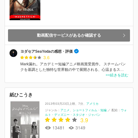
動画配信サービスがあるか確認する
ヨダセアSeaYodaの感想・評価
3.6
Mark漏れ。アカデミー短編アニメ映画賞受賞作。 スチームパン
クを基調とした独特な世界観の中で展開される、心温まるス…
>>続きを読む
紙ひこうき
2013年03月23日上映
7分
アメリカ
ジャンル：
アニメ
ショートフィルム・短編
／
配給：
ウォ
ルト・ディズニー・スタジオ・ジャパン
3.9
13481
3149