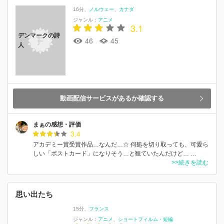
16分
ノルウェー
カナダ
ジャンル：
アニメ
3.1
デンマークの詩
46
45
人
動画配信サービスがあるか確認する
まぁの感想・評価
3.4
アカデミー賞受賞作品…なんだ…☆ 何処を切り取っても、可愛ら
しい「ポストカード」になりそう…と観ていたんだけど… …
>>続きを読む
思い出たち
15分
フランス
ジャンル：
アニメ
ショートフィルム・短編