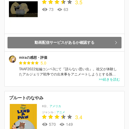
3.5
73
63
動画配信サービスがあるか確認する
miraの感想・評価
5.0
TAAF2022短編コンペ3にて『語らない思い出』。祖父が体験し
たアルジェリア戦争での出来事をアニメートしようとする孫…
>>続きを読む
プルートのなやみ
8分
アメリカ
ジャンル：
アニメ
3.4
570
149