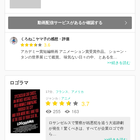
動画配信サービスがあるか確認する
くろねこヤマ子の感想・評価
3.6
アカデミー賞短編映画 アニメーション賞受賞作品。 ショーン・
タンの世界展 にて鑑賞。 味気ない日々の中、 とある生…
>>続きを読む
ロゴラマ
17分
フランス
アメリカ
ジャンル：
アニメ
3.7
255
163
ロサンゼルスで警察が凶悪犯を追う大追跡劇
が発生！驚くべきは、すべてが企業ロゴで作
ら…
>>続きを読む