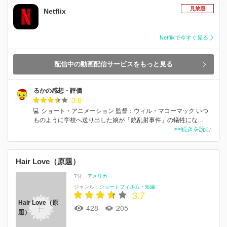
見放題
Netflix
Netflixで今すぐ見る
配信中の動画配信サービスをもっと見る
るかの感想・評価
3.6
💻 ショート・アニメーション 監督：ウィル・マコーマック いつ
ものように学校へ送り出した娘が「銃乱射事件」の犠牲にな…
>>続きを読む
Hair Love（原題）
7分
アメリカ
ジャンル：
ショートフィルム・短編
3.7
Hair Love（原
428
205
題）