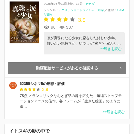
2026年05月01日上映
18分
カナダ
ジャンル：
アニメ
ショートフィルム・短編
／
配給：
SAM
ANSA
3.9
90
337
涙が真珠になる少女に恋をした貧しい少年。
救いたい気持ちが、いつしか“稼ぎ”へ変わり…
>>続きを読む
動画配信サービスがあるか確認する
62355シネマ5の感想・評価
3.9
78点 メランコリックなおとぎ話の趣を湛えた、短編ストップモ
ーションアニメの佳作。各フレームが「生きた絵画」のように
緻…
>>続きを読む
イトスギの影の中で