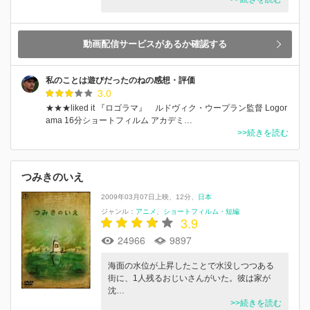
動画配信サービスがあるか確認する
私のことは遊びだったのねの感想・評価
3.0
★★★liked it 『ロゴラマ』 ルドヴィク・ウープラン監督 Logor
ama 16分ショートフィルム アカデミ…
>>続きを読む
つみきのいえ
2009年03月07日上映
12分
日本
ジャンル：
アニメ
ショートフィルム・短編
3.9
24966
9897
海面の水位が上昇したことで水没しつつある
街に、1人残るおじいさんがいた。彼は家が
沈…
>>続きを読む