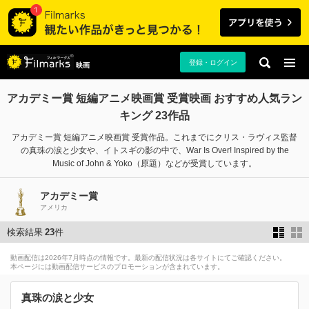
登録・ログイン
映画
アカデミー賞 短編アニメ映画賞 受賞映画 おすすめ人気ラン
キング 23作品
アカデミー賞 短編アニメ映画賞 受賞作品。これまでにクリス・ラヴィス監督
の真珠の涙と少女や、イトスギの影の中で、War Is Over! Inspired by the
Music of John & Yoko（原題）などが受賞しています。
アカデミー賞
アメリカ
検索結果
23
件
動画配信は2026年7月時点の情報です。最新の配信状況は各サイトにてご確認ください。
本ページには動画配信サービスのプロモーションが含まれています。
真珠の涙と少女