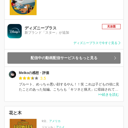
見放題
ディズニープラス
新ブランド「スター」が追加
ディズニープラスで今すぐ見る
配信中の動画配信サービスをもっと見る
Melkoの感想・評価
3.5
プルート、めっちゃ悪い顔するやん！！笑 これは子どもの頃に見
たことのあった短編。こちらも「キツネと猟犬」に収録されて…
>>続きを読む
花と木
9分
アメリカ
ジャンル：
アニメ