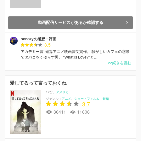
動画配信サービスがあるか確認する
sonozyの感想・評価
3.5
アカデミー賞: 短篇アニメ映画賞受賞作。 騒がしいカフェの窓際
でタバコをくゆらす男。 “What is Love?”と…
>>続きを読む
愛してるって言っておくね
12分
アメリカ
ジャンル：
アニメ
ショートフィルム・短編
3.7
36411
11606