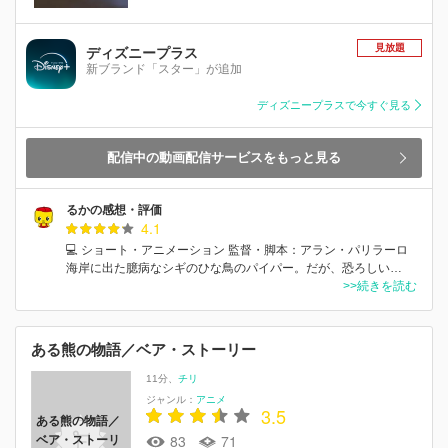
見放題
ディズニープラス
新ブランド「スター」が追加
ディズニープラスで今すぐ見る
配信中の動画配信サービスをもっと見る
るかの感想・評価
4.1
💻 ショート・アニメーション 監督・脚本：アラン・パリラーロ
海岸に出た臆病なシギのひな鳥のパイパー。だが、恐ろしい…
>>続きを読む
ある熊の物語／ベア・ストーリー
11分
チリ
ジャンル：
アニメ
3.5
ある熊の物語／
83
71
ベア・ストーリ