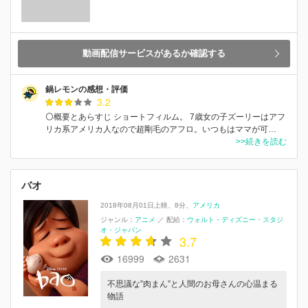
動画配信サービスがあるか確認する
鍋レモンの感想・評価
3.2
⚪概要とあらすじ ショートフィルム。 7歳女の子ズーリーはアフ
リカ系アメリカ人なので超剛毛のアフロ。いつもはママが可…
>>続きを読む
バオ
2018年08月01日上映
8分
アメリカ
ジャンル：
アニメ
／
配給：
ウォルト・ディズニー・スタジ
オ・ジャパン
3.7
16999
2631
不思議な”肉まん”と人間のお母さんの心温まる
物語