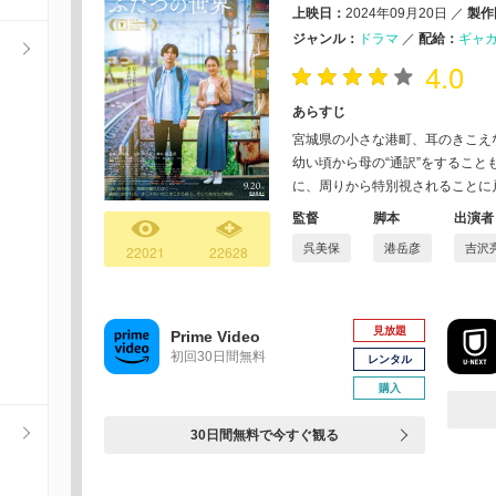
上映日：
2024年09月20日
／
製作
ジャンル：
ドラマ
／
配給：
ギャ
4.0
あらすじ
宮城県の小さな港町、耳のきこえ
幼い頃から母の“通訳”をすること
に、周りから特別視されることに
監督
脚本
出演者
呉美保
港岳彦
吉沢
22021
22628
見放題
Prime Video
初回30日間無料
レンタル
購入
30日間無料で今すぐ観る