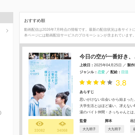
おすすめ順
動画配信は2026年7月時点の情報です。最新の配信状況は各サイト
本ページには動画配信サービスのプロモーションが含まれています
今日の空が一番好き、
上映日：
2025年04月25日
／
製作
ジャンル：
恋愛
／
配給：
日活
3.8
あらすじ
思いがけない出会いから始まった
⼤学⽣活とはほど遠い、冴えない
)
湯のバイト仲間・さっちゃんとは
監督
脚本
出
大九明子
大九明子
33082
34068