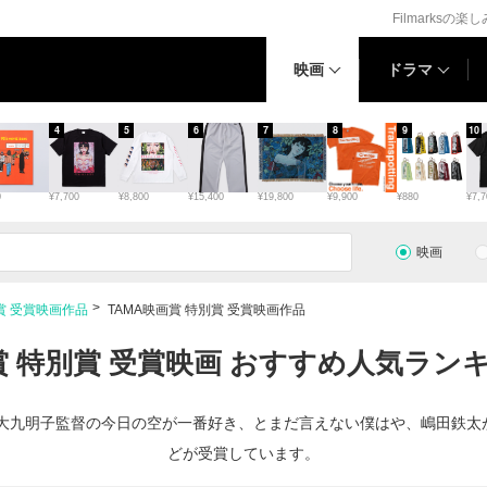
Filmarksの楽
映画
ドラマ
4
5
6
7
8
9
10
0
¥7,700
¥8,800
¥15,400
¥19,800
¥9,900
¥880
¥7,7
映画
賞 受賞映画作品
TAMA映画賞 特別賞 受賞映画作品
賞 特別賞 受賞映画 おすすめ人気ランキ
でに大九明子監督の今日の空が一番好き、とまだ言えない僕はや、嶋田鉄
どが受賞しています。