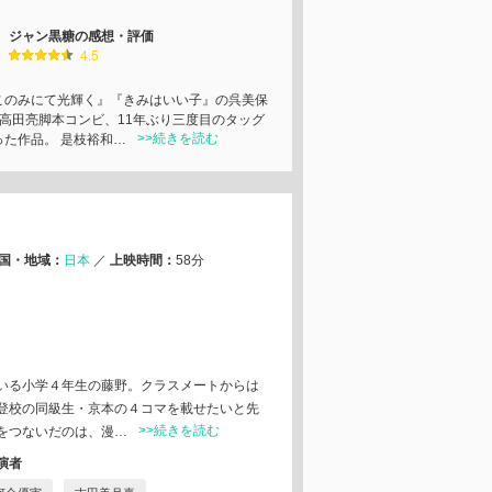
ジャン黒糖の感想・評価
4.5
このみにて光輝く』『きみはいい子』の呉美保
×高田亮脚本コンビ、11年ぶり三度目のタッグ
>>続きを読む
った作品。 是枝裕和…
国・地域：
日本
／
上映時間：
58分
いる小学４年生の藤野。クラスメートからは
登校の同級生・京本の４コマを載せたいと先
>>続きを読む
をつないだのは、漫…
演者