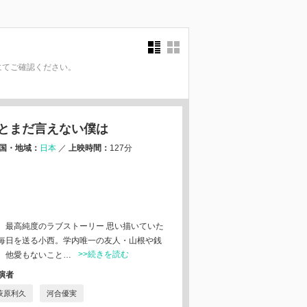
にてご確認ください。
。
とまだ言えない僕は
国・地域：
日本
／
上映時間：
127分
、最⾼純度のラブストーリー 思い描いていた
毎⽇を送る⼩⻄。学内唯⼀の友⼈・⼭根や銭
>>続きを読む
、他愛もないこと…
演者
萩原利久
河合優実