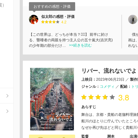
賞）
おすすめの感想・評価
似太郎の感想・評価
4.2
【この世界は、どっちが本当？🤷‍♂️】 前半に於け
僕が
る、聾唖者の両親を持つ主人公の五十嵐大(吉沢亮)
画は
>>続きを読む
の少年期の部分だけ…
れな
リバー、流れないでよ
上映日：
2023年06月23日
／
製作
ジャンル：
コメディ
／
配給：
ト
3.8
あらすじ
舞台は、京都・貴船の⽼舗料理旅
船川のほとりに佇んでいたところを
なぜか再び先ほどと同じく貴船川
監督
脚本
出演