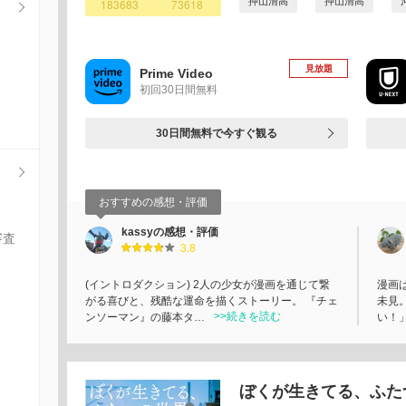
押山清高
押山清高
183683
73618
見放題
Prime Video
初回30日間無料
30日間無料で今すぐ観る
おすすめの感想・評価
kassyの感想・評価
審査
3.8
(イントロダクション) 2人の少女が漫画を通じて繋
漫画
がる喜びと、残酷な運命を描くストーリー。 『チェ
未見
>>続きを読む
ンソーマン』の藤本タ…
い！
ぼくが生きてる、ふた