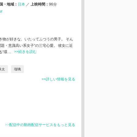
国・地域：
日本
／
上映時間：
96分
ur
生き物が好きな、いたってふつうの男子。 そん
問題・意識高い系女子”の三宅心愛。 彼女に近
>>続きを読む
る“環…
鉄太
瑠璃
>>詳しい情報を見る
>>配信中の動画配信サービスをもっと見る