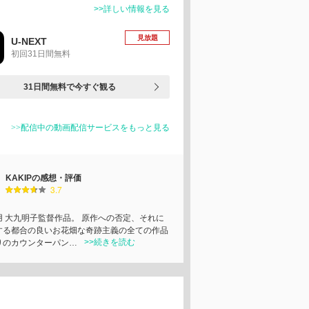
>>詳しい情報を見る
見放題
U-NEXT
初回31日間無料
31日間無料で今すぐ観る
>>配信中の動画配信サービスをもっと見る
KAKIPの感想・評価
3.7
用 大九明子監督作品。 原作への否定、それに
する都合の良いお花畑な奇跡主義の全ての作品
>>続きを読む
りのカウンターパン…