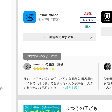
見放題
Prime Video
初回30日間無料
レンタル
購入
30日間無料で今すぐ観る
おすすめの感想・評価
momoruの感想・評価
3.8
冴えない日々を送る大学生小西を萩原利久 風呂屋の
記録
バイトで一緒に働いてるさっちゃんを伊東蒼 一人ざ
付随
>>続きを読む
る蕎麦女の桜田花を河合…
へ怒
件)
ふつうの子ども