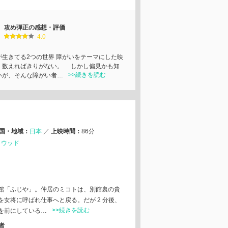
攻め弾正の感想・評価
4.0
生きてる2つの世界 障がいをテーマにした映
、数えればきりがない。 しかし偏見かも知
>>続きを読む
いが、そんな障がい者…
国・地域：
日本
／
上映時間：
86分
リウッド
館「ふじや」。仲居のミコトは、別館裏の貴
⼥将に呼ばれ仕事へと戻る。だが 2 分後、
>>続きを読む
を前にしている…
者