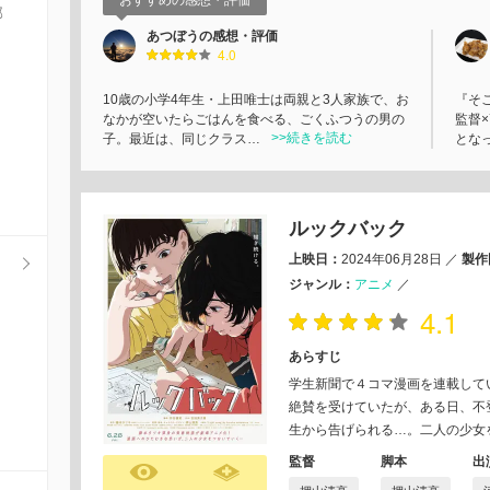
おすすめの感想・評価
部
あつぼうの感想・評価
4.0
10歳の小学4年生・上田唯士は両親と3人家族で、お
『そ
なかが空いたらごはんを食べる、ごくふつうの男の
監督
>>続きを読む
子。最近は、同じクラス…
とな
ルックバック
上映日：
2024年06月28日
／
製作
ジャンル：
アニメ
／
4.1
あらすじ
学生新聞で４コマ漫画を連載して
絶賛を受けていたが、ある日、不
生から告げられる…。二人の少女
監督
脚本
出