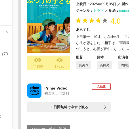
上映日：
2025年09月05日
／
製作
ジャンル：
ドラマ
／
配給：
murm
4.0
あらすじ
上田唯士、10才、小学4年生。 
な彼が恋をした。 相手は、“環境
づこうと、心愛が夢中になってい
(79
監督
脚本
出演者
呉美保
高田亮
嶋田
11860
17630
見放題
Prime Video
初回30日間無料
30日間無料で今すぐ観る
部