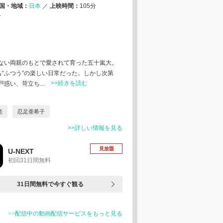
国・地域：
日本
／
上映時間：
105分
ガ
ない両親のもとで愛されて育った五十嵐大。
も“ふつう”の楽しい日常だった。しかし次第
>>続きを読む
戸惑い、苛立ち…
亮
忍足亜希子
>>詳しい情報を見る
見放題
U-NEXT
初回31日間無料
31日間無料で今すぐ観る
>>配信中の動画配信サービスをもっと見る