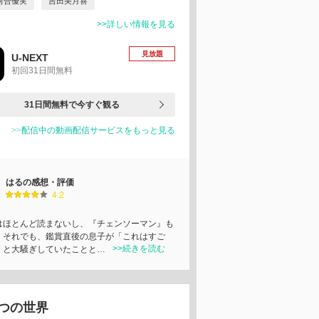
河合優実
吉田美月喜
>>詳しい情報を見る
見放題
U-NEXT
初回31日間無料
31日間無料で今すぐ観る
>>配信中の動画配信サービスをもっと見る
はるの感想・評価
4.2
はほとんど読まないし、『チェンソーマン』も
。それでも、鑑賞直後の息子が「これはすご
>>続きを読む
」と大騒ぎしていたことと…
つの世界