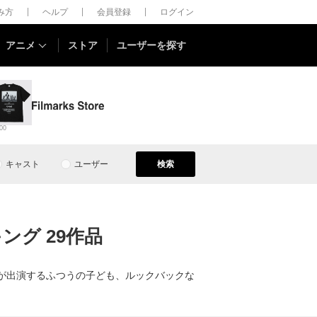
しみ方
ヘルプ
会員登録
ログイン
アニメ
ストア
ユーザーを探す
00
キャスト
ユーザー
検索
ング 29作品
太が出演するふつうの子ども、ルックバックな