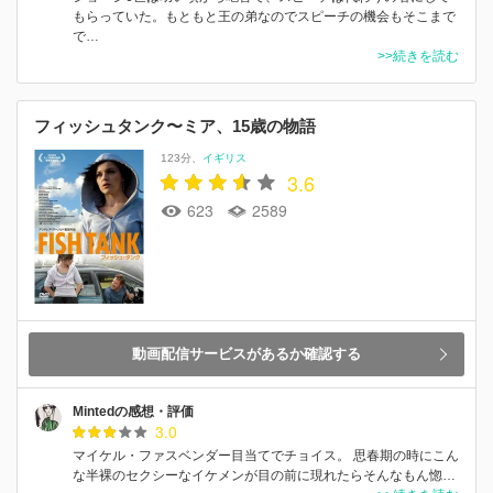
もらっていた。もともと王の弟なのでスピーチの機会もそこまで
で…
>>続きを読む
フィッシュタンク〜ミア、15歳の物語
123分
イギリス
3.6
623
2589
動画配信サービスがあるか確認する
Mintedの感想・評価
3.0
マイケル・ファスベンダー目当てでチョイス。 思春期の時にこん
な半裸のセクシーなイケメンが目の前に現れたらそんなもん惚…