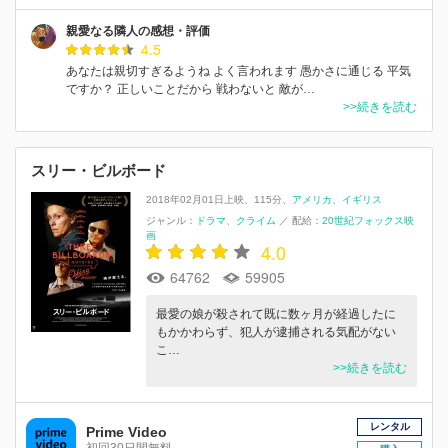
親愛なる隣人の感想・評価
4.5
あなたは親切すぎるようね よく言われます 愚かさに通じる 平気
ですか？ 正しいことだから 戦わないと 敵が…
>>続きを読む
スリー・ビルボード
2018年02月01日上映
115分
アメリカ
イギリス
ジャンル：
ドラマ
クライム
／
配給：
20世紀フォックス映
画
4.0
64762
59905
最愛の娘が殺されて既に数ヶ月が経過したに
もかかわらず、犯人が逮捕される気配がない
こ…
>>続きを読む
レンタル
Prime Video
初回30日間無料