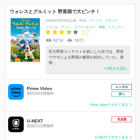
ウォレスとグルミット 野菜畑で大ピンチ！
2006年03月18日上映
85分
アメリカ
イギリス
ジャンル：
アニメ
アドベンチャー・冒険
ファミリー
3.7
9214
1671
巨大野菜コンテストを前にした街では、野良
ウサギによる野菜の被害が続出していた。発
明…
>>続きを読む
レンタル
Prime Video
初回30日間無料
購入
Prime Videoで今すぐ見る
見放題
U-NEXT
初回31日間無料
U-NEXTで今すぐ見る