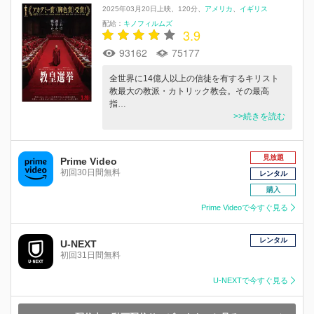
2025年03月20日上映
120分
アメリカ
イギリス
配給：
キノフィルムズ
3.9
93162
75177
全世界に14億人以上の信徒を有するキリスト
教最大の教派・カトリック教会。その最高
指…
>>続きを読む
見放題
Prime Video
初回30日間無料
レンタル
購入
Prime Videoで今すぐ見る
レンタル
U-NEXT
初回31日間無料
U-NEXTで今すぐ見る