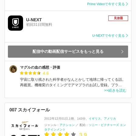
Prime Videoで今すぐ見る
見放題
U-NEXT
初回31日間無料
U-NEXTで今すぐ見る
配信中の動画配信サービスをもっと見る
マグルの血の感想・評価
4.6
宇宙に取り残された科学者がなんとかして地球に帰ってくる話。
再鑑賞。機種変のタイミングでアマプラのお試し登録。プラ…
>>続きを読む
007 スカイフォール
2012年12月01日上映
143分
イギリス
アメリカ
ジャンル：
アクション
／
配給：
ソニー・ピクチャーズ エン
タテインメント
3.9