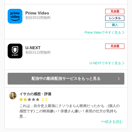
見放題
Prime Video
初回30日間無料
レンタル
購入
Prime Videoで今すぐ見る
見放題
U-NEXT
初回31日間無料
U-NEXTで今すぐ見る
配信中の動画配信サービスをもっと見る
イサカの感想・評価
2.0
これは…自分史上最強にクソつまらん映画だったかも…(個人の
感想です) この映画嫌い！俳優さん嫌い！表現の仕方が気持ち
悪…
>>続きを読む