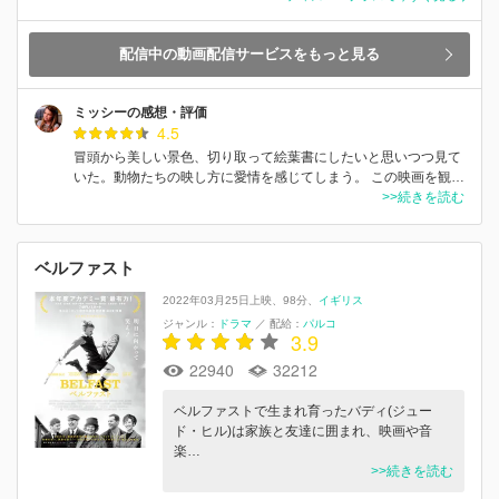
配信中の動画配信サービスをもっと見る
ミッシーの感想・評価
4.5
冒頭から美しい景色、切り取って絵葉書にしたいと思いつつ見て
いた。動物たちの映し方に愛情を感じてしまう。 この映画を観…
>>続きを読む
ベルファスト
2022年03月25日上映
98分
イギリス
ジャンル：
ドラマ
／
配給：
パルコ
3.9
22940
32212
ベルファストで生まれ育ったバディ(ジュー
ド・ヒル)は家族と友達に囲まれ、映画や音
楽…
>>続きを読む