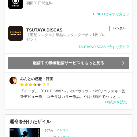
初回31日間無料
U-NEXTで今すぐ見る
レンタル
TSUTAYA DISCAS
【宅配レンタル】単品レンタルクーポン1枚プレ
ゼント
TSUTAYA DISCASで今すぐ見る
配信中の動画配信サービスをもっと見る
みんとの感想・評価
3.6
『イーダ』『COLD･WAR～』のパヴェウ・パヴリコフスキー監
督デビュー作。 コチラはカラー作品。やはり随所でハッと…
>>続きを読む
運命を分けたザイル
107分
イギリス
ジャンル：
ドラマ