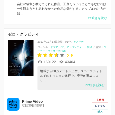
会社の後輩が教えてくれた作品。正直そういうことでもなければ
一生観ようとも思わなかった作品な気がする。カップルの片方が
難…
>>続きを読む
ゼロ・グラビティ
2013年12月13日上映
91分
アメリカ
ジャンル：
ドラマ
SF
アドベンチャー・冒険
／
配給：
ワ
ーナー・ブラザース映画
3.6
160122
43404
地球から60万メートル上空。スペースシャト
ルでのミッション遂行中、突発的事故によ
り…
>>続きを読む
見放題
Prime Video
初回30日間無料
レンタル
購入