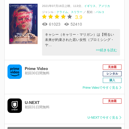
2021年07月16日上映
113分
イギリス
アメリカ
ジャンル：
クライム
スリラー
／
配給：
パルコ
3.9
61023
52410
キャシー（キャリー・マリガン）は【明るい
未来が約束された若い女性（プロミシング・
ヤ…
>>続きを読む
見放題
Prime Video
初回30日間無料
レンタル
購入
Prime Videoで今すぐ見る
見放題
U-NEXT
初回31日間無料
U-NEXTで今すぐ見る