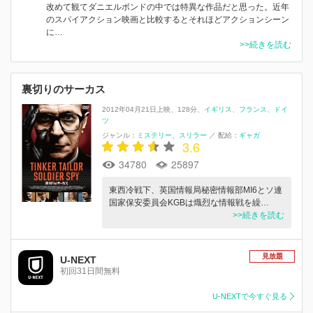
改めて観てダニエルボンドの中では特異な作品だと思った。近年
のスパイアクション映画と比較するとそれほどアクションシーン
に…
>>続きを読む
裏切りのサーカス
2012年04月21日上映
128分
イギリス
フランス
ドイ
ツ
ジャンル：
ミステリー
スリラー
／
配給：
ギャガ
3.6
34780
25897
東西冷戦下、英国情報局秘密情報部MI6とソ連
国家保安委員会KGBは熾烈な情報戦を繰…
>>続きを読む
見放題
U-NEXT
初回31日間無料
U-NEXTで今すぐ見る