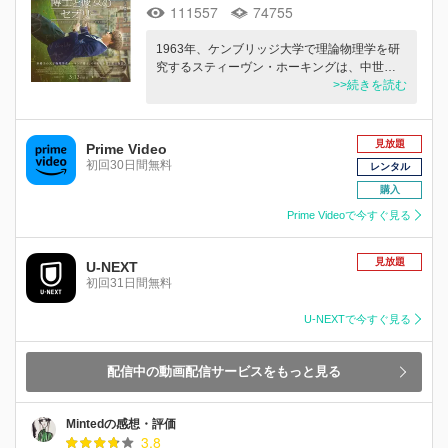
111557
74755
1963年、ケンブリッジ大学で理論物理学を研
究するスティーヴン・ホーキングは、中世…
>>続きを読む
見放題
Prime Video
初回30日間無料
レンタル
購入
Prime Videoで今すぐ見る
見放題
U-NEXT
初回31日間無料
U-NEXTで今すぐ見る
配信中の動画配信サービスをもっと見る
Mintedの感想・評価
3.8