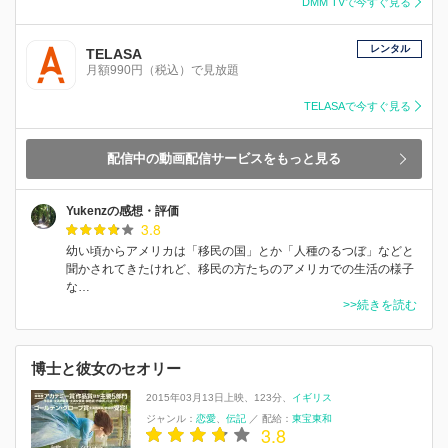
DMM TVで今すぐ見る
レンタル
TELASA
月額990円（税込）で見放題
TELASAで今すぐ見る
配信中の動画配信サービスをもっと見る
Yukenzの感想・評価
3.8
幼い頃からアメリカは「移民の国」とか「人種のるつぼ」などと
聞かされてきたけれど、移民の方たちのアメリカでの生活の様子
な…
>>続きを読む
博士と彼女のセオリー
2015年03月13日上映
123分
イギリス
ジャンル：
恋愛
伝記
／
配給：
東宝東和
3.8