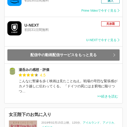
初回30日間無料
購入
Prime Videoで今すぐ見る
見放題
U-NEXT
初回31日間無料
U-NEXTで今すぐ見る
配信中の動画配信サービスをもっと見る
湯呑みの感想・評価
4.5
こんなに塹壕を歩く映画は見たことねえ。戦場の苛烈な緊張感が
カメラ越しに伝わってくる。 「ドイツの罠にはま窮地に陥りつ
つ…
>>続きを読む
女王陛下のお気に入り
2019年02月15日上映
120分
アイルランド
アメリカ