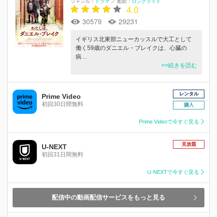
ジャンル：
ドラマ
／
配給：
ロングライド
4.0
30579
29231
イギリス北東部ニューカッスルで大工として
働く59歳のダニエル・ブレイクは、心臓の
病…
>>続きを読む
レンタル
Prime Video
初回30日間無料
購入
Prime Videoで今すぐ見る
見放題
U-NEXT
初回31日間無料
U-NEXTで今すぐ見る
配信中の動画配信サービスをもっと見る