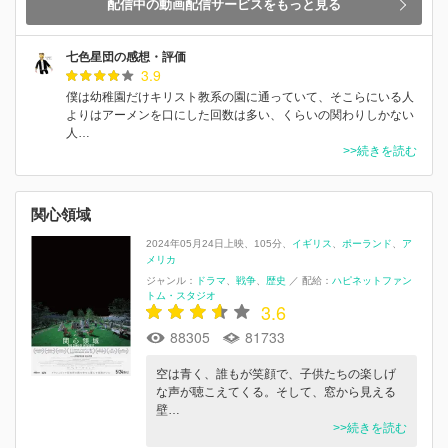
配信中の動画配信サービスをもっと見る
七色星団の感想・評価
3.9
僕は幼稚園だけキリスト教系の園に通っていて、そこらにいる人
よりはアーメンを口にした回数は多い、くらいの関わりしかない
人…
>>続きを読む
関心領域
2024年05月24日上映
105分
イギリス
ポーランド
ア
メリカ
ジャンル：
ドラマ
戦争
歴史
／
配給：
ハピネットファン
トム・スタジオ
3.6
88305
81733
空は青く、誰もが笑顔で、子供たちの楽しげ
な声が聴こえてくる。そして、窓から見える
壁…
>>続きを読む