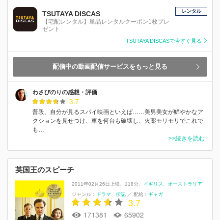
レンタル
TSUTAYA DISCAS
【宅配レンタル】単品レンタルクーポン1枚プレ
ゼント
TSUTAYA DISCASで今すぐ見る
配信中の動画配信サービスをもっと見る
わさびのりの感想・評価
3.7
普段、自分が見るスパイ映画といえば……美男美女が鮮やかなア
クションを見せつけ、車を何台も破壊し、火薬モリモリでこれで
も…
>>続きを読む
英国王のスピーチ
2011年02月26日上映
118分
イギリス
オーストラリア
ジャンル：
ドラマ
伝記
／
配給：
ギャガ
3.7
171381
65902