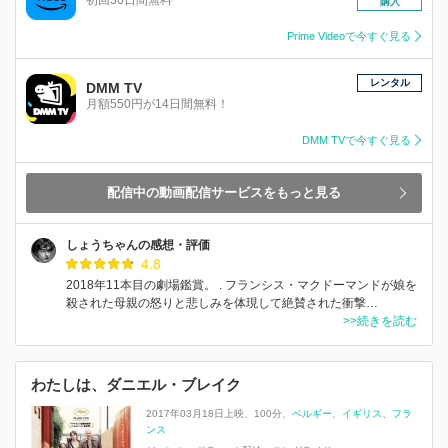
購入
Prime Videoで今すぐ見る
レンタル
DMM TV
月額550円が14日間無料！
DMM TVで今すぐ見る
配信中の動画配信サービスをもっと見る
しょうちゃんの感想・評価
4.8
2018年11本目の劇場鑑賞。 . フランシス・マクドーマンドが娘を
殺された母親の怒りと悲しみを体現して絶賛された衝撃…
>>続きを読む
わたしは、ダニエル・ブレイク
2017年03月18日上映
100分
ベルギー
イギリス
フラ
ンス