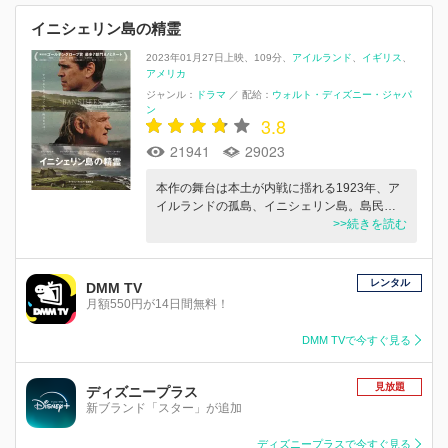
イニシェリン島の精霊
2023年01月27日上映
109分
アイルランド
イギリス
アメリカ
ジャンル：
ドラマ
／
配給：
ウォルト・ディズニー・ジャパ
ン
3.8
21941
29023
本作の舞台は本土が内戦に揺れる1923年、ア
イルランドの孤島、イニシェリン島。島民…
>>続きを読む
レンタル
DMM TV
月額550円が14日間無料！
DMM TVで今すぐ見る
見放題
ディズニープラス
新ブランド「スター」が追加
ディズニープラスで今すぐ見る