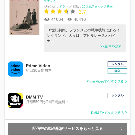
イギリス
ジャンル：
ドラマ
／
配給：
20世紀フォックス映画
3.7
41064
48416
18世紀初頭、フランスとの戦争状態にあるイ
ングランド。人々は、アヒルレースとパイ
ナ…
>>続きを読む
レンタル
Prime Video
初回30日間無料
購入
Prime Videoで今すぐ見る
レンタル
DMM TV
月額550円が14日間無料！
DMM TVで今すぐ見る
配信中の動画配信サービスをもっと見る