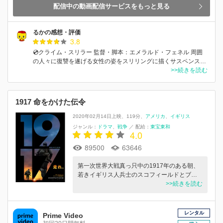
配信中の動画配信サービスをもっと見る
るかの感想・評価
3.8
💿クライム・スリラー 監督・脚本：エメラルド・フェネル 周囲
の人々に復讐を遂げる女性の姿をスリリングに描くサスペンス…
>>続きを読む
1917 命をかけた伝令
2020年02月14日上映
119分
アメリカ
イギリス
ジャンル：
ドラマ
戦争
／
配給：
東宝東和
4.0
89500
63646
第一次世界大戦真っ只中の1917年のある朝、
若きイギリス人兵士のスコフィールドとブ…
>>続きを読む
レンタル
Prime Video