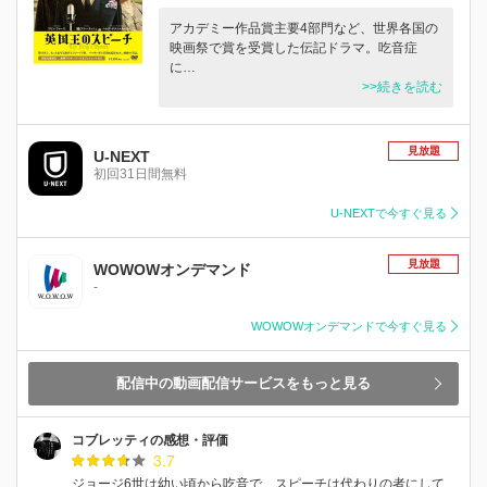
アカデミー作品賞主要4部門など、世界各国の
映画祭で賞を受賞した伝記ドラマ。吃音症
に…
>>続きを読む
見放題
U-NEXT
初回31日間無料
U-NEXTで今すぐ見る
見放題
WOWOWオンデマンド
-
WOWOWオンデマンドで今すぐ見る
配信中の動画配信サービスをもっと見る
コブレッティの感想・評価
3.7
ジョージ6世は幼い頃から吃音で、スピーチは代わりの者にして