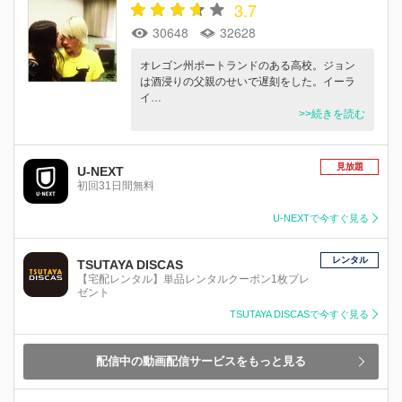
3.7
30648
32628
オレゴン州ポートランドのある高校。ジョン
は酒浸りの父親のせいで遅刻をした。イーラ
イ…
>>続きを読む
見放題
U-NEXT
初回31日間無料
U-NEXTで今すぐ見る
レンタル
TSUTAYA DISCAS
【宅配レンタル】単品レンタルクーポン1枚プレ
ゼント
TSUTAYA DISCASで今すぐ見る
配信中の動画配信サービスをもっと見る