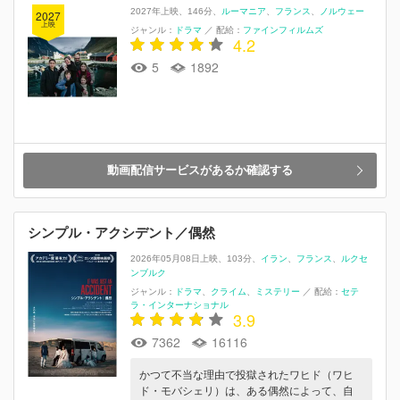
2027年上映
146分
ルーマニア
フランス
ノルウェー
2027
上映
ジャンル：
ドラマ
／
配給：
ファインフィルムズ
4.2
5
1892
動画配信サービスがあるか確認する
シンプル・アクシデント／偶然
2026年05月08日上映
103分
イラン
フランス
ルクセ
ンブルク
ジャンル：
ドラマ
クライム
ミステリー
／
配給：
セテ
ラ・インターナショナル
3.9
7362
16116
かつて不当な理由で投獄されたワヒド（ワヒ
ド・モバシェリ）は、ある偶然によって、⾃