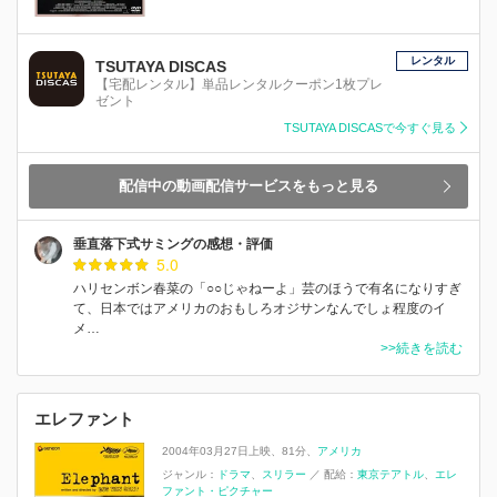
レンタル
TSUTAYA DISCAS
【宅配レンタル】単品レンタルクーポン1枚プレ
ゼント
TSUTAYA DISCASで今すぐ見る
配信中の動画配信サービスをもっと見る
垂直落下式サミングの感想・評価
5.0
ハリセンボン春菜の「○○じゃねーよ」芸のほうで有名になりすぎ
て、日本ではアメリカのおもしろオジサンなんでしょ程度のイ
メ…
>>続きを読む
エレファント
2004年03月27日上映
81分
アメリカ
ジャンル：
ドラマ
スリラー
／
配給：
東京テアトル
エレ
ファント・ピクチャー