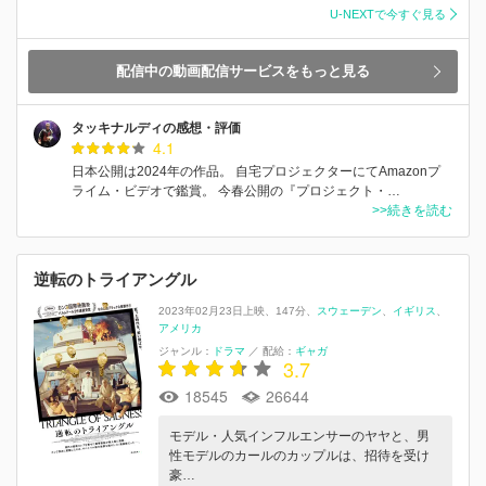
U-NEXTで今すぐ見る
配信中の動画配信サービスをもっと見る
タッキナルディの感想・評価
4.1
日本公開は2024年の作品。 自宅プロジェクターにてAmazonプ
ライム・ビデオで鑑賞。 今春公開の『プロジェクト・…
>>続きを読む
逆転のトライアングル
2023年02月23日上映
147分
スウェーデン
イギリス
アメリカ
ジャンル：
ドラマ
／
配給：
ギャガ
3.7
18545
26644
モデル・人気インフルエンサーのヤヤと、男
性モデルのカールのカップルは、招待を受け
豪…