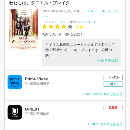
わたしは、ダニエル・ブレイク
2017年03月18日上映
100分
ベルギー
イギリス
フラ
ンス
ジャンル：
ドラマ
／
配給：
ロングライド
4.0
30579
29231
イギリス北東部ニューカッスルで大工として
働く59歳のダニエル・ブレイクは、心臓の
病…
>>続きを読む
レンタル
Prime Video
初回30日間無料
購入
Prime Videoで今すぐ見る
見放題
U-NEXT
初回31日間無料
U-NEXTで今すぐ見る