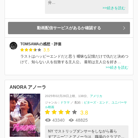
分…
>>続きを読む
動画配信サービスがあるか確認する
TOMSAWAの感想・評価
3.5
ラストはハッピーエンドだと思う 曖昧な記憶だけで仇だと決めつ
けて、知らない人を拉致する主人公。 最初は主人公を好き…
>>続きを読む
ANORA アノーラ
2025年02月28日上映
138分
アメリカ
ジャンル：
ドラマ
／
配給：
ビターズ・エンド
ユニバーサ
ル映画
3.8
43340
48825
NY でストリップダンサーをしながら暮ら
す“アニー”ことアノーラは、職場のクラブで…