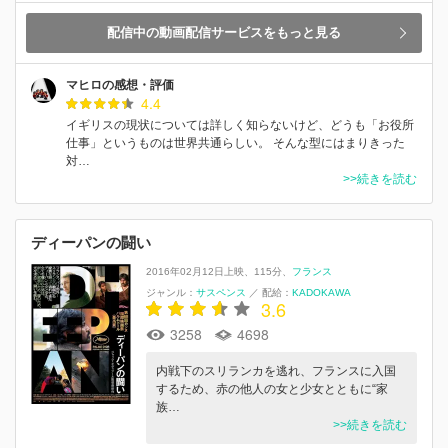
配信中の動画配信サービスをもっと見る
マヒロの感想・評価
4.4
イギリスの現状については詳しく知らないけど、どうも「お役所
仕事」というものは世界共通らしい。 そんな型にはまりきった
対…
>>続きを読む
ディーパンの闘い
2016年02月12日上映
115分
フランス
ジャンル：
サスペンス
／
配給：
KADOKAWA
3.6
3258
4698
内戦下のスリランカを逃れ、フランスに入国
するため、赤の他人の女と少女とともに“家
族…
>>続きを読む