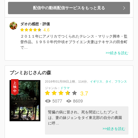
配信中の動画配信サービスをもっと見る
ダオの感想・評価
4.6
２０１１年にアメリカでつくられたテレンス・マリック脚本・監
督作品。１９５０年代中頃オブライエン夫妻はテキサスの田舎町
で…
>>続きを読む
ブンミおじさんの森
2016年01月09日上映
114分
イギリス
タイ
フランス
ジャンル：
ドラマ
3.7
5077
8609
腎臓の病に冒され、死を間近にしたブンミ
は、妻の妹ジェンをタイ東北部の自分の農園
に呼…
>>続きを読む