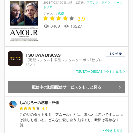
2013年03月09日上映
127分
フランス
ドイツ
オース
トリア
ジャンル：
恋愛
3.9
8469
16227
レンタル
TSUTAYA DISCAS
【宅配レンタル】単品レンタルクーポン1枚プレ
ゼント
TSUTAYA DISCASで今すぐ見る
配信中の動画配信サービスをもっと見る
しめじろーの感想・評価
4.1
この話のタイトルを『アムール』とは…ほんとに悪いですよ… 人
は誰しも老いる。どんなに愛し合う夫婦でも、時間は容赦なく
襲…
>>続きを読む