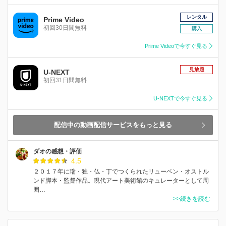
レンタル
Prime Video
初回30日間無料
購入
Prime Videoで今すぐ見る
見放題
U-NEXT
初回31日間無料
U-NEXTで今すぐ見る
配信中の動画配信サービスをもっと見る
ダオの感想・評価
4.5
２０１７年に瑞・独・仏・丁でつくられたリューベン・オストル
ンド脚本・監督作品。現代アート美術館のキュレーターとして周
囲…
>>続きを読む