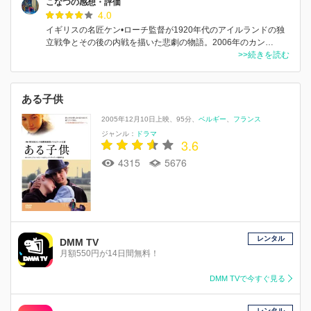
こなつの感想・評価
4.0
イギリスの名匠ケン•ローチ監督が1920年代のアイルランドの独
立戦争とその後の内戦を描いた悲劇の物語。2006年のカン…
>>続きを読む
ある子供
2005年12月10日上映
95分
ベルギー
フランス
ジャンル：
ドラマ
3.6
4315
5676
レンタル
DMM TV
月額550円が14日間無料！
DMM TVで今すぐ見る
レンタル