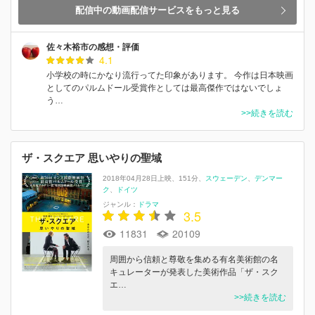
配信中の動画配信サービスをもっと見る
佐々木裕市の感想・評価
4.1
小学校の時にかなり流行ってた印象があります。 今作は日本映画
としてのパルムドール受賞作としては最高傑作ではないでしょ
う…
>>続きを読む
ザ・スクエア 思いやりの聖域
2018年04月28日上映
151分
スウェーデン
デンマー
ク
ドイツ
ジャンル：
ドラマ
3.5
11831
20109
周囲から信頼と尊敬を集める有名美術館の名
キュレーターが発表した美術作品「ザ・スク
エ…
>>続きを読む