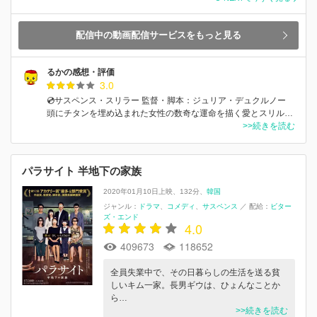
配信中の動画配信サービスをもっと見る
るかの感想・評価
3.0
💿サスペンス・スリラー 監督・脚本：ジュリア・デュクルノー
頭にチタンを埋め込まれた女性の数奇な運命を描く愛とスリル…
>>続きを読む
パラサイト 半地下の家族
2020年01月10日上映
132分
韓国
ジャンル：
ドラマ
コメディ
サスペンス
／
配給：
ビター
ズ・エンド
4.0
409673
118652
全員失業中で、その日暮らしの生活を送る貧
しいキム一家。長男ギウは、ひょんなことか
ら…
>>続きを読む