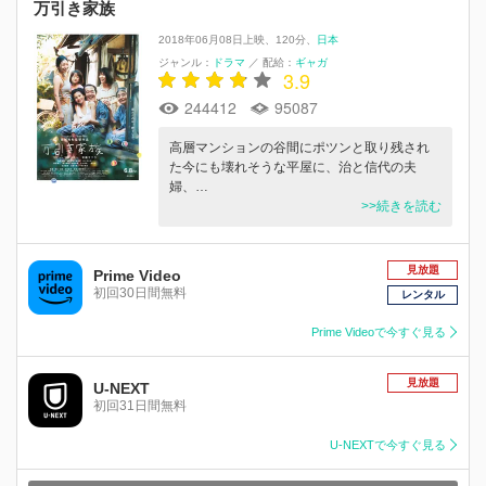
万引き家族
2018年06月08日上映
120分
日本
ジャンル：
ドラマ
／
配給：
ギャガ
3.9
244412
95087
高層マンションの谷間にポツンと取り残され
た今にも壊れそうな平屋に、治と信代の夫
婦、…
>>続きを読む
見放題
Prime Video
初回30日間無料
レンタル
Prime Videoで今すぐ見る
見放題
U-NEXT
初回31日間無料
U-NEXTで今すぐ見る