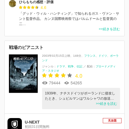
ひらもちの感想・評価
4.6
「グッド・ウィル・ハンティング」で知られるガス・ヴァン・サ
ント監督作品。 カンヌ国際映画祭ではパルムドールと監督賞の
二…
>>続きを読む
戦場のピアニスト
2003年02月15日上映
148分
フランス
ドイツ
ポーラ
ンド
ジャンル：
ドラマ
戦争
伝記
／
配給：
ブロードメディ
ア・スタジオ
4.0
79444
54265
1939年、ナチスドイツがポーランドに侵攻し
たとき、シュピルマンはワルシャワの放送…
>>続きを読む
見放題
U-NEXT
初回31日間無料