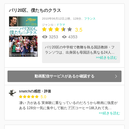
パリ20区、僕たちのクラス
2010年06月12日上映
128分
フランス
ジャンル：
ドラマ
3.5
3253
4353
パリ20区の中学校で教鞭を執る国語教師・フ
ランソワは、出身国も母国語も異なる24人…
>>続きを読む
動画配信サービスがあるか確認する
snatchの感想・評価
5.0
凄い 力がある 実体験に重なっているのだろうから映画に強度が
ある 128分一気に集中して観た 🇫🇷コーヒー1杯入れて先…
>>続きを読む