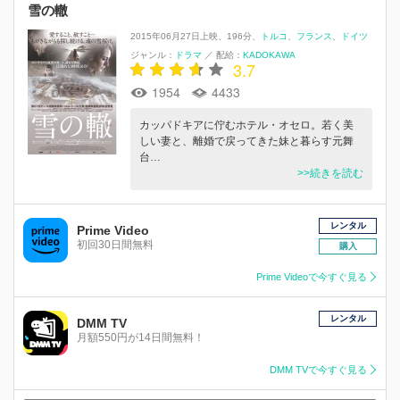
雪の轍
2015年06月27日上映
196分
トルコ
フランス
ドイツ
ジャンル：
ドラマ
／
配給：
KADOKAWA
3.7
1954
4433
カッパドキアに佇むホテル・オセロ。若く美
しい妻と、離婚で戻ってきた妹と暮らす元舞
台…
>>続きを読む
レンタル
Prime Video
初回30日間無料
購入
Prime Videoで今すぐ見る
レンタル
DMM TV
月額550円が14日間無料！
DMM TVで今すぐ見る