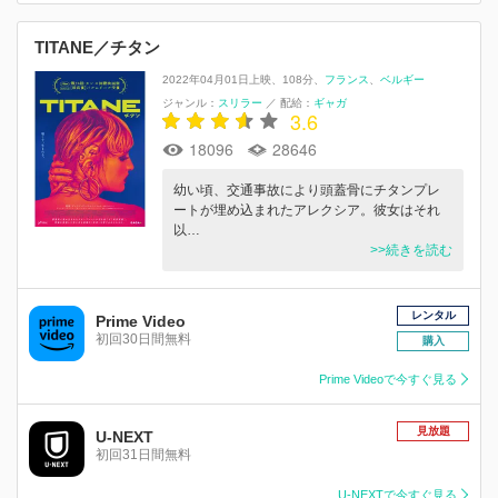
TITANE／チタン
2022年04月01日上映
108分
フランス
ベルギー
ジャンル：
スリラー
／
配給：
ギャガ
3.6
18096
28646
幼い頃、交通事故により頭蓋骨にチタンプレ
ートが埋め込まれたアレクシア。彼女はそれ
以…
>>続きを読む
レンタル
Prime Video
初回30日間無料
購入
Prime Videoで今すぐ見る
見放題
U-NEXT
初回31日間無料
U-NEXTで今すぐ見る