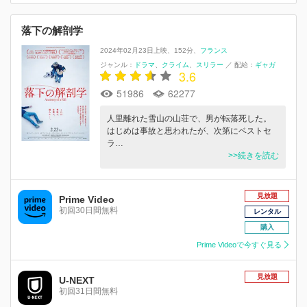
落下の解剖学
2024年02月23日上映
152分
フランス
ジャンル：
ドラマ
クライム
スリラー
／
配給：
ギャガ
3.6
51986
62277
⼈⾥離れた雪⼭の⼭荘で、男が転落死した。
はじめは事故と思われたが、次第にベストセ
ラ…
>>続きを読む
見放題
Prime Video
初回30日間無料
レンタル
購入
Prime Videoで今すぐ見る
見放題
U-NEXT
初回31日間無料