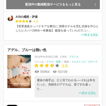
配信中の動画配信サービスをもっと見る
AOIの感想・評価
4.0
【世界遺産カッパドキアを舞台に 洞窟ホテルを営む夫婦を中心と
したレスバ✧196分一本勝負】 鑑賞を迷っていたので､い…
>>続きを読む
アデル、ブルーは熱い色
2014年04月05日上映
179分
フランス
ジャンル：
ドラマ
恋愛
／
配給：
コムストック・グループ
3.8
55964
53109
運命の相手は、ひと目でわかる──それは本当
だった。高校生のアデルは、道ですれ違っ
た…
>>続きを読む