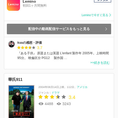
Lemino
初回1ヶ月間無料
Leminoで今すぐ見る
配信中の動画配信サービスをもっと見る
kuuの感想・評価
3.7
『ある子供』 原題または英題 L'enfant 製作年 2005年。上映時間
95分。 映倫区分 PG12 製作国 …
>>続きを読む
華氏911
2004年08月14日上映
112分
アメリカ
ジャンル：
ドラマ
3.4
4488
3243