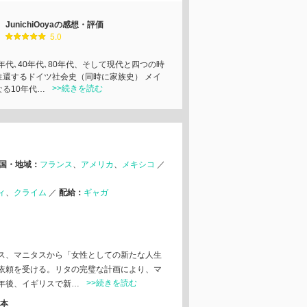
JunichiOoyaの感想・評価
5.0
0年代､40年代､80年代、そして現代と四つの時
往還するドイツ社会史（同時に家族史） メイ
>>続きを読む
なる10年代…
国・地域：
フランス
アメリカ
メキシコ
／
ィ
クライム
／
配給：
ギャガ
ス、マニタスから「女性としての新たな人生
依頼を受ける。リタの完璧な計画により、マ
>>続きを読む
年後、イギリスで新…
本