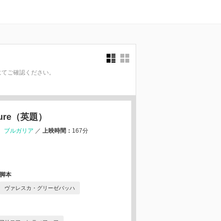
にてご確認ください。
。
nture（英題）
ブルガリア
／
上映時間：
167分
脚本
ヴァレスカ・グリーゼバッハ