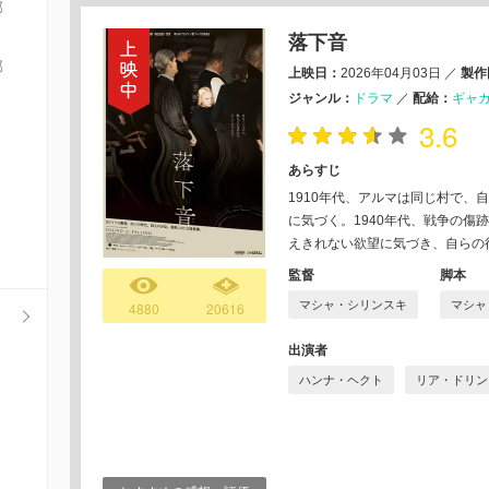
部
落下音
部
上映日：
2026年04月03日
／
製作
ジャンル：
ドラマ
／
配給：
ギャ
3.6
あらすじ
1910年代、アルマは同じ村で、
に気づく。1940年代、戦争の傷
えきれない欲望に気づき、⾃らの
監督
脚本
マシャ・シリンスキ
マシャ
4880
20616
出演者
ハンナ・ヘクト
リア・ドリン