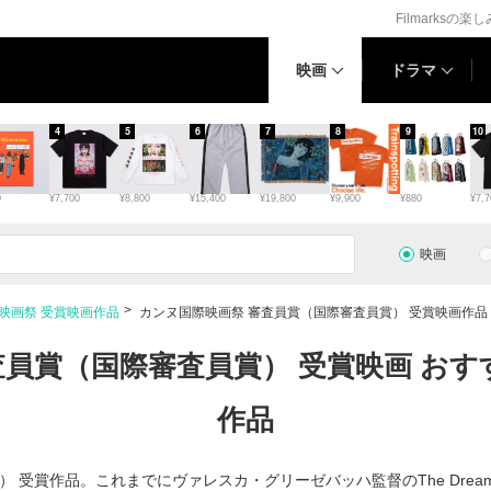
Filmarksの楽
映画
ドラマ
4
5
6
7
8
9
10
0
¥7,700
¥8,800
¥15,400
¥19,800
¥9,900
¥880
¥7,7
映画
映画祭 受賞映画作品
カンヌ国際映画祭 審査員賞（国際審査員賞） 受賞映画作品
員賞（国際審査員賞） 受賞映画 おす
作品
受賞作品。これまでにヴァレスカ・グリーゼバッハ監督のThe Dreamed