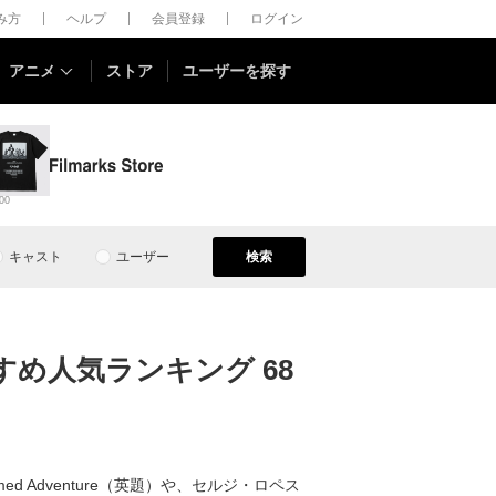
しみ方
ヘルプ
会員登録
ログイン
アニメ
ストア
ユーザーを探す
00
キャスト
ユーザー
検索
すめ人気ランキング 68
 Adventure（英題）や、セルジ・ロペス