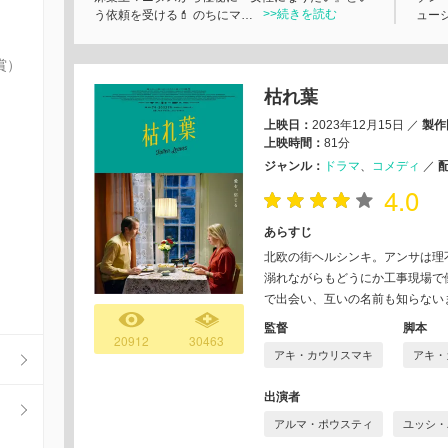
>>続きを読む
う依頼を受ける💄 のちにマ…
ュー
賞）
枯れ葉
上映日：
2023年12月15日
／
製作
上映時間：
81分
ジャンル：
ドラマ
コメディ
／
4.0
あらすじ
北欧の街ヘルシンキ。アンサは理
溺れながらもどうにか工事現場で
で出会い、互いの名前も知らない
監督
脚本
20912
30463
アキ・カウリスマキ
アキ・
出演者
アルマ・ポウスティ
ユッシ・