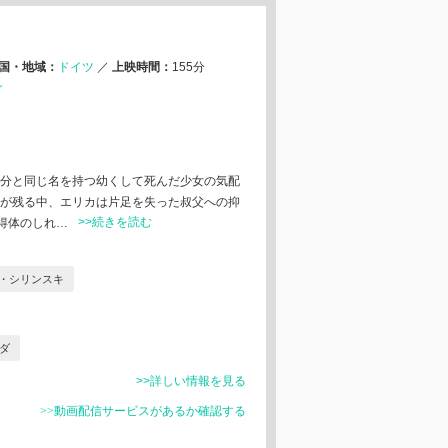
国・地域：
ドイツ
／
上映時間：
155分
ガ
⾃分と同じ名を持つ幼くして死んだ少⼥の気配
跡が残る中、エリカは⽚⾜を失った叔⽗への抑
>>続きを読む
得体のしれ…
・シリンスキ
ダ
>>詳しい情報を見る
>>動画配信サービスがあるか確認する