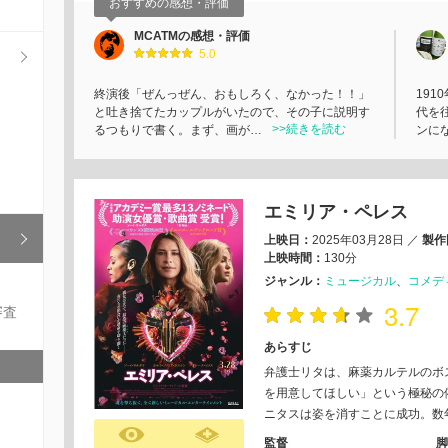
おすすめの感想・評価
MCATMの感想・評価
5.0
終演後「ぜんっぜん、おもしろく、なかった！！」
191
と吐き捨てたカップルがいたので、その子に説明す
代を
>>続きを読む
るつもりで書く。まず、画が…
ンに
エミリア・ペレス
上映日：
2025年03月28日
／
製作
上映時間：
130分
ジャンル：
ミュージカル
コメデ
3.7
審査
あらすじ
弁護士リタは、麻薬カルテルのボ
を用意してほしい」という極秘の
ニタスは姿を消すことに成功。数
監督
脚