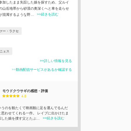
参加したまま失踪した娘を探すため、⽗ルイ
の⼭岳地帯から砂漠の奥深くへと⾞を⾛らせ
>>続きを読む
が混濁するような野…
ァー・ラクセ
ニェス
>>詳しい情報を見る
>>動画配信サービスがあるか確認する
モウドクウサギの感想・評価
4.8
いうのを観たくて映画観に足を運んでるんだ
と思わせてくれる一作。 レイブに出かけたま
>>続きを読む
踪した娘を捜す父とたぶ…