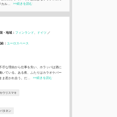
>>続きを読む
ジカル…
国・地域：
フィンランド
ドイツ
／
配給：
ユーロスペース
不尽な理由から仕事を失い、ホラッパは酒に
働いている。ある夜、ふたりはカラオケバー
>>続きを読む
まま惹かれ合う。だ…
カウリスマキ
バタネン