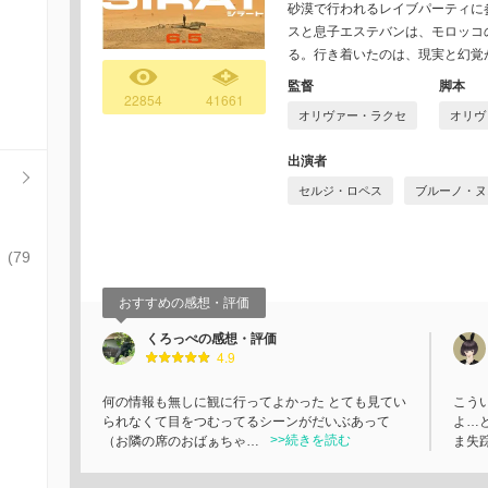
砂漠で⾏われるレイブパーティに
スと息⼦エステバンは、モロッコ
る。⾏き着いたのは、現実と幻覚
監督
脚本
22854
41661
オリヴァー・ラクセ
オリヴ
出演者
セルジ・ロペス
ブルーノ・ヌ
(79
おすすめの感想・評価
くろっぺの感想・評価
4.9
何の情報も無しに観に行ってよかった とても見てい
こう
られなくて目をつむってるシーンがだいぶあって
よ…
>>続きを読む
（お隣の席のおばぁちゃ…
ま失