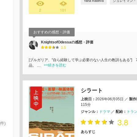
Yana Radeva
シュレイマン・
2
101
おすすめの感想・評価
KnightsofOdessaの感想・評価
3.5
[ブルガリア、"自ら経験して学ぶ必要のない人生の教訓もある"] 7
>>続きを読む
品。 …
シラート
上映日：
2026年06月05日
／
製作
115分
ジャンル：
ドラマ
／
配給：
トラ
3.8
件)
あらすじ