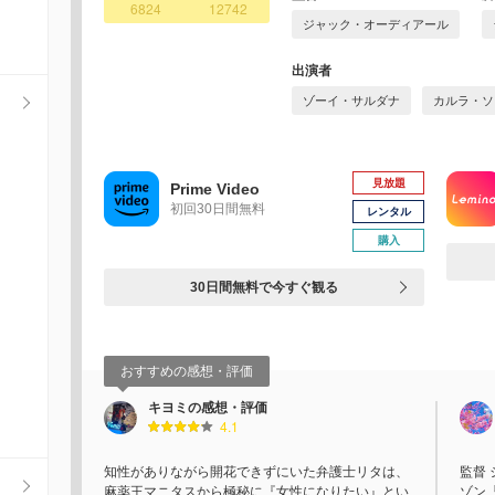
6824
12742
ジャック・オーディアール
出演者
ゾーイ・サルダナ
カルラ・ソ
見放題
Prime Video
初回30日間無料
レンタル
購入
30日間無料で今すぐ観る
おすすめの感想・評価
キヨミの感想・評価
4.1
知性がありながら開花できずにいた弁護士リタは、
監督
麻薬王マニタスから極秘に『女性になりたい』とい
ゾン『