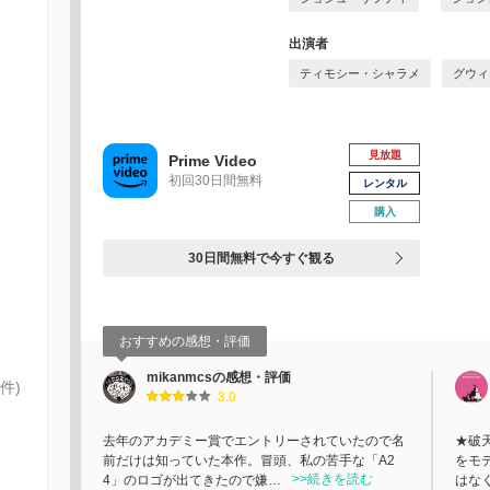
出演者
ティモシー・シャラメ
グウィ
見放題
Prime Video
初回30日間無料
レンタル
購入
30日間無料で今すぐ観る
おすすめの感想・評価
mikanmcsの感想・評価
件)
3.0
去年のアカデミー賞でエントリーされていたので名
★破
前だけは知っていた本作。冒頭、私の苦手な「A2
をモ
>>続きを読む
4」のロゴが出てきたので嫌…
はな