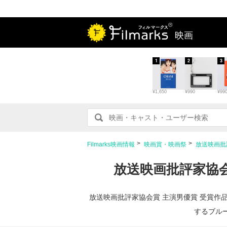
映画
1
2
3
¥1,650
¥990
¥99
Filmarks映画情報
映画賞・映画祭
放送映画批
放送映画批評家協会
放送映画批評家協会賞 主演男優賞 受賞作
するブル