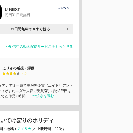
レンタル
U-NEXT
初回31日間無料
31日間無料で今すぐ観る
>>配信中の動画配信サービスをもっと見る
えりみの感想・評価
4.0
7回アカデミー賞で主演男優賞（エイドリアン・
ディがまたユダヤ人役で受賞🏆️）ほか3部門を
>>続きを読む
してた作品 3時間…
置いてけぼりのホリディ
国・地域：
アメリカ
／
上映時間：
133分