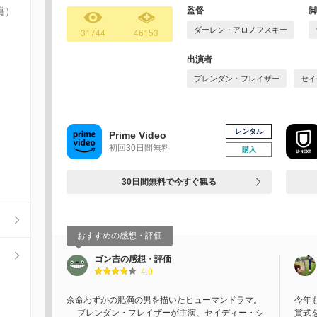
賞）
監督
脚
ダーレン・アロノフスキー
31744
46153
出演者
ブレンダン・フレイザー
セイ
レンタル
Prime Video
初回30日間無料
購入
30日間無料で今すぐ観る
おすすめの感想・評価
ゴン吉の感想・評価
4.0
余命わずかの肥満の男を描いたヒューマンドラマ。
今年
ブレンダン・フレイザーが主演、セイディー・シ
賞式