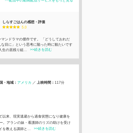
>>配信中の動画配信サービスをもっと見る
しらすごはんの感想・評価
5.0
ーマンドラマの傑作です。 「どうしておれだ
んな目に」という思考に陥った時に観たいです
>>続きを読む
 人生の居残り組…
国・地域：
アメリカ
／
上映時間：
117分
て以来、現実逃避から過食状態になり健康を
リー。アランの妹・看護師のリズの助けを受け
>>続きを読む
イを教える講師と…