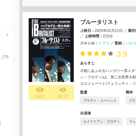
ブルータリスト
上映日：
2025年02月21日
／
製作
／
上映時間：
215分
ジャンル：
ドラマ
／
配給：
パル
3.9
(79
あらすじ
才能にあふれるハンガリー系ユダ
ン・ブロディ)は、第⼆次世界⼤
エルジェーベト(フェリシティ・ジ
監督
脚本
13472
28767
ブラディ・コーベット
ブラ
出演者
エイドリアン・ブロディ
フェ
部