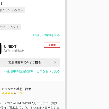
本
サム・D・ハンター
ディー・シンク
>>詳しい情報を見る
見放題
U-NEXT
初回31日間無料
31日間無料で今すぐ観る
>>配信中の動画配信サービスをもっと見る
ヒラツカの感想・評価
4.3
も一時的にWOWOWに加入しアカデミー賞授
をライブ観戦していた。ミシェル・ヨーとジェ