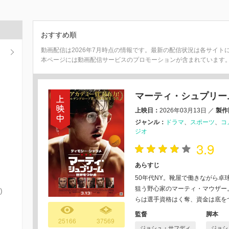
おすすめ順
動画配信は2026年7月時点の情報です。最新の配信状況は各サイト
本ページには動画配信サービスのプロモーションが含まれています
マーティ・シュプリー
上映日：
2026年03月13日
／
製作
ジャンル：
ドラマ
スポーツ
コ
ジオ
3.9
あらすじ
50年代NY。靴屋で働きながら
狙う野心家のマーティ・マウザー
)
らは選手資格はく奪、資金は底を
監督
脚本
25166
37569
ジョシュ・サフディ
ジョシ