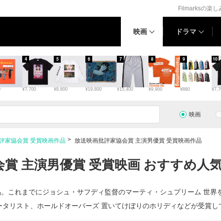
Filmarksの楽
映画
ドラマ
4
5
6
7
8
9
10
0
¥7,700
¥8,800
¥19,800
¥15,400
¥9,900
¥880
¥7,7
映画
評家協会賞 受賞映画作品
放送映画批評家協会賞 主演男優賞 受賞映画作品
賞 主演男優賞 受賞映画 おすすめ人気
品。これまでにジョシュ・サフディ監督のマーティ・シュプリーム 世
ータリスト、ホールドオーバーズ 置いてけぼりのホリディなどが受賞し