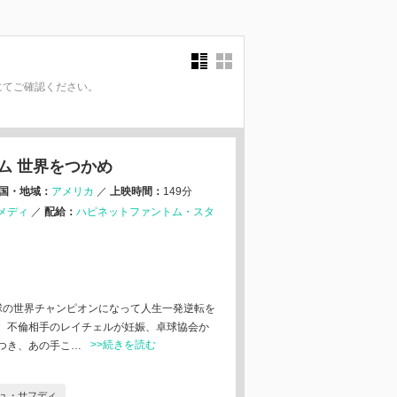
にてご確認ください。
。
ム 世界をつかめ
国・地域：
アメリカ
／
上映時間：
149分
メディ
／
配給：
ハピネットファントム・スタ
卓球の世界チャンピオンになって人生一発逆転を
。不倫相手のレイチェルが妊娠、卓球協会か
>>続きを読む
つき、あの手こ…
ュ・サフディ