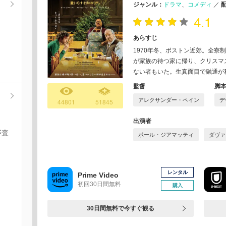
ジャンル：
ドラマ
コメディ
／
4.1
あらすじ
1970年冬、ボストン近郊。全寮
が家族の待つ家に帰り、クリスマ
ない者もいた。生真面目で融通が
監督
脚
アレクサンダー・ペイン
デ
44801
51845
出演者
審査
ポール・ジアマッティ
ダヴァ
レンタル
Prime Video
初回30日間無料
購入
30日間無料で今すぐ観る