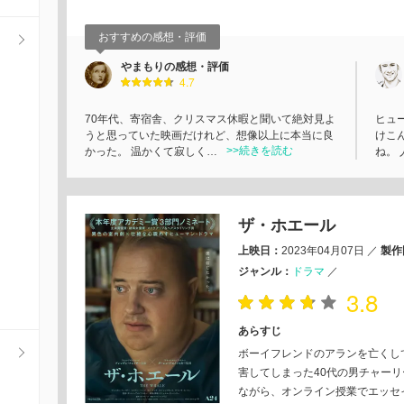
おすすめの感想・評価
やまもりの感想・評価
4.7
70年代、寄宿舎、クリスマス休暇と聞いて絶対見よ
ヒュ
うと思っていた映画だけれど、想像以上に本当に良
けこ
>>続きを読む
かった。 温かくて寂しく…
ね。
ザ・ホエール
上映日：
2023年04月07日
／
製作
ジャンル：
ドラマ
／
3.8
あらすじ
ボーイフレンドのアランを亡くし
害してしまった40代の男チャー
ながら、オンライン授業でエッセ