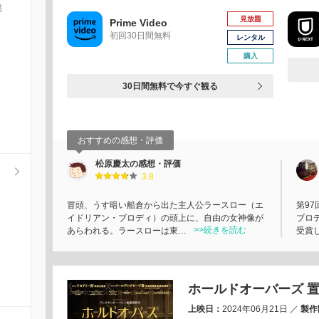
部
見放題
Prime Video
初回30日間無料
レンタル
購入
30日間無料で今すぐ観る
おすすめの感想・評価
松原慶太の感想・評価
3.8
冒頭、うす暗い船倉から出た主人公ラースロー（エ
第9
イドリアン・ブロディ）の頭上に、自由の女神像が
ブロ
>>続きを読む
あらわれる。ラースローは東…
受賞
ホールドオーバーズ 
上映日：
2024年06月21日
／
製作