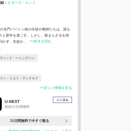
配給：
ビターズ・エンド
制の名門バートン校の生徒や教師たちは、誰も
スと新年を過ごす。しかし、留まらざるを得
>>続きを読む
利かず、生徒か…
本
ヴィッド・ヘミングソン
イン・ジョイ・ランドルフ
>>詳しい情報を見る
レンタル
U-NEXT
初回31日間無料
31日間無料で今すぐ観る