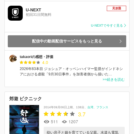
見放題
U-NEXT
初回31日間無料
U-NEXTで今すぐ見る
配信中の動画配信サービスをもっと見る
takaoriの感想・評価
4.0
2026年83本目 ジョシュア・オッペンハイマー監督がインドネシ
アにおける虐殺「9月30日事件」を加害者側から描いた…
>>続きを読む
郊遊 ピクニック
2014年09月06日上映
138分
台湾
フランス
3.7
511
1207
幼い息子と娘を育てている父親。水道も電気