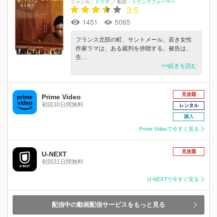
ジャンル：
ドラマ
／
配給：
トランスフォーマー
3.5
1451
5065
フランス北部の町、サントメール。若き女性
作家ラマは、ある裁判を傍聴する。被告は、
生…
>>続きを読む
見放題
Prime Video
初回30日間無料
レンタル
購入
Prime Videoで今すぐ見る
見放題
U-NEXT
初回31日間無料
U-NEXTで今すぐ見る
配信中の動画配信サービスをもっと見る