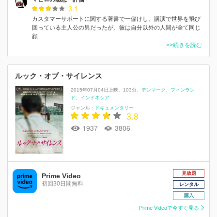
3.1
カスタマーサポートに関する著書で一儲けし、講演で世界を飛び
回っている主人公の男だったが、彼は自分以外の人間が全て同じ
顔…
>>続きを読む
ルック・オブ・サイレンス
2015年07月04日上映
103分
デンマーク
フィンラン
ド
インドネシア
ジャンル：
ドキュメンタリー
3.8
1937
3806
見放題
Prime Video
初回30日間無料
レンタル
購入
Prime Videoで今すぐ見る