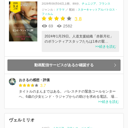
2026
2026年09月04日上映
89分
チュニジア
フランス
9.4
上映
ジャンル：
ドラマ
／
配給：
スターキャットアルバトロス・
フィルム
3.8
69
2582
2024年1月29日。人道支援組織「赤新月社」
のボランティアスタッフたちは1本の緊…
>>続きを読む
動画配信サービスがあるか確認する
おさるの感想・評価
3.7
タイトルのまんまではある。 パレスチナの緊急コールセンター
へ、6歳の少女ヒンド・ラジャブからの助けを求める電話。 場…
>>続きを読む
ヴェルミリオ