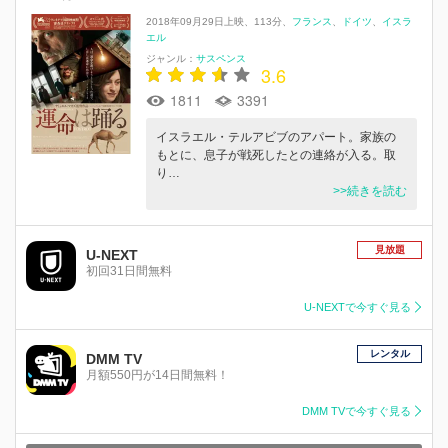
2018年09月29日上映
113分
フランス
ドイツ
イスラ
エル
ジャンル：
サスペンス
3.6
1811
3391
イスラエル・テルアビブのアパート。家族の
もとに、息子が戦死したとの連絡が入る。取
り…
>>続きを読む
見放題
U-NEXT
初回31日間無料
U-NEXTで今すぐ見る
レンタル
DMM TV
月額550円が14日間無料！
DMM TVで今すぐ見る