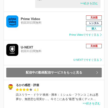
>>続きを読む
見放題
Prime Video
初回30日間無料
レンタル
購入
Prime Videoで今すぐ見る
見放題
U-NEXT
初回31日間無料
U-NEXTで今すぐ見る
配信中の動画配信サービスをもっと見る
るかの感想・評価
4.0
📀スリラー・ドラマ 映画・脚本：ミシェル・フランコ これは悪
夢か、無慈悲な現実か…。今そこにある“最悪”を描くディス…
>>続きを読む