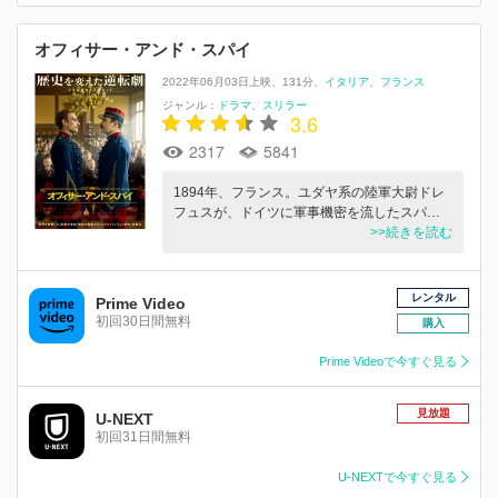
オフィサー・アンド・スパイ
2022年06月03日上映
131分
イタリア
フランス
ジャンル：
ドラマ
スリラー
3.6
2317
5841
1894年、フランス。ユダヤ系の陸軍大尉ドレ
フュスが、ドイツに軍事機密を流したスパ…
>>続きを読む
レンタル
Prime Video
初回30日間無料
購入
Prime Videoで今すぐ見る
見放題
U-NEXT
初回31日間無料
U-NEXTで今すぐ見る