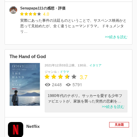
Senapapa111の感想・評価
4.0
実際にあった事件の法廷ものということで、サスペンス映画かと
思って見始めたが、全く違うヒューマンドラマ。 ドキュメンタ
リ…
>>続きを読む
The Hand of God
2021年12月03日上映
130分
イタリア
ジャンル：
ドラマ
3.7
2448
5791
1980年代のナポリ。サッカーを愛する少年フ
ァビエットが、家族を襲った突然の悲劇を…
>>続きを読む
見放題
Netflix