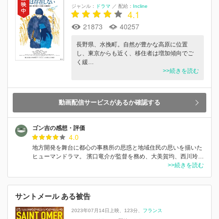
ジャンル：
ドラマ
／
配給：
Incline
4.1
21873
40257
長野県、水挽町。自然が豊かな高原に位置
し、東京からも近く、移住者は増加傾向でご
く緩…
>>続きを読む
動画配信サービスがあるか確認する
ゴン吉の感想・評価
4.0
地方開発を舞台に都心の事務所の思惑と地域住民の思いを描いた
ヒューマンドラマ。 濱口竜介が監督を務め、大美賀均、西川玲…
>>続きを読む
サントメール ある被告
2023年07月14日上映
123分
フランス