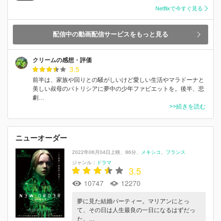
Netflixで今すぐ見る
配信中の動画配信サービスをもっと見る
クリームの感想・評価
3.5
前半は、家族や回りとの騒がしいけど愛しい生活やマラドーナと
美しい叔母のパトリシアに夢中の少年ファビエットを。後半、悲
劇…
>>続きを読む
ニューオーダー
2022年06月04日上映
86分
メキシコ
フランス
ジャンル：
ドラマ
3.5
10747
12270
夢に見た結婚パーティー。マリアンにとっ
て、その日は人生最良の一日になるはずだっ
た。…