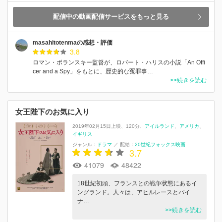
配信中の動画配信サービスをもっと見る
masahitotenmaの感想・評価
3.8
ロマン・ポランスキー監督が、ロバート・ハリスの小説「An Offi
cer and a Spy」をもとに、歴史的な冤罪事…
>>続きを読む
女王陛下のお気に入り
2019年02月15日上映
120分
アイルランド
アメリカ
イギリス
ジャンル：
ドラマ
／
配給：
20世紀フォックス映画
3.7
41079
48422
18世紀初頭、フランスとの戦争状態にあるイ
ングランド。人々は、アヒルレースとパイ
ナ…
>>続きを読む