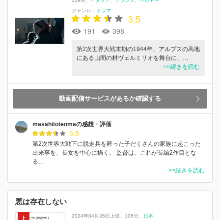
119分
イタリア
フランス
ベルギー
ジャンル：
ドラマ
3.5
191
398
第2次世界大戦末期の1944年、アルプスの高地
にある山間の村ヴェルミリオを舞台に、…
>>続きを読む
動画配信サービスがあるか確認する
masahitotenmaの感想・評価
3.5
第2次世界大戦下に脱走兵を匿った子だくさんの家族に起こった
出来事を、長女を中心に描く。 監督は、これが長編2作目とな
る…
>>続きを読む
悪は存在しない
2024年04月26日上映
106分
日本