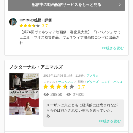
配信中の動画配信サービスをもっと見る
Omizuの感想・評価
3.7
【第74回ヴェネツィア映画祭 審査員大賞】 『レバノン』サミ
ュエル・マオズ監督作品。ヴェネツィア映画祭コンペに出品さ
れ…
>>続きを読む
ノクターナル・アニマルズ
2017年11月03日上映
116分
アメリカ
ジャンル：
サスペンス
／
配給：
ビターズ・エンド
パルコ
3.7
26950
27625
スーザンは夫とともに経済的には恵まれなが
らも心は満たされない生活を送っていた。
あ…
>>続きを読む